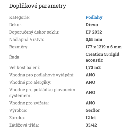
Doplňkové parametry
Kategorie
:
Podlahy
Dekor
:
Dřevo
Doporučený dekor soklu
:
EP 2032
Nášlapná Vrstva
:
0,55 mm
Rozměry
:
177 x 1219 x 6 mm
Creation 55 rigid
Řada
:
acoustic
Velikost balení
:
1,73 m2
Vhodná pro podlahové vytápění
:
ANO
Vhodné pro alergiky
:
ANO
Vhodné pro pokládku plovoucím
ANO
systémem
:
Vhodné pro zvířata
:
ANO
Výrobce
:
Gerflor
Záruka
:
12 let
Zátěžová třída
:
33/42