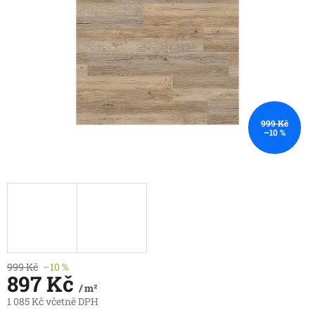
999 Kč
–10 %
999 Kč
–10 %
897 Kč
/ m²
1 085 Kč včetně DPH