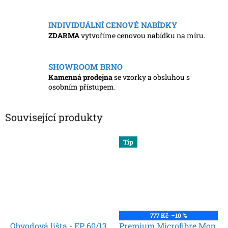
INDIVIDUÁLNÍ CENOVÉ NABÍDKY
ZDARMA
vytvoříme cenovou nabídku na míru.
SHOWROOM BRNO
Kamenná prodejna
se vzorky a obsluhou s
osobním přístupem.
Související produkty
Tip
777 Kč
–10 %
Obvodová lišta - EP 60/13
Premium Microfibre Mop