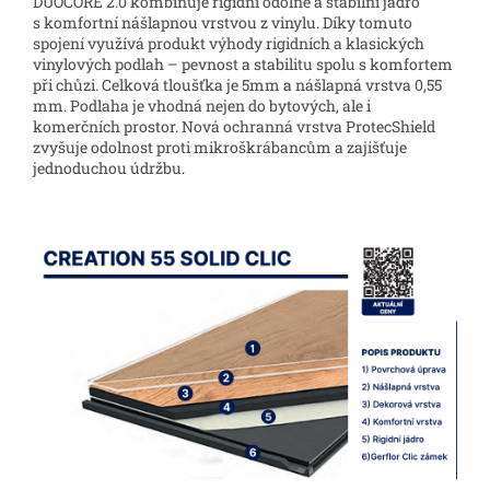
DUOCORE 2.0 kombinuje rigidní odolné a stabilní jádro
s komfortní nášlapnou vrstvou z vinylu. Díky tomuto
spojení využívá produkt výhody rigidních a klasických
vinylových podlah – pevnost a stabilitu spolu s komfortem
při chůzi. Celková tloušťka je 5mm a nášlapná vrstva 0,55
mm. Podlaha je vhodná nejen do bytových, ale i
komerčních prostor. Nová ochranná vrstva ProtecShield
zvyšuje odolnost proti mikroškrábancům a zajišťuje
jednoduchou údržbu.