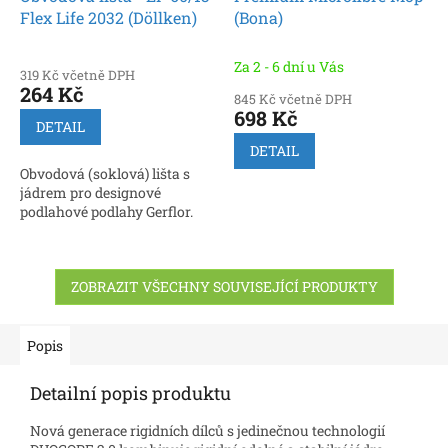
Flex Life 2032 (Döllken)
(Bona)
Za 2 - 6 dní u Vás
319 Kč včetně DPH
264 Kč
845 Kč včetně DPH
698 Kč
DETAIL
DETAIL
Obvodová (soklová) lišta s
jádrem pro designové
podlahové podlahy Gerflor.
ZOBRAZIT VŠECHNY SOUVISEJÍCÍ PRODUKTY
Popis
Detailní popis produktu
Nová generace rigidních dílců s jedinečnou technologií