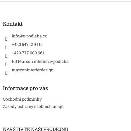
Z
á
p
a
Kontakt
t
í
info
@
e-podlaha.cz
+420 547 219 115
+420 777 000 661
FB Marcon interier/e-podlaha
marconinterierdesign
Informace pro vás
Obchodní podmínky
Zásady ochrany osobních údajů
NAVŠTIVTE NAŠI PRODEJNU