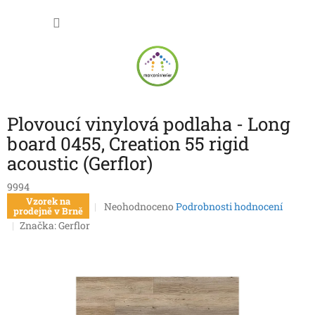
Přejít
NÁKU
na
obsah
KOŠÍK
Plovoucí vinylová podlaha - Long
board 0455, Creation 55 rigid
acoustic (Gerflor)
9994
Vzorek na
Průměrné
Neohodnoceno
Podrobnosti hodnocení
prodejně v Brně
hodnocení
Značka:
Gerflor
produktu
je
0,0
z
5
hvězdiček.