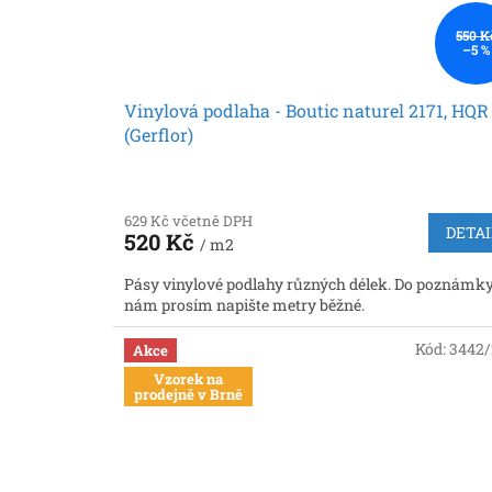
550 K
–5 %
Vinylová podlaha - Boutic naturel 2171, HQR
(Gerflor)
629 Kč včetně DPH
DETAI
520 Kč
/ m2
Pásy vinylové podlahy různých délek. Do poznámk
nám prosím napište metry běžné.
Kód:
3442
Akce
Vzorek na
prodejně v Brně