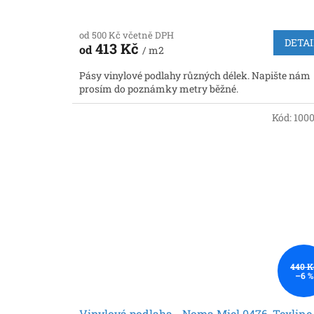
od 500 Kč včetně DPH
DETAI
413 Kč
od
/ m2
Pásy vinylové podlahy různých délek. Napište nám
prosím do poznámky metry běžné.
Kód:
100
440 K
–6 %
Vinylová podlaha - Noma Miel 0476, Texline