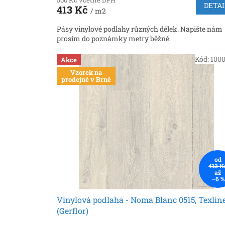
500 Kč včetně DPH
DETAI
413 Kč
/ m2
Pásy vinylové podlahy různých délek. Napište nám
prosím do poznámky metry běžné.
Kód:
100
Akce
Vzorek na
prodejně v Brně
od
413 K
až
–6 %
Vinylová podlaha - Noma Blanc 0515, Texlin
(Gerflor)