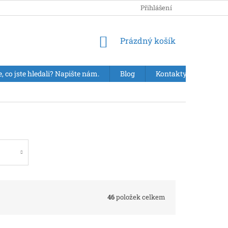
Přihlášení
NÁKUPNÍ
Prázdný košík
KOŠÍK
e, co jste hledali? Napište nám.
Blog
Kontakty
VÝPR
46
položek celkem