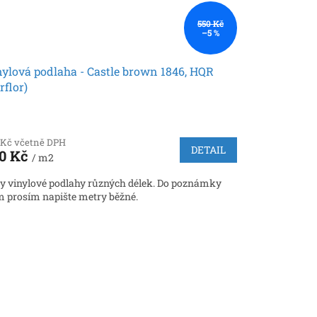
550 Kč
–5 %
ylová podlaha - Castle brown 1846, HQR
rflor)
 Kč včetně DPH
DETAIL
0 Kč
/ m2
y vinylové podlahy různých délek. Do poznámky
 prosím napište metry běžné.