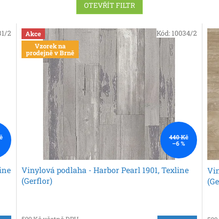
OTEVŘÍT FILTR
31/2
Kód:
10034/2
Akce
Vzorek na
prodejně v Brně
č
440 Kč
–6 %
ine
Vinylová podlaha - Harbor Pearl 1901, Texline
Vin
(Gerflor)
(Ge