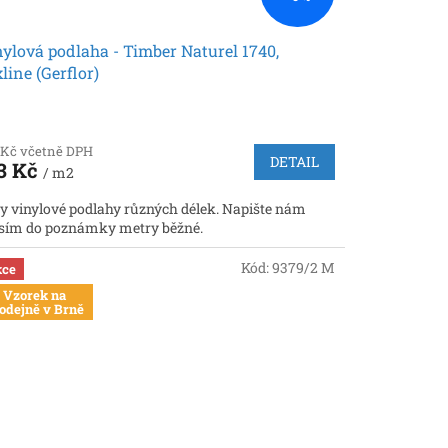
ylová podlaha - Timber Naturel 1740,
line (Gerflor)
 Kč včetně DPH
DETAIL
3 Kč
/ m2
y vinylové podlahy různých délek. Napište nám
sím do poznámky metry běžné.
Kód:
9379/2 M
ce
Vzorek na
odejně v Brně