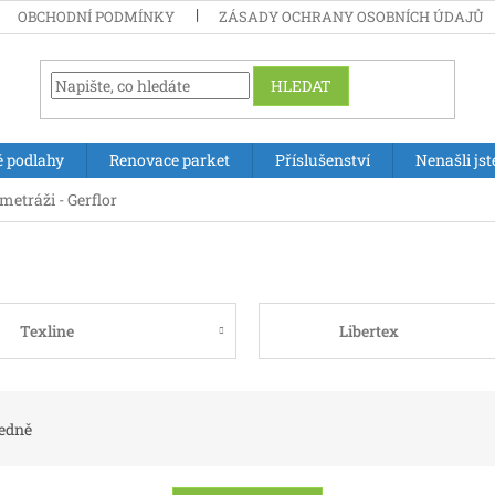
OBCHODNÍ PODMÍNKY
ZÁSADY OCHRANY OSOBNÍCH ÚDAJŮ
HLEDAT
é podlahy
Renovace parket
Příslušenství
Nenašli jst
metráži - Gerflor
Texline
Libertex
edně