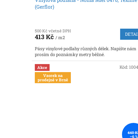
(Gerflor)
500 Kč včetně DPH
DETAI
413 Kč
/ m2
Pásy vinylové podlahy různých délek. Napište nám
prosím do poznámky metry běžné.
Kód:
100
Akce
Vzorek na
prodejně v Brně
440 K
–6 %