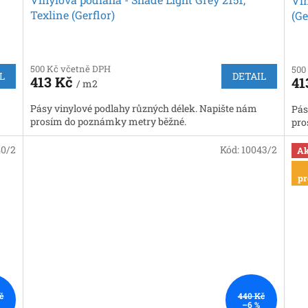
Vin
Texline (Gerflor)
(Ge
500 Kč včetně DPH
500
L
DETAIL
413 Kč
41
/ m2
Pásy vinylové podlahy různých délek. Napište nám
Pás
prosím do poznámky metry běžné.
pro
40/2
Kód:
10043/2
Ak
pr
č
440 Kč
–6 %