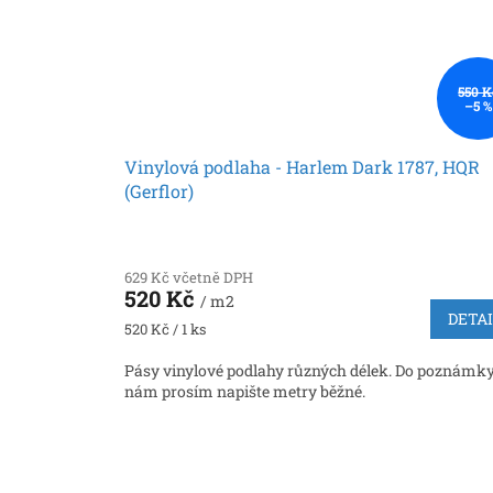
550 K
–5 %
Vinylová podlaha - Harlem Dark 1787, HQR
(Gerflor)
629 Kč včetně DPH
520 Kč
/ m2
DETA
Měrná
520 Kč / 1 ks
cena:
Pásy vinylové podlahy různých délek. Do poznámk
nám prosím napište metry běžné.