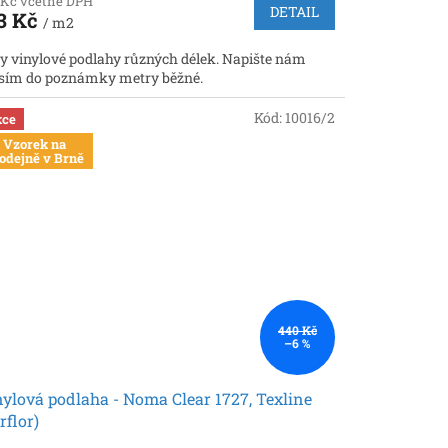
 Kč včetně DPH
DETAIL
3 Kč
/ m2
y vinylové podlahy různých délek. Napište nám
sím do poznámky metry běžné.
Kód:
10016/2
ce
Vzorek na
odejně v Brně
440 Kč
–6 %
ylová podlaha - Noma Clear 1727, Texline
rflor)