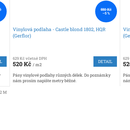
č
550 Kč
–5 %
Vinylová podlaha - Castle blond 1802, HQR
Vin
(Gerflor)
(Ge
629 Kč včetně DPH
629
L
DETAIL
520 Kč
52
/ m2
y
Pásy vinylové podlahy různých délek. Do poznámky
Pás
nám prosím napište metry běžné.
nám
/2 M