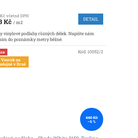
 Kč včetně DPH
DETAIL
3 Kč
/ m2
y vinylové podlahy různých délek. Napište nám
sím do poznámky metry běžné.
Kód:
10052/2
ce
Vzorek na
odejně v Brně
440 Kč
–6 %