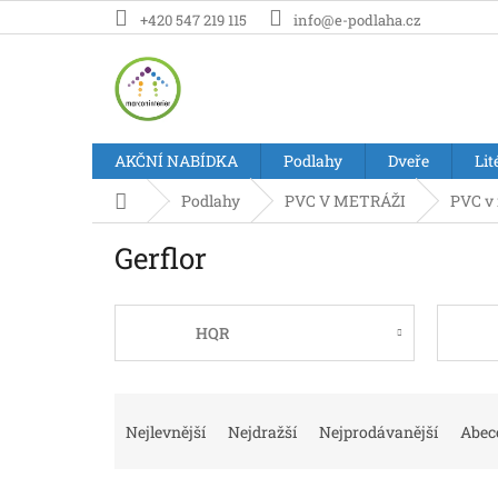
Přejít
+420 547 219 115
info@e-podlaha.cz
na
obsah
AKČNÍ NABÍDKA
Podlahy
Dveře
Lit
Domů
Podlahy
PVC V METRÁŽI
PVC v 
Gerflor
HQR
Ř
a
Nejlevnější
Nejdražší
Nejprodávanější
Abec
z
e