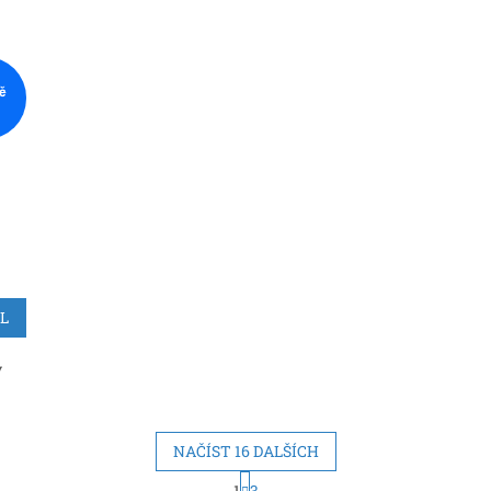
č
IL
y
NAČÍST 16 DALŠÍCH
S
1
3