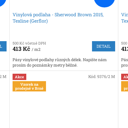
Vinylová podlaha - Sherwood Brown 2015,
Vin
Texline (Gerflor)
Tex
500 Kč včetně DPH
500
L
DETAIL
413 Kč
41
/ m2
Pásy vinylové podlahy různých délek. Napište nám
Pás
prosím do poznámky metry běžné.
pro
2 M
Kód:
9376/2 M
Akce
Ak
Vzorek na
prodejně v Brně
pr