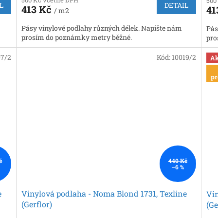
500 Kč včetně DPH
500
L
DETAIL
413 Kč
41
/ m2
Pásy vinylové podlahy různých délek. Napište nám
Pás
prosím do poznámky metry běžné.
pro
07/2
Kód:
10019/2
Ak
pr
č
440 Kč
–6 %
e
Vinylová podlaha - Noma Blond 1731, Texline
Vin
(Gerflor)
(Ge