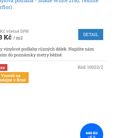
ylová podlaha - Shade White 2150, Texline
rflor)
 Kč včetně DPH
DETAIL
3 Kč
/ m2
y vinylové podlahy různých délek. Napište nám
sím do poznámky metry běžné.
Kód:
10022/2
ce
Vzorek na
odejně v Brně
440 Kč
–6 %