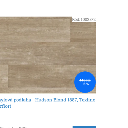
Kód:
10028/2
440 Kč
–6 %
ylová podlaha - Hudson Blond 1887, Texline
rflor)