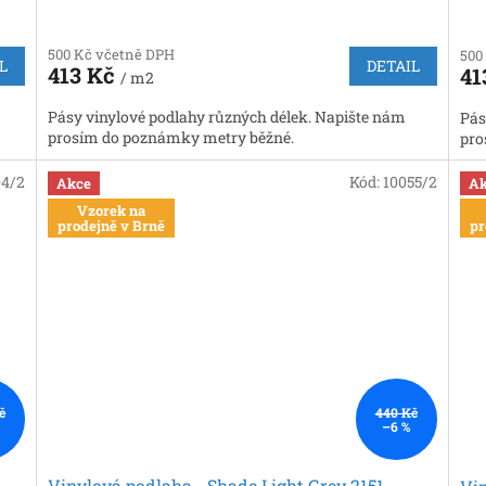
500 Kč včetně DPH
500
L
DETAIL
413 Kč
41
/ m2
Pásy vinylové podlahy různých délek. Napište nám
Pás
prosím do poznámky metry běžné.
pro
04/2
Kód:
10055/2
Akce
Ak
Vzorek na
prodejně v Brně
pr
č
440 Kč
–6 %
Vinylová podlaha - Shade Light Grey 2151,