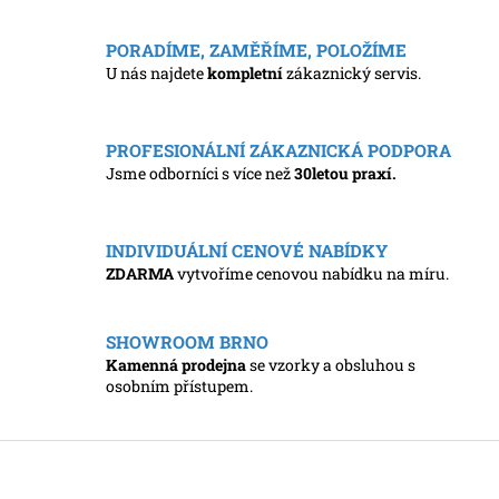
k
d
o
v
a
PORADÍME, ZAMĚŘÍME, POLOŽÍME
á
c
U nás najdete
kompletní
zákaznický servis.
n
í
í
p
r
v
PROFESIONÁLNÍ ZÁKAZNICKÁ PODPORA
k
Jsme odborníci s více než
30letou praxí.
y
v
ý
INDIVIDUÁLNÍ CENOVÉ NABÍDKY
p
i
ZDARMA
vytvoříme cenovou nabídku na míru.
s
u
SHOWROOM BRNO
Kamenná prodejna
se vzorky a obsluhou s
osobním přístupem.
Z
á