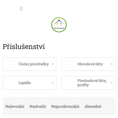
Přejít
NÁKU
na
obsah
KOŠÍK
Příslušenství
Čistící prostředky
Obvodové lišty
Přechodové lišty,
Lepidla
profily
Ř
a
Nejlevnější
Nejdražší
Nejprodávanější
Abecedně
z
e