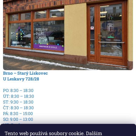
Brno – Starý Lískovec
U Leskavy 728/28
PO: 8:30 – 18:30
ÚT: 8:30 – 18:30
ST: 9:30 – 18:30
ČT: 8:30 – 18:30
PÁ: 8:30 – 15:00
SO: 9:00 – 13:00
NE: Zavřeno
Tento web používá soubory cookie. Dalším