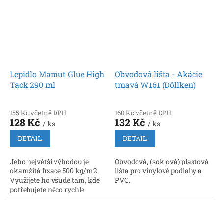
Lepidlo Mamut Glue High
Obvodová lišta - Akácie
Tack 290 ml
tmavá W161 (Döllken)
155 Kč včetně DPH
160 Kč včetně DPH
128 Kč
132 Kč
/ ks
/ ks
DETAIL
DETAIL
Jeho největší výhodou je
Obvodová, (soklová) plastová
okamžitá fixace 500 kg/m2.
lišta pro vinylové podlahy a
Využijete ho všude tam, kde
PVC.
potřebujete něco rychle
přilepit a nemůžete předmět z
jakýchkoliv důvodů zatížit,
než lepidlo...