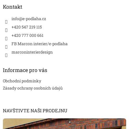
p
a
Kontakt
t
í
info
@
e-podlaha.cz
+420 547 219 115
+420 777 000 661
FB Marcon interier/e-podlaha
marconinterierdesign
Informace pro vás
Obchodní podmínky
Zásady ochrany osobních údajů
NAVŠTIVTE NAŠI PRODEJNU