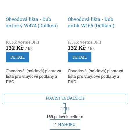
Obvodová lišta - Dub
Obvodová lišta - Dub
antický W474 (Döllken)
antik W166 (Döllken)
160 Kč včetně DPH
160 Kč včetně DPH
132 Kč
132 Kč
/ ks
/ ks
DETAIL
DETAIL
Obvodová, (soklová) plastová
Obvodová, (soklová) plastová
lišta pro vinylové podlahy a
lišta pro vinylové podlahy a
PVC.
PVC.
NAČÍST 16 DALŠÍCH
S
1
11
t
O
r
169
položek celkem
v
á
l
NAHORU
n
á