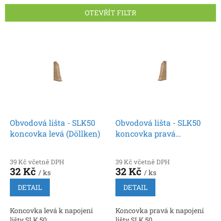
n
OTEVŘÍT FILTR
í
p
V
r
ý
o
p
d
i
u
s
k
p
t
r
ů
o
d
Obvodová lišta - SLK50
Obvodová lišta - SLK50
u
koncovka levá (Döllken)
koncovka pravá
k
(Döllken)
t
39 Kč včetně DPH
39 Kč včetně DPH
ů
32 Kč
32 Kč
/ ks
/ ks
DETAIL
DETAIL
Koncovka levá k napojení
Koncovka pravá k napojení
lišty SLK 50.
lišty SLK 50.