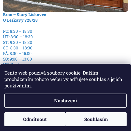
Brno – Starý Lískovec
U Leskavy 728/28
PO: 8:30 – 18:30
ÚT: 8:30 – 18:30
ST: 9:30 – 18:30
ČT: 8:30 – 18:30
PÁ: 8:30 – 15:00
SO: 9:00 – 13:00
NE: Zavřeno
Tento web používá soubory cookie. Dalším
procházením tohoto webu vyjadřujete souhlas s jejich
používáním.
Nastavení
Vytvořil Shoptet
Copyright 2026
E-Podlaha - E-shop s podlahami
. Všechna
Odmítnout
Souhlasím
práva vyhrazena.