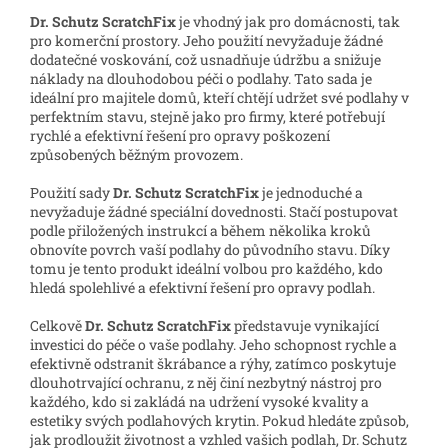
Dr. Schutz ScratchFix
je vhodný jak pro domácnosti, tak
pro komerční prostory. Jeho použití nevyžaduje žádné
dodatečné voskování, což usnadňuje údržbu a snižuje
náklady na dlouhodobou péči o podlahy. Tato sada je
ideální pro majitele domů, kteří chtějí udržet své podlahy v
perfektním stavu, stejně jako pro firmy, které potřebují
rychlé a efektivní řešení pro opravy poškození
způsobených běžným provozem.
Použití sady
Dr. Schutz ScratchFix
je jednoduché a
nevyžaduje žádné speciální dovednosti. Stačí postupovat
podle přiložených instrukcí a během několika kroků
obnovíte povrch vaší podlahy do původního stavu. Díky
tomu je tento produkt ideální volbou pro každého, kdo
hledá spolehlivé a efektivní řešení pro opravy podlah.
Celkově
Dr. Schutz ScratchFix
představuje vynikající
investici do péče o vaše podlahy. Jeho schopnost rychle a
efektivně odstranit škrábance a rýhy, zatímco poskytuje
dlouhotrvající ochranu, z něj činí nezbytný nástroj pro
každého, kdo si zakládá na udržení vysoké kvality a
estetiky svých podlahových krytin. Pokud hledáte způsob,
jak prodloužit životnost a vzhled vašich podlah, Dr. Schutz