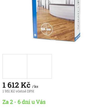
1 612 Kč
/ ks
1 951 Kč včetně DPH
Měrná
Za 2 - 6 dní u Vás
cena: