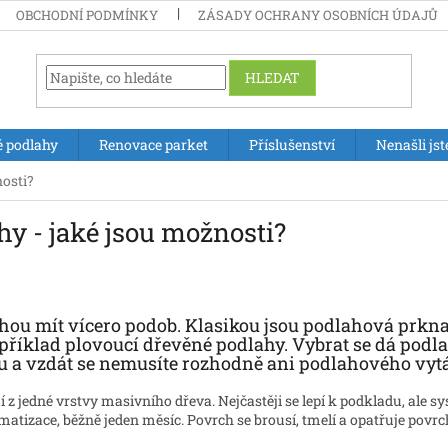
OBCHODNÍ PODMÍNKY
ZÁSADY OCHRANY OSOBNÍCH ÚDAJŮ
HLEDAT
é podlahy
Renovace parket
Příslušenství
Nenašli jst
nosti?
y - jaké jsou možnosti?
ou mít vícero podob. Klasikou jsou podlahová prkna 
příklad plovoucí dřevěné podlahy. Vybrat se dá podl
ru a vzdát se nemusíte rozhodně ani podlahového vyt
 z jedné vrstvy masivního dřeva. Nejčastěji se lepí k podkladu, ale s
matizace, běžně jeden měsíc. Povrch se brousí, tmelí a opatřuje pov