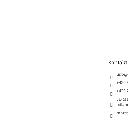
Z
á
p
a
t
Kontakt
í
info
@
+420 5
+420 
FB Ma
odlah
marco