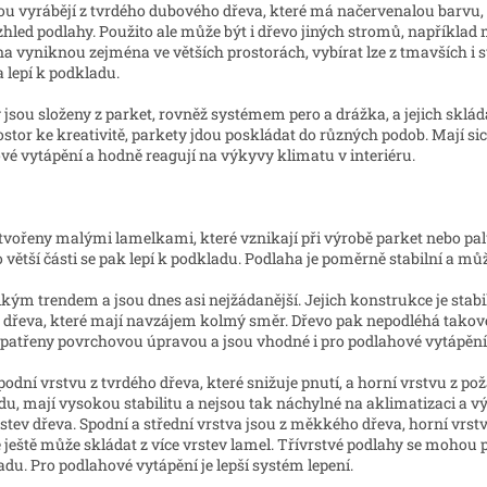
ou vyrábějí z tvrdého dubového dřeva, které má načervenalou barvu,
zhled podlahy. Použito ale může být i dřevo jiných stromů, například
na vyniknou zejména ve větších prostorách, vybírat lze z tmavších i s
 lepí k podkladu.
jsou složeny z parket, rovněž systémem pero a drážka, a jejich sklá
ostor ke kreativitě, parkety jdou poskládat do různých podob. Mají sic
é vytápění a hodně reagují na výkyvy klimatu v interiéru.
vořeny malými lamelkami, které vznikají při výrobě parket nebo pa
 větší části se pak lepí k podkladu. Podlaha je poměrně stabilní a mů
kým trendem a jsou dnes asi nejžádanější. Jejich konstrukce je stabilní
 dřeva, které mají navzájem kolmý směr. Dřevo pak nepodléhá takov
 opatřeny povrchovou úpravou a jsou vhodné i pro podlahové vytápění
odní vrstvu z tvrdého dřeva, které snižuje pnutí, a horní vrstvu z po
du, mají vysokou stabilitu a nejsou tak náchylné na aklimatizaci a v
vrstev dřeva. Spodní a střední vrstva jsou z měkkého dřeva, horní vrst
e ještě může skládat z více vrstev lamel. Třívrstvé podlahy se mohou 
adu. Pro podlahové vytápění je lepší systém lepení.