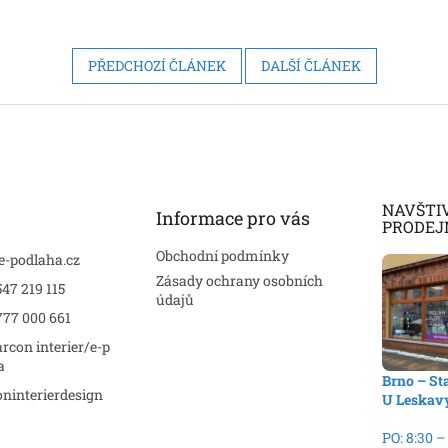
PŘEDCHOZÍ ČLÁNEK
DALŠÍ ČLÁNEK
NAVŠTI
Informace pro vás
PRODEJ
Obchodní podmínky
e-podlaha.cz
Zásady ochrany osobních
47 219 115
údajů
777 000 661
rcon interier/e-p
a
Brno – St
ninterierdesign
U Leskav
PO: 8:30 –