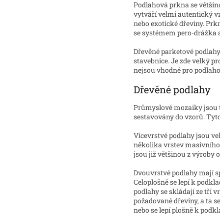
Podlahová prkna se většin
vytváří velmi autentický v
nebo exotické dřeviny. Prk
se systémem pero-drážka a
Dřevěné parketové podlahy 
stavebnice. Je zde velký pr
nejsou vhodné pro podlahov
Dřevěné podlahy
Průmyslové mozaiky jsou t
sestavovány do vzorů. Tyto
Vícevrstvé podlahy jsou vel
několika vrstev masivního
jsou již většinou z výroby
Dvouvrstvé podlahy mají sp
Celoplošně se lepí k podkla
podlahy se skládají ze tří 
požadované dřeviny, a ta s
nebo se lepí plošně k podkl