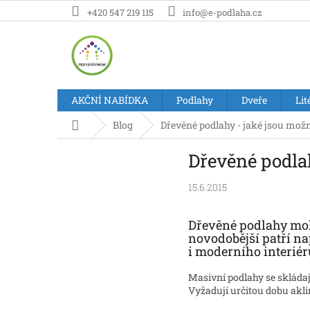
Přejít
+420 547 219 115
info@e-podlaha.cz
na
obsah
AKČNÍ NABÍDKA
Podlahy
Dveře
Lit
Domů
Blog
Dřevěné podlahy - jaké jsou mož
Dřevěné podlah
15.6.2015
Dřevěné podlahy moh
novodobější patří na
i moderního interié
Masivní podlahy se skládají
Vyžadují určitou dobu akli