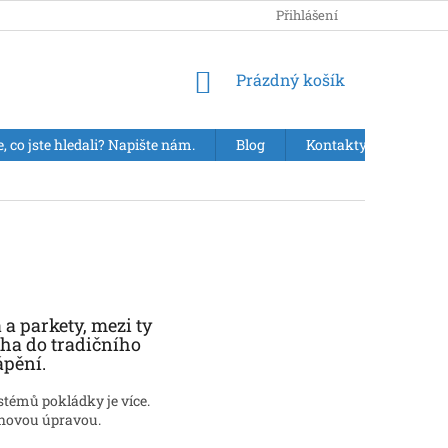
Přihlášení
NÁKUPNÍ
Prázdný košík
KOŠÍK
e, co jste hledali? Napište nám.
Blog
Kontakty
VÝPR
a parkety, mezi ty
aha do tradičního
ápění.
ystémů pokládky je více.
rchovou úpravou.