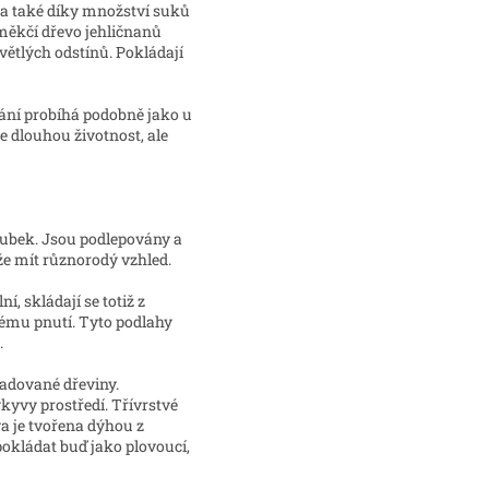
 a také díky množství suků
 měkčí dřevo jehličnanů
větlých odstínů. Pokládají
dání probíhá podobně jako u
e dlouhou životnost, ale
lubek. Jsou podlepovány a
že mít různorodý vzhled.
, skládají se totiž z
ému pnutí. Tyto podlahy
.
žadované dřeviny.
ýkyvy prostředí. Třívrstvé
va je tvořena dýhou z
pokládat buď jako plovoucí,