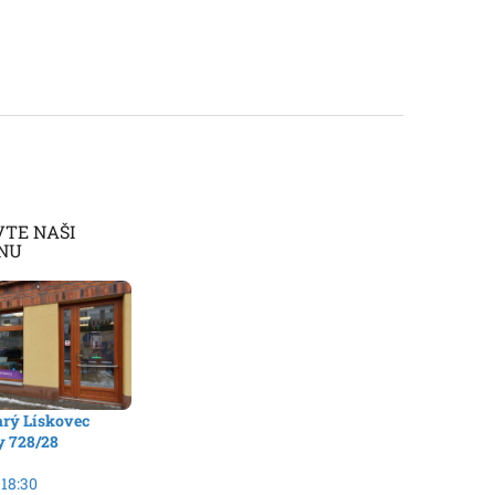
VTE NAŠI
NU
arý Lískovec
y 728/28
 18:30