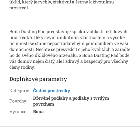
úklid, který je rychlý, efektivní a šetrný k životnímu
prostředí.
Bona Dusting Pad představuje špičku v oblasti úklidových
prostředků. Díky svým unikátním vlastnostem a vysoké
účinnosti se stane nepostradatelným pomocníkem ve vaší
domácnosti. Nechte se přesvědčit o jeho kvalitách a zařaďte
ho do svého úklidového arzenálu. S Bona Dusting Pad bude
váš domov nejen čistý, ale i zdravý a bezpečný pro všechny
členy rodiny.
Doplňkové parametry
Kategorie
:
Čistící prostředky
Dřevěné podlahy a podlahy s tvrdým
Povrchy
:
povrchem
Výrobce
:
Bona
Z
á