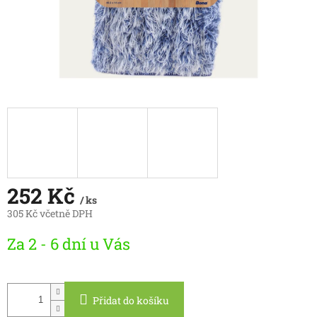
252 Kč
/ ks
305 Kč včetně DPH
Měrná
Za 2 - 6 dní u Vás
cena:
Přidat do košíku