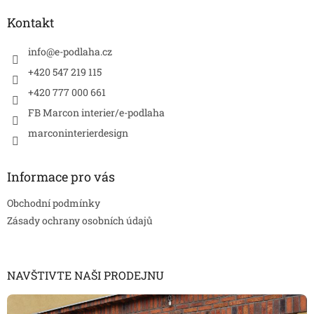
p
a
Kontakt
t
í
info
@
e-podlaha.cz
+420 547 219 115
+420 777 000 661
FB Marcon interier/e-podlaha
marconinterierdesign
Informace pro vás
Obchodní podmínky
Zásady ochrany osobních údajů
NAVŠTIVTE NAŠI PRODEJNU