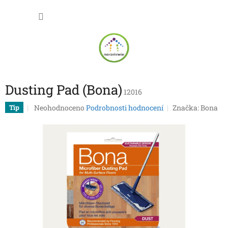
Přejít
NÁKU
na
obsah
KOŠÍK
Dusting Pad (Bona)
12016
Průměrné
Neohodnoceno
Podrobnosti hodnocení
Značka:
Bona
Tip
hodnocení
produktu
je
0,0
z
5
hvězdiček.