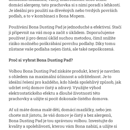
domácí alergeny, tato prachovka si s nimi poradí s lehkostí.
Je ideální pro použití na dřevěných nebo tvrdých površích
podlah, a to v kombinaci s Bona Mopem.
Používání Bona Dusting Pad je jednoduché a efektivní. Stačí
ji připevnit na váš mop a začít s úklidem. Doporučujeme
používat ji pro denní úklid suchou metodou, čímž snížíte
riziko možného poškrábání povrchu podlahy. Díky tomu
zůstane vaše podlaha nejen čistá, ale také nepoškozená.
Proč si vybrat Bona Dusting Pad?
Volbou Bona Dusting Pad získáte produkt, který je navržen
s ohledem na maximální účinnost a udržitelnost. Je to
ideální řešení pro každého, kdo hledá spolehlivý způsob, jak
udržet svůj domov čistý a zdravý. Využijte výhod
elektrostatického efektu a dlouhé životnosti této
prachovky a užijte si pocit dokonale čistého domova.
Ať už máte doma malé děti, domácí mazlíčky, nebo jen
chcete mít jistotu, že váš domov je čistý a bez alergenů,
Bona Dusting Pad je tou správnou volbou. Investujte do
kvality a spolehlivosti, kterou vám Bona nabízí, a užijte si