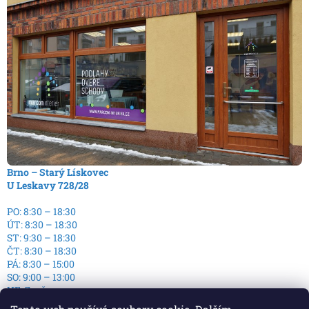
Brno – Starý Lískovec
U Leskavy 728/28
PO: 8:30 – 18:30
ÚT: 8:30 – 18:30
ST: 9:30 – 18:30
ČT: 8:30 – 18:30
PÁ: 8:30 – 15:00
SO: 9:00 – 13:00
NE: Zavřeno