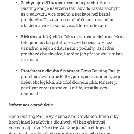
Zachycuje o 50 % více nečistot a prachu:
Bona
Dusting Pad je navržena tak, aby dokázala zachytit
až o polovinu více prachu a nečistot než běžné
prachovky. To znamená méně času stráveného
úklidem a více času na věci, které máte rádi.
Elektrostatický efekt:
Díky elektrostatickému efektu
tato prachovka přitahuje a zvedá nečistoty, což
usnadňuje jejich odstranění z podlahy. Už žádné
prachové chuchvalce, které se jen přesouvají z místa
na místo.
Pratelnost a dlouhá životnost:
Bona Dusting Pad je
pratelná a vydrží až 500 vyprání, což znamená, že je
nejen ekologická, ale také ekonomická. Můžete ji
používat znovu a znovu, aniž by ztratila svou
účinnost.
Informace o produktu:
Bona Dusting Pad je vyrobena z mikrovláken, která díky
kombinaci krátkých a dlouhých vláken efektivně
zachytávají různé částice. Ať už se jedná o chlupy od
domácích mazlíčků, vlasy, mikročástice nebo běžné