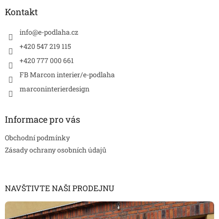
p
a
Kontakt
t
í
info
@
e-podlaha.cz
+420 547 219 115
+420 777 000 661
FB Marcon interier/e-podlaha
marconinterierdesign
Informace pro vás
Obchodní podmínky
Zásady ochrany osobních údajů
NAVŠTIVTE NAŠI PRODEJNU