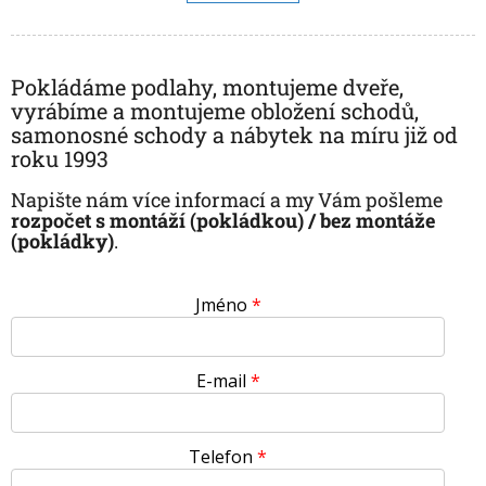
á
k
d
o
v
a
á
c
n
Pokládáme podlahy, montujeme dveře,
í
í
p
vyrábíme a montujeme obložení schodů,
r
samonosné schody a nábytek na míru již od
v
roku 1993
k
y
Napište nám více informací a my Vám pošleme
v
rozpočet s montáží (pokládkou) / bez montáže
ý
(pokládky)
.
p
i
s
u