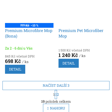
777 Kč
–10 %
Premium Microfibre Mop
Premium Pet Microfiber
(Bona)
Mop
Za 2 - 6 dní u Vás
1 500 Kč včetně DPH
1 240 Kč
/ ks
845 Kč včetně DPH
698 Kč
/ ks
DETAIL
DETAIL
NAČÍST DALŠÍ 3
S
1
2
t
O
r
19
položek celkem
v
á
l
NAHORU
n