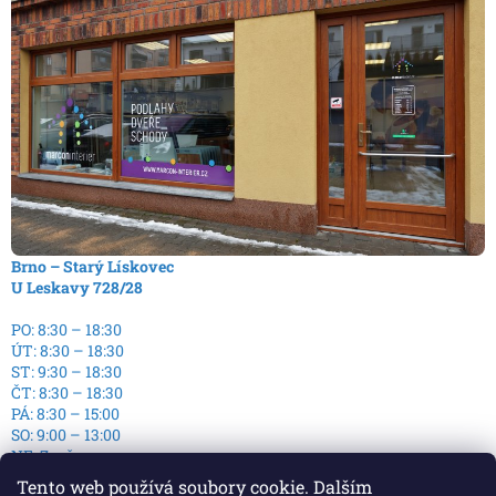
Brno – Starý Lískovec
U Leskavy 728/28
PO: 8:30 – 18:30
ÚT: 8:30 – 18:30
ST: 9:30 – 18:30
ČT: 8:30 – 18:30
PÁ: 8:30 – 15:00
SO: 9:00 – 13:00
NE: Zavřeno
Tento web používá soubory cookie. Dalším