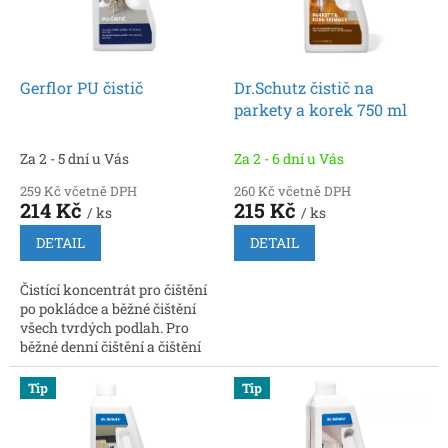
k
p
t
r
ů
o
d
Gerflor PU čistič
Dr.Schutz čistič na
u
parkety a korek 750 ml
k
t
Za 2 - 5 dní u Vás
Za 2 - 6 dní u Vás
ů
259 Kč včetně DPH
260 Kč včetně DPH
214 Kč
215 Kč
/ ks
/ ks
DETAIL
DETAIL
Čistící koncentrát pro čištění
po pokládce a běžné čištění
všech tvrdých podlah. Pro
běžné denní čištění a čištění
po ukončení pokládky u
všech tvrdých podlah.
Tip
Tip