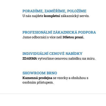
PORADÍME, ZAMĚŘÍME, POLOŽÍME
U nás najdete
kompletní
zákaznický servis.
PROFESIONÁLNÍ ZÁKAZNICKÁ PODPORA
Jsme odborníci s více než
30letou praxí.
INDIVIDUÁLNÍ CENOVÉ NABÍDKY
ZDARMA
vytvoříme cenovou nabídku na míru.
SHOWROOM BRNO
Kamenná prodejna
se vzorky a obsluhou s
osobním přístupem.
Z
á