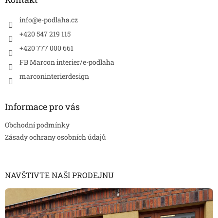
t
í
info
@
e-podlaha.cz
+420 547 219 115
+420 777 000 661
FB Marcon interier/e-podlaha
marconinterierdesign
Informace pro vás
Obchodní podmínky
Zásady ochrany osobních údajů
NAVŠTIVTE NAŠI PRODEJNU