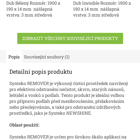
Dub Bělený Rozměr: 1900 x
Dub Invisible Rozměr: 1900 x
190 x 14 mm nášlapná
190 x 14 mm nášlapná
vrstva: 3 mm středová
vrstva: 3 mm středová
vrstva: topol 9 mm spodní
vrstva: topol 9 mm spodní
vrstva: topol 2 mm Povrch:
vrstva: topol 2 mm Povrch:
střední...
střední...
ZOBRAZIT VŠECHNY SOUVISEJÍCÍ PRODUKTY
Popis
Související soubory (1)
Detailní popis produktu
Synteko REMOVER je výkonný čisticí prostředek navržený
pro efektivní odstranění nečistot, skvrn, starých nánosů,
leštidel a vosků z podlah. Tento produkt je ideální volbou
pro přípravu podlah před mezibroušením, přelakováním
nebo přeolejováním, a také pro odstranění údržbových
prostředků, jako je Synteko NEWSHINE.
Oblast použití:
Synteko REMOVER je určen pro širokou škálu aplikací na