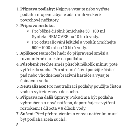
Příprava podlahy:
Nejprve vysajte nebo vytřete
podlahu mopem, abyste odstranili veškeré
povrchové nečistoty.
Příprava roztoku:
Pro běžné čištění: Smíchejte 50–100 ml
Synteko REMOVER na 10 litrů vody.
Pro odstraňování leštidel a vosků: Smíchejte
500–1000 ml na 10 litrů vody.
Aplikace:
Namočte hadr do připravené směsi a
rovnoměrně naneste na podlahu.
Působení:
Nechte směs působit několik minut, poté
vytřete do sucha. Pro strojní čištění použijte čisticí
pad nebo vhodné neabrazivní kartáče a vysajte
špinavou vodu.
Neutralizace:
Pro neutralizaci podlahy použijte čistou
vodu a vytřete znovu do sucha.
Příprava na další úpravy:
Pokud má být podlaha
vybroušena a nově natřena, doporučuje se vytření
roztokem: 1 díl octa v 9 dílech vody.
Sušení:
Před přebroušením a znovu natřením musí
být podlaha zcela suchá.