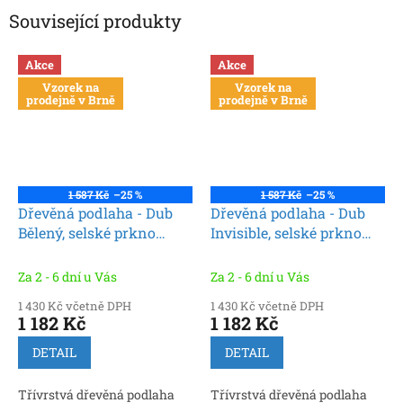
Související produkty
Akce
Akce
Vzorek na
Vzorek na
prodejně v Brně
prodejně v Brně
1 587 Kč
–25 %
1 587 Kč
–25 %
Dřevěná podlaha - Dub
Dřevěná podlaha - Dub
Bělený, selské prkno
Invisible, selské prkno
(Premium Wood click)
(Premium Wood click)
Za 2 - 6 dní u Vás
Za 2 - 6 dní u Vás
1 430 Kč včetně DPH
1 430 Kč včetně DPH
1 182 Kč
1 182 Kč
DETAIL
DETAIL
Třívrstvá dřevěná podlaha
Třívrstvá dřevěná podlaha