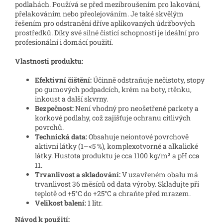
podlahách. Používá se před mezibroušením pro lakování,
přelakováním nebo přeolejováním. Je také skvělým
řešením pro odstranění dříve aplikovaných údržbových
prostředků. Díky své silné čisticí schopnosti je ideální pro
profesionální i domácí použití.
Vlastnosti produktu:
Efektivní čištění:
Účinně odstraňuje nečistoty, stopy
po gumových podpadcích, krém na boty, rtěnku,
inkoust a další skvrny.
Bezpečnost:
Není vhodný pro neošetřené parkety a
korkové podlahy, což zajišťuje ochranu citlivých
povrchů.
Technická data:
Obsahuje neiontové povrchově
aktivní látky (1–<5 %), komplexotvorné a alkalické
látky. Hustota produktu je cca 1100 kg/m³ a pH cca
11.
Trvanlivost a skladování:
V uzavřeném obalu má
trvanlivost 36 měsíců od data výroby. Skladujte při
teplotě od +5°C do +25°C a chraňte před mrazem.
Velikost balení:
1 litr.
Návod k použití: