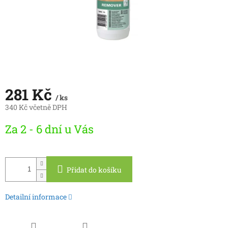
281 Kč
/ ks
340 Kč včetně DPH
Měrná
Za 2 - 6 dní u Vás
cena:
Přidat do košíku
Detailní informace