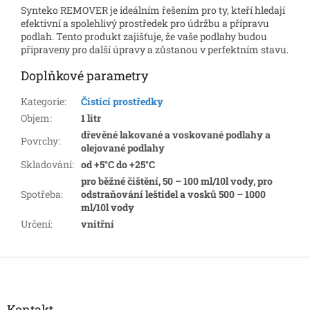
Synteko REMOVER je ideálním řešením pro ty, kteří hledají
efektivní a spolehlivý prostředek pro údržbu a přípravu
podlah. Tento produkt zajišťuje, že vaše podlahy budou
připraveny pro další úpravy a zůstanou v perfektním stavu.
Doplňkové parametry
Kategorie
:
Čistící prostředky
Objem
:
1 litr
dřevěné lakované a voskované podlahy a
Povrchy
:
olejované podlahy
Skladování
:
od +5°C do +25°C
pro běžné čištění, 50 – 100 ml/10l vody, pro
Spotřeba
:
odstraňování leštidel a vosků 500 – 1000
ml/10l vody
Určení
:
vnitřní
Z
á
p
a
Kontakt