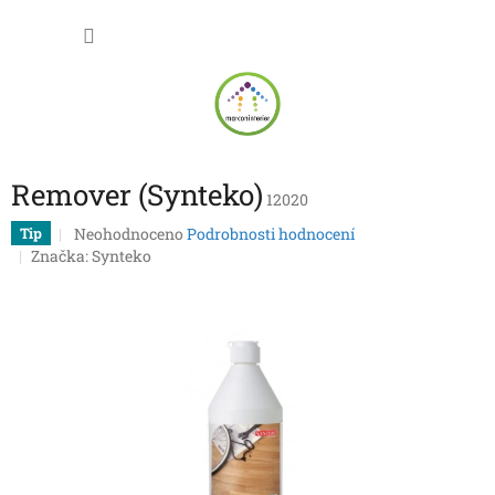
Přejít
NÁKU
na
obsah
KOŠÍK
Remover (Synteko)
12020
Průměrné
Neohodnoceno
Podrobnosti hodnocení
Tip
hodnocení
Značka:
Synteko
produktu
je
0,0
z
5
hvězdiček.