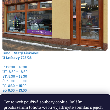
Brno – Starý Lískovec
U Leskavy 728/28
PO: 8:30 – 18:30
ÚT: 8:30 – 18:30
ST: 9:30 – 18:30
ČT: 8:30 – 18:30
PÁ: 8:30 – 15:00
SO: 9:00 – 13:00
NE: Zavřeno
Tento web používá soubory cookie. Dalším
procházením tohoto webu vyjadřujete souhlas s jejich