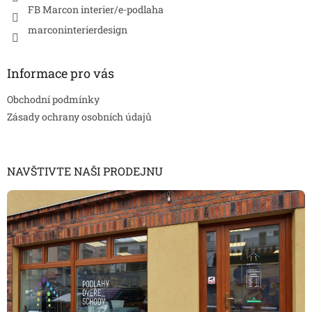
p
FB Marcon interier/e-podlaha
i
marconinterierdesign
s
u
Informace pro vás
Obchodní podmínky
Zásady ochrany osobních údajů
NAVŠTIVTE NAŠI PRODEJNU