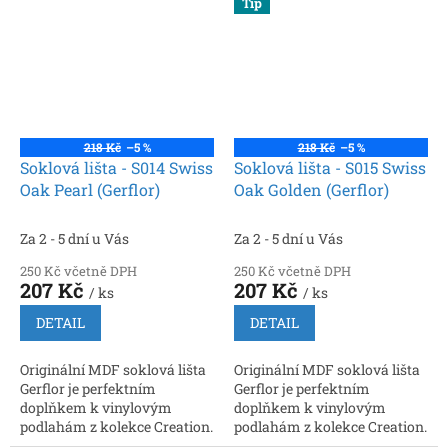
Tip
vedení kabelů
vedení kabelů
218 Kč
–5 %
218 Kč
–5 %
Soklová lišta - S014 Swiss
Soklová lišta - S015 Swiss
Oak Pearl (Gerflor)
Oak Golden (Gerflor)
Za 2 - 5 dní u Vás
Za 2 - 5 dní u Vás
250 Kč včetně DPH
250 Kč včetně DPH
207 Kč
207 Kč
/ ks
/ ks
DETAIL
DETAIL
Originální MDF soklová lišta
Originální MDF soklová lišta
Gerflor je perfektním
Gerflor je perfektním
doplňkem k vinylovým
doplňkem k vinylovým
podlahám z kolekce Creation.
podlahám z kolekce Creation.
Rozměry: 2200 × 60 × 16 mm.
Rozměry: 2200 × 60 × 16 mm.