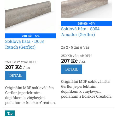
i
r
s
o
p
d
r
u
o
k
218 Kč
–5 %
d
t
Soklová lišta - S004
u
ů
Amador (Gerflor)
218 Kč
–5 %
k
Soklová lišta - D053
t
Ranch (Gerflor)
Za 2 - 5 dní u Vás
ů
250 Kč včetně DPH
207 Kč
/ ks
250 Kč včetně DPH
207 Kč
/ ks
DETAIL
DETAIL
Originální MDF soklová lišta
Gerflor je perfektním
Originální MDF soklová lišta
doplňkem k vinylovým
Gerflor je perfektním
podlahám z kolekce Creation.
doplňkem k vinylovým
Rozměry: 2200 × 60 × 16 mm.
podlahám z kolekce Creation.
Snadná instalace, možnost
Rozměry: 2200 × 60 × 16 mm.
vedení kabelů
Snadná instalace, možnost
Tip