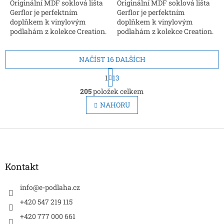
Originální MDF soklová lišta
Originální MDF soklová lišta
Gerflor je perfektním
Gerflor je perfektním
doplňkem k vinylovým
doplňkem k vinylovým
podlahám z kolekce Creation.
podlahám z kolekce Creation.
Rozměry: 2200 × 60 × 16 mm.
Rozměry: 2200 × 60 × 16 mm.
Snadná instalace, možnost
Snadná instalace, možnost
NAČÍST 16 DALŠÍCH
vedení kabelů
vedení kabelů
S
1
13
t
O
r
205
položek celkem
v
á
l
NAHORU
n
á
k
d
o
v
Z
a
á
c
á
n
í
p
í
p
a
Kontakt
r
t
v
í
info
@
e-podlaha.cz
k
y
+420 547 219 115
v
+420 777 000 661
ý