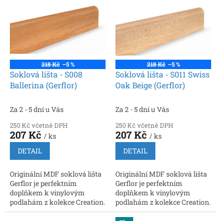
vedení kabelů
218 Kč
–5 %
218 Kč
–5 %
Soklová lišta - S008
Soklová lišta - S011 Swiss
Ballerina (Gerflor)
Oak Beige (Gerflor)
Za 2 - 5 dní u Vás
Za 2 - 5 dní u Vás
250 Kč včetně DPH
250 Kč včetně DPH
207 Kč
207 Kč
/ ks
/ ks
DETAIL
DETAIL
Originální MDF soklová lišta
Originální MDF soklová lišta
Gerflor je perfektním
Gerflor je perfektním
doplňkem k vinylovým
doplňkem k vinylovým
podlahám z kolekce Creation.
podlahám z kolekce Creation.
Rozměry: 2200 × 60 × 16 mm.
Rozměry: 2200 × 60 × 16 mm.
Snadná instalace, možnost
Snadná instalace, možnost