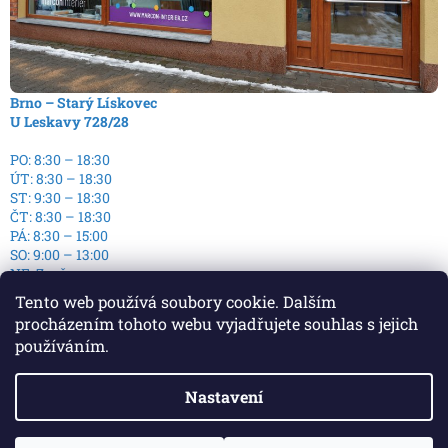
Brno – Starý Lískovec
U Leskavy 728/28
PO: 8:30 – 18:30
ÚT: 8:30 – 18:30
ST: 9:30 – 18:30
ČT: 8:30 – 18:30
PÁ: 8:30 – 15:00
SO: 9:00 – 13:00
NE: Zavřeno
Tento web používá soubory cookie. Dalším
procházením tohoto webu vyjadřujete souhlas s jejich
používáním.
Nastavení
Vytvořil Shoptet
Copyright 2026
E-Podlaha - E-shop s podlahami
. Všechna