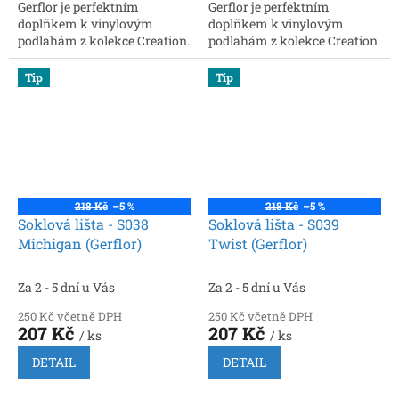
Gerflor je perfektním
Gerflor je perfektním
doplňkem k vinylovým
doplňkem k vinylovým
podlahám z kolekce Creation.
podlahám z kolekce Creation.
Rozměry: 2200 × 60 × 16 mm.
Rozměry: 2200 × 60 × 16 mm.
Snadná instalace, možnost
Snadná instalace, možnost
Tip
Tip
vedení kabelů
vedení kabelů
218 Kč
–5 %
218 Kč
–5 %
Soklová lišta - S038
Soklová lišta - S039
Michigan (Gerflor)
Twist (Gerflor)
Za 2 - 5 dní u Vás
Za 2 - 5 dní u Vás
250 Kč včetně DPH
250 Kč včetně DPH
207 Kč
207 Kč
/ ks
/ ks
DETAIL
DETAIL