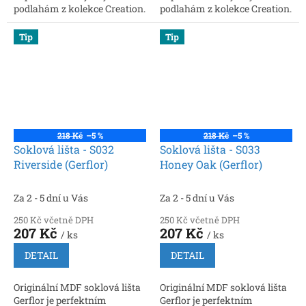
podlahám z kolekce Creation.
podlahám z kolekce Creation.
Rozměry: 2200 × 60 × 16 mm.
Rozměry: 2200 × 60 × 16 mm.
Snadná instalace, možnost
Snadná instalace, možnost
Tip
Tip
vedení kabelů
vedení kabelů
218 Kč
–5 %
218 Kč
–5 %
Soklová lišta - S032
Soklová lišta - S033
Riverside (Gerflor)
Honey Oak (Gerflor)
Za 2 - 5 dní u Vás
Za 2 - 5 dní u Vás
250 Kč včetně DPH
250 Kč včetně DPH
207 Kč
207 Kč
/ ks
/ ks
DETAIL
DETAIL
Originální MDF soklová lišta
Originální MDF soklová lišta
Gerflor je perfektním
Gerflor je perfektním