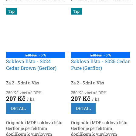
Rozměry: 2200 × 60 × 16 mm.
Rozměry: 2200 × 60 × 16 mm.
Snadná instalace, možnost
Snadná instalace, možnost
Tip
Tip
vedení kabelů
vedení kabelů
218 Kč
–5 %
218 Kč
–5 %
Soklová lišta - S024
Soklová lišta - S025 Cedar
Cedar Brown (Gerflor)
Pure (Gerflor)
Za 2 - 5 dní u Vás
Za 2 - 5 dní u Vás
250 Kč včetně DPH
250 Kč včetně DPH
207 Kč
207 Kč
/ ks
/ ks
DETAIL
DETAIL
Originální MDF soklová lišta
Originální MDF soklová lišta
Gerflor je perfektním
Gerflor je perfektním
doplňkem k vinylovým
doplňkem k vinylovým