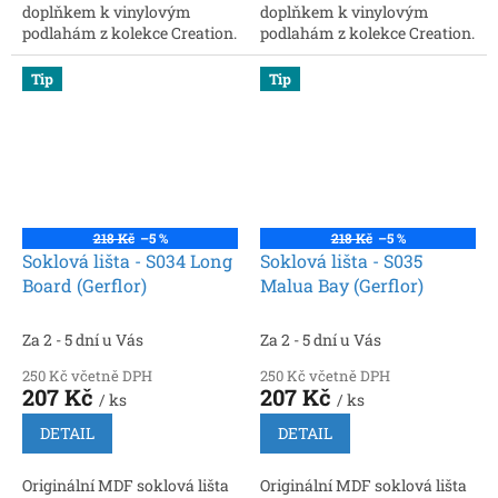
doplňkem k vinylovým
doplňkem k vinylovým
podlahám z kolekce Creation.
podlahám z kolekce Creation.
Rozměry: 2200 × 60 × 16 mm.
Rozměry: 2200 × 60 × 16 mm.
Snadná instalace, možnost
Snadná instalace, možnost
Tip
Tip
vedení kabelů
vedení kabelů
218 Kč
–5 %
218 Kč
–5 %
Soklová lišta - S034 Long
Soklová lišta - S035
Board (Gerflor)
Malua Bay (Gerflor)
Za 2 - 5 dní u Vás
Za 2 - 5 dní u Vás
250 Kč včetně DPH
250 Kč včetně DPH
207 Kč
207 Kč
/ ks
/ ks
DETAIL
DETAIL
Originální MDF soklová lišta
Originální MDF soklová lišta