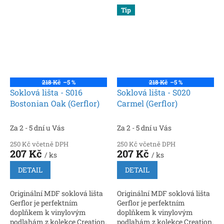
Snadná instalace, možnost
Snadná instalace, možnost
Tip
vedení kabelů
vedení kabelů
218 Kč
–5 %
218 Kč
–5 %
Soklová lišta - S016
Soklová lišta - S020
Bostonian Oak (Gerflor)
Carmel (Gerflor)
Za 2 - 5 dní u Vás
Za 2 - 5 dní u Vás
250 Kč včetně DPH
250 Kč včetně DPH
207 Kč
207 Kč
/ ks
/ ks
DETAIL
DETAIL
Originální MDF soklová lišta
Originální MDF soklová lišta
Gerflor je perfektním
Gerflor je perfektním
doplňkem k vinylovým
doplňkem k vinylovým
podlahám z kolekce Creation.
podlahám z kolekce Creation.