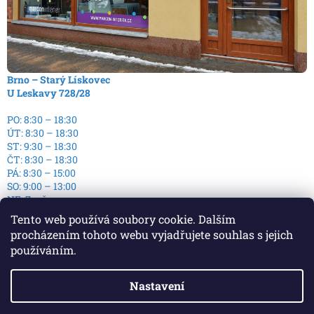
Brno – Starý Lískovec
U Leskavy 728/28
PO: 8:30 – 18:30
ÚT: 8:30 – 18:30
ST: 9:30 – 18:30
ČT: 8:30 – 18:30
PÁ: 8:30 – 15:00
SO: 9:00 – 13:00
NE: Zavřeno
Tento web používá soubory cookie. Dalším
procházením tohoto webu vyjadřujete souhlas s jejich
používáním.
Nastavení
Vytvořil Shoptet