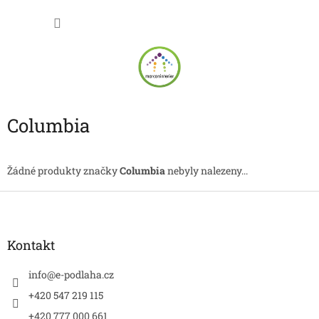
Přejít
NÁKU
na
obsah
KOŠÍK
Columbia
Žádné produkty značky
Columbia
nebyly nalezeny...
Z
á
p
a
Kontakt
t
í
info
@
e-podlaha.cz
+420 547 219 115
+420 777 000 661