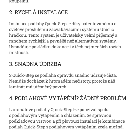
koupelnu.
2. RYCHLÁ INSTALACE
Instalace podlahy Quick-Step je díky patentovanému a
světově proslulému zacvakávacímu systému Uniclic
hračkou. Tento systém je uživatelsky velmi příjemný a
mnohem rychlejší a pevnější než alternativní systémy.
Usnadňuje pokládku dokonce i v těch nejmenších rozích
místnosti.
3. SNADNÁ ÚDRŽBA
S Quick-Step se podlaha opravdu snadno udržuje čistá.
Nemůže docházet k hromadění nečistoty, protože náš
laminát má utěsněný povrch.
4. PODLAHOVÉ VYTÁPĚNÍ? ŽÁDNÝ PROBLÉM
Laminátové podlahy Quick-Step lze používat spolu
s podlahovým vytápěním a chlazením. Se správnou
podkladovou vrstvou a při plovoucí instalaci je kombinace
podlah Quick-Step s podlahovým vytápěním zcela možná.