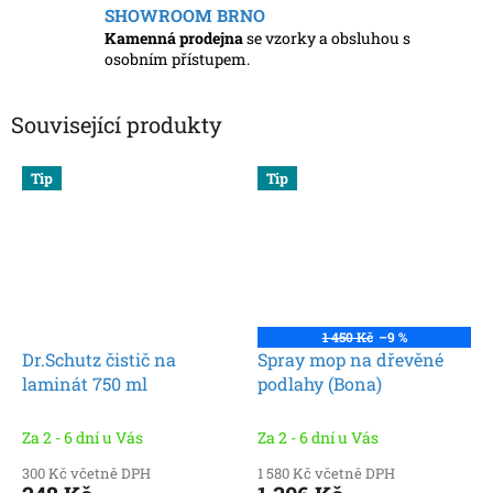
SHOWROOM BRNO
Kamenná prodejna
se vzorky a obsluhou s
osobním přístupem.
Související produkty
Tip
Tip
1 450 Kč
–9 %
Dr.Schutz čistič na
Spray mop na dřevěné
laminát 750 ml
podlahy (Bona)
Za 2 - 6 dní u Vás
Za 2 - 6 dní u Vás
300 Kč včetně DPH
1 580 Kč včetně DPH