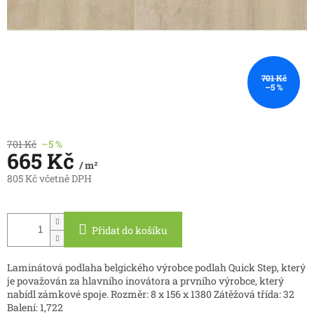
701 Kč
–5 %
701 Kč
–5 %
665 Kč
/ m²
805 Kč včetně DPH
Měrná
cena:
Přidat do košíku
Laminátová podlaha belgického výrobce podlah Quick Step, který
je považován za hlavního inovátora a prvního výrobce, který
nabídl zámkové spoje. Rozměr: 8 x 156 x 1380 Zátěžová třída: 32
Balení: 1,722