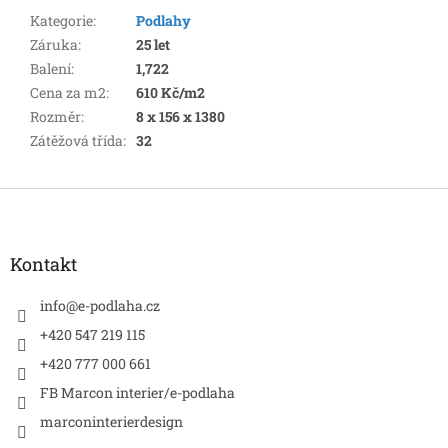
Kategorie
:
Podlahy
Záruka
:
25 let
Balení
:
1,722
Cena za m2
:
610 Kč/m2
Rozměr
:
8 x 156 x 1380
Zátěžová třída
:
32
Z
á
p
a
Kontakt
t
í
info
@
e-podlaha.cz
+420 547 219 115
+420 777 000 661
FB Marcon interier/e-podlaha
marconinterierdesign