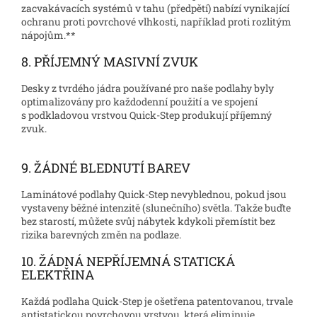
zacvakávacích systémů v tahu (předpětí) nabízí vynikající
ochranu proti povrchové vlhkosti, například proti rozlitým
nápojům.**
8. PŘÍJEMNÝ MASIVNÍ ZVUK
Desky z tvrdého jádra používané pro naše podlahy byly
optimalizovány pro každodenní použití a ve spojení
s podkladovou vrstvou Quick-Step produkují příjemný
zvuk.
9. ŽÁDNÉ BLEDNUTÍ BAREV
Laminátové podlahy Quick-Step nevyblednou, pokud jsou
vystaveny běžné intenzitě (slunečního) světla. Takže buďte
bez starostí, můžete svůj nábytek kdykoli přemístit bez
rizika barevných změn na podlaze.
10. ŽÁDNÁ NEPŘÍJEMNÁ STATICKÁ
ELEKTŘINA
Každá podlaha Quick-Step je ošetřena patentovanou, trvale
antistatickou povrchovou vrstvou, která eliminuje