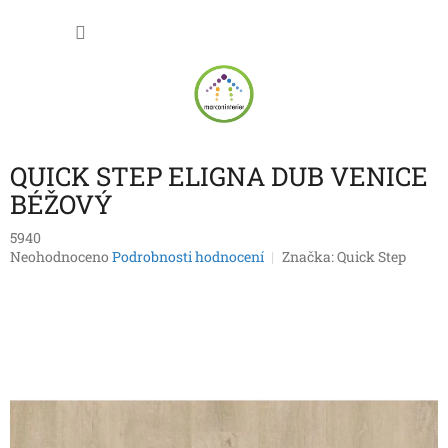
Přejít
NÁKU
na
obsah
KOŠÍK
QUICK STEP ELIGNA DUB VENICE
BÉŽOVÝ
5940
Průměrné
Neohodnoceno
Podrobnosti hodnocení
Značka:
Quick Step
hodnocení
produktu
je
0,0
z
5
hvězdiček.