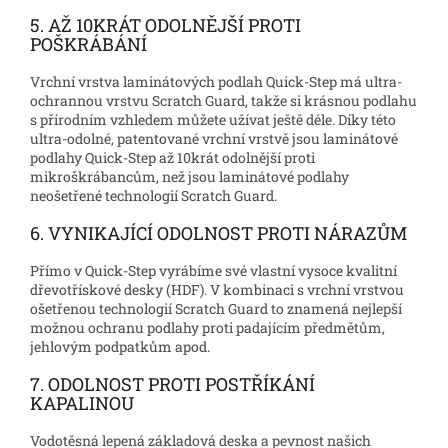
5. AŽ 10KRÁT ODOLNĚJŠÍ PROTI
POŠKRÁBÁNÍ
Vrchní vrstva laminátových podlah Quick-Step má ultra-
ochrannou vrstvu Scratch Guard, takže si krásnou podlahu
s přírodním vzhledem můžete užívat ještě déle. Díky této
ultra-odolné, patentované vrchní vrstvě jsou laminátové
podlahy Quick-Step až 10krát odolnější proti
mikroškrábancům, než jsou laminátové podlahy
neošetřené technologií Scratch Guard.
6. VYNIKAJÍCÍ ODOLNOST PROTI NÁRAZŮM
Přímo v Quick-Step vyrábíme své vlastní vysoce kvalitní
dřevotřískové desky (HDF). V kombinaci s vrchní vrstvou
ošetřenou technologií Scratch Guard to znamená nejlepší
možnou ochranu podlahy proti padajícím předmětům,
jehlovým podpatkům apod.
7. ODOLNOST PROTI POSTŘÍKÁNÍ
KAPALINOU
Vodotěsná lepená základová deska a pevnost našich