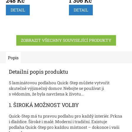
248 Kč
1 306 Kč
DETAIL
DETAIL
ZOBRAZIT VŠECHNY SOUVISEJÍCÍ PRODUKTY
Popis
Detailní popis produktu
S laminátovou podlahou Quick-Step můžete vytvořit
skutečně výjimečný domov. Nebojte se používat ji
s vědomím, že byla navržena k životu…
1. ŠIROKÁ MOŽNOST VOLBY
Quick-Step má tu pravou podlahu pro každý interiér. Prkna
i dlaždice. Široké i malé. Moderní i tradiční. Existuje
podlaha Quick-Step pro každou místnost – dokonce i vaši