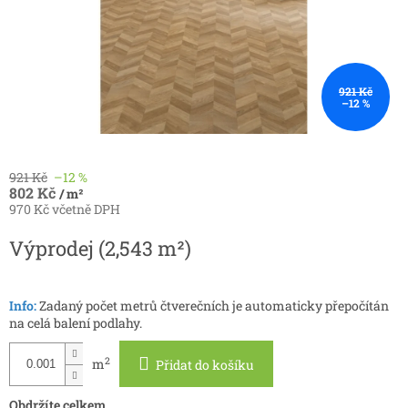
921 Kč
–12 %
921 Kč
–12 %
802 Kč
/ m²
970 Kč včetně DPH
Měrná
Výprodej
(2,543 m²)
cena:
Info:
Zadaný počet metrů čtverečních je automaticky přepočítán
na celá balení podlahy.
2
m
Přidat do košíku
Obdržíte celkem