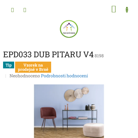
Přejít
NÁKU
na
obsah
KOŠÍK
EPD033 DUB PITARU V4
8198
Tip
Vzorek na
prodejně v Brně
Průměrné
Neohodnoceno
Podrobnosti hodnocení
hodnocení
produktu
je
0,0
z
5
hvězdiček.