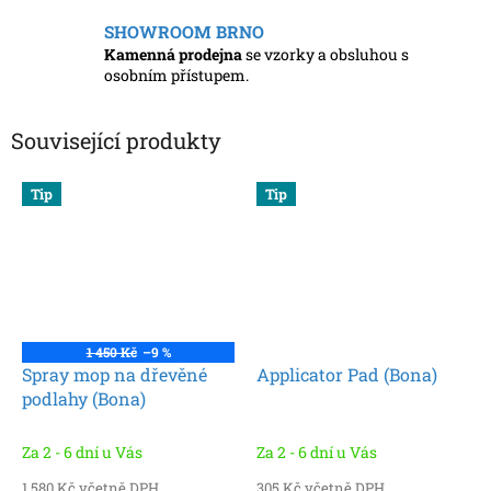
SHOWROOM BRNO
Kamenná prodejna
se vzorky a obsluhou s
osobním přístupem.
Související produkty
Tip
Tip
1 450 Kč
–9 %
Spray mop na dřevěné
Applicator Pad (Bona)
podlahy (Bona)
Za 2 - 6 dní u Vás
Za 2 - 6 dní u Vás
1 580 Kč včetně DPH
305 Kč včetně DPH