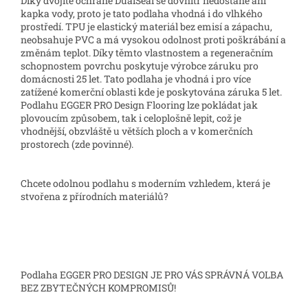
Díky dvojité ochraně DualSeal se dovnitř nedostane ani
kapka vody, proto je tato podlaha vhodná i do vlhkého
prostředí. TPU je elastický materiál bez emisí a zápachu,
neobsahuje PVC a má vysokou odolnost proti poškrábání a
změnám teplot. Díky těmto vlastnostem a regeneračním
schopnostem povrchu poskytuje výrobce záruku pro
domácnosti 25 let. Tato podlaha je vhodná i pro více
zatížené komerční oblasti kde je poskytována záruka 5 let.
Podlahu EGGER PRO Design Flooring lze pokládat jak
plovoucím způsobem, tak i celoplošně lepit, což je
vhodnější, obzvláště u větších ploch a v komerčních
prostorech (zde povinné).
Chcete odolnou podlahu s moderním vzhledem, která je
stvořena z přírodních materiálů?
Podlaha EGGER PRO DESIGN JE PRO VÁS SPRÁVNÁ VOLBA
BEZ ZBYTEČNÝCH KOMPROMISŮ!