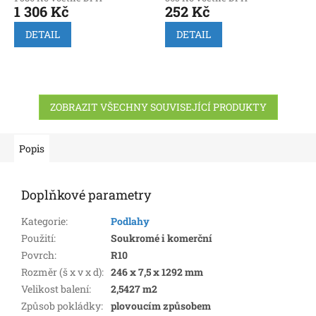
1 306 Kč
252 Kč
DETAIL
DETAIL
ZOBRAZIT VŠECHNY SOUVISEJÍCÍ PRODUKTY
Popis
Doplňkové parametry
Kategorie
:
Podlahy
Použití
:
Soukromé i komerční
Povrch
:
R10
Rozměr (š x v x d)
:
246 x 7,5 x 1292 mm
Velikost balení
:
2,5427 m2
Způsob pokládky
:
plovoucím způsobem