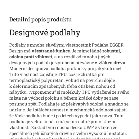
Detailní popis produktu
Designové podlahy
Podlahy s mnoha skvělými vlastnostmi: Podlaha EGGER
Design má
všestranné funkce
. Je mimořádně
robustní,
odolná proti vlhkosti
, a na rozdíl od mnoha jiných
designových podlah je vyrobená převážně
z vláken dřeva
.
Moderní designová podlaha prakticky pro jakýkoli účel.
Tuto vlastnost zajišťuje TPU, což je zkratka pro
termoplastický polyuretan. Pokud na povrchu dojde
k deformacím způsobených třeba otiskem nohou od
nábytku, „vzpomenou“ si molekuly TPU vytlačené ze svého
místa na výchozí polohu a během krátké doby se zase
posunou zpět. Podlaha je až překvapivě odolná a snadno se
udržuje. Její stálobarevnost a mechanická odolnost zajistí,
že Vaše podlaha bude i po letech vypadat jako nová. Tato
podlaha je velmi tichá a má velmi dobré protiskluzné
vlastnosti. Základ tvoří nosná deska UWF z vláken ze
speciálních jehličnatých dřevin s velmi vysokou hustotou.