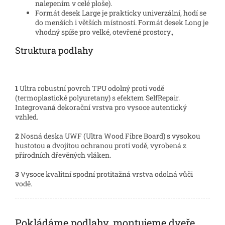
nalepením v celé ploše).
Formát desek Large je prakticky univerzální, hodí se
do menších i větších místností. Formát desek Long je
vhodný spíše pro velké, otevřené prostory.,
Struktura podlahy
1
Ultra robustní povrch TPU odolný proti vodě
(termoplastické polyuretany) s efektem SelfRepair.
Integrovaná dekorační vrstva pro vysoce autentický
vzhled.
2
Nosná deska UWF (Ultra Wood Fibre Board) s vysokou
hustotou a dvojitou ochranou proti vodě, vyrobená z
přírodních dřevěných vláken.
3
Vysoce kvalitní spodní protitažná vrstva odolná vůči
vodě.
Pokládáme podlahy, montujeme dveře,