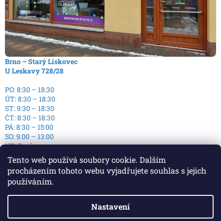
Brno – Starý Lískovec
U Leskavy 728/28
PO: 8:30 – 18:30
ÚT: 8:30 – 18:30
ST: 9:30 – 18:30
ČT: 8:30 – 18:30
PÁ: 8:30 – 15:00
SO: 9:00 – 13:00
NE: Zavřeno
Tento web používá soubory cookie. Dalším
procházením tohoto webu vyjadřujete souhlas s jejich
používáním.
Nastavení
Vytvořil Shoptet