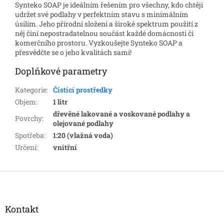
Synteko SOAP je ideálním řešením pro všechny, kdo chtějí
udržet své podlahy v perfektním stavu s minimálním
úsilím. Jeho přírodní složení a široké spektrum použití z
něj činí nepostradatelnou součást každé domácnosti či
komerčního prostoru. Vyzkoušejte Synteko SOAP a
přesvědčte se o jeho kvalitách sami!
Doplňkové parametry
Kategorie
:
Čistící prostředky
Objem
:
1 litr
dřevěné lakované a voskované podlahy a
Povrchy
:
olejované podlahy
Spotřeba
:
1:20 (vlažná voda)
Určení
:
vnitřní
Z
á
p
a
Kontakt
t