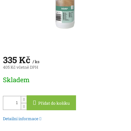
335 Kč
/ ks
405 Kč včetně DPH
Měrná
Skladem
cena:
Přidat do košíku
Detailní informace