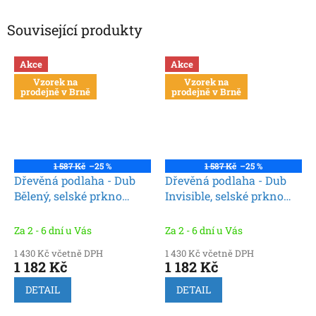
Související produkty
Akce
Akce
Vzorek na
Vzorek na
prodejně v Brně
prodejně v Brně
1 587 Kč
–25 %
1 587 Kč
–25 %
Dřevěná podlaha - Dub
Dřevěná podlaha - Dub
Bělený, selské prkno
Invisible, selské prkno
(Premium Wood click)
(Premium Wood click)
Za 2 - 6 dní u Vás
Za 2 - 6 dní u Vás
1 430 Kč včetně DPH
1 430 Kč včetně DPH
1 182 Kč
1 182 Kč
DETAIL
DETAIL