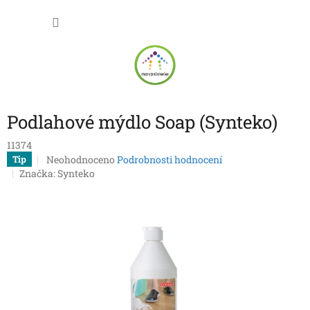
Přejít
NÁKU
na
obsah
KOŠÍK
Podlahové mýdlo Soap (Synteko)
11374
Průměrné
Neohodnoceno
Podrobnosti hodnocení
Tip
hodnocení
Značka:
Synteko
produktu
je
0,0
z
5
hvězdiček.