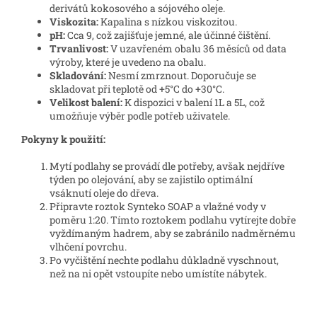
derivátů kokosového a sójového oleje.
Viskozita:
Kapalina s nízkou viskozitou.
pH:
Cca 9, což zajišťuje jemné, ale účinné čištění.
Trvanlivost:
V uzavřeném obalu 36 měsíců od data
výroby, které je uvedeno na obalu.
Skladování:
Nesmí zmrznout. Doporučuje se
skladovat při teplotě od +5°C do +30°C.
Velikost balení:
K dispozici v balení 1L a 5L, což
umožňuje výběr podle potřeb uživatele.
Pokyny k použití:
Mytí podlahy se provádí dle potřeby, avšak nejdříve
týden po olejování, aby se zajistilo optimální
vsáknutí oleje do dřeva.
Připravte roztok Synteko SOAP a vlažné vody v
poměru 1:20. Tímto roztokem podlahu vytírejte dobře
vyždímaným hadrem, aby se zabránilo nadměrnému
vlhčení povrchu.
Po vyčištění nechte podlahu důkladně vyschnout,
než na ni opět vstoupíte nebo umístíte nábytek.