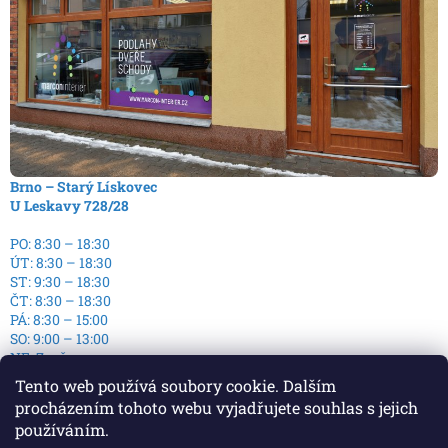
Brno – Starý Lískovec
U Leskavy 728/28
PO: 8:30 – 18:30
ÚT: 8:30 – 18:30
ST: 9:30 – 18:30
ČT: 8:30 – 18:30
PÁ: 8:30 – 15:00
SO: 9:00 – 13:00
NE: Zavřeno
Tento web používá soubory cookie. Dalším
procházením tohoto webu vyjadřujete souhlas s jejich
používáním.