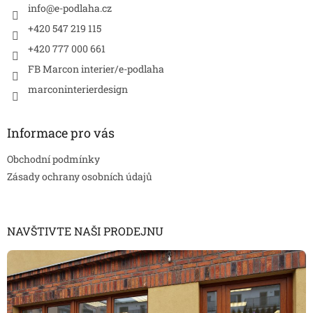
í
info
@
e-podlaha.cz
+420 547 219 115
+420 777 000 661
FB Marcon interier/e-podlaha
marconinterierdesign
Informace pro vás
Obchodní podmínky
Zásady ochrany osobních údajů
NAVŠTIVTE NAŠI PRODEJNU