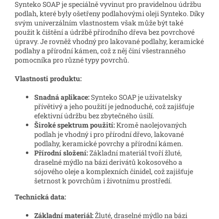
Synteko SOAP je speciálně vyvinut pro pravidelnou údržbu
podlah, které byly ošetřeny podlahovými oleji Synteko. Díky
svým univerzálním vlastnostem však může být také
použit k čištění a údržbě přírodního dřeva bez povrchové
úpravy. Je rovněž vhodný pro lakované podlahy, keramické
podlahy a přírodní kámen, což z něj činí všestranného
pomocníka pro různé typy povrchů.
Vlastnosti produktu:
Snadná aplikace:
Synteko SOAP je uživatelsky
přívětivý a jeho použití je jednoduché, což zajišťuje
efektivní údržbu bez zbytečného úsilí.
Široké spektrum použití:
Kromě naolejovaných
podlah je vhodný i pro přírodní dřevo, lakované
podlahy, keramické povrchy a přírodní kámen.
Přírodní složení:
Základní materiál tvoří žluté,
draselné mýdlo na bázi derivátů kokosového a
sójového oleje a komplexních činidel, což zajišťuje
šetrnost k povrchům i životnímu prostředí.
Technická data:
Základní materiál:
Žluté, draselné mýdlo na bázi