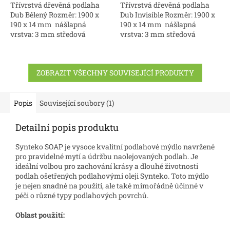
Třívrstvá dřevěná podlaha
Třívrstvá dřevěná podlaha
Dub Bělený Rozměr: 1900 x
Dub Invisible Rozměr: 1900 x
190 x 14 mm nášlapná
190 x 14 mm nášlapná
vrstva: 3 mm středová
vrstva: 3 mm středová
vrstva: topol 9 mm spodní
vrstva: topol 9 mm spodní
vrstva: topol 2 mm Povrch:
vrstva: topol 2 mm Povrch:
střední...
střední...
ZOBRAZIT VŠECHNY SOUVISEJÍCÍ PRODUKTY
Popis
Související soubory (1)
Detailní popis produktu
Synteko SOAP je vysoce kvalitní podlahové mýdlo navržené
pro pravidelné mytí a údržbu naolejovaných podlah. Je
ideální volbou pro zachování krásy a dlouhé životnosti
podlah ošetřených podlahovými oleji Synteko. Toto mýdlo
je nejen snadné na použití, ale také mimořádně účinné v
péči o různé typy podlahových povrchů.
Oblast použití: