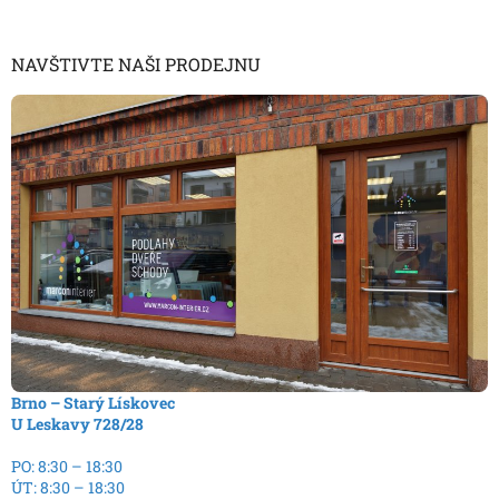
NAVŠTIVTE NAŠI PRODEJNU
Brno – Starý Lískovec
U Leskavy 728/28
PO: 8:30 – 18:30
ÚT: 8:30 – 18:30