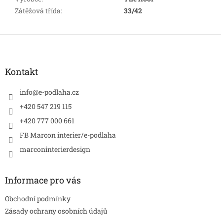
Zátěžová třída
:
33/42
Z
á
p
a
Kontakt
t
í
info
@
e-podlaha.cz
+420 547 219 115
+420 777 000 661
FB Marcon interier/e-podlaha
marconinterierdesign
Informace pro vás
Obchodní podmínky
Zásady ochrany osobních údajů