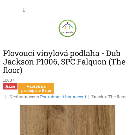
Přejít
NÁKU
na
obsah
KOŠÍK
Plovoucí vinylová podlaha - Dub
Jackson P1006, SPC Falquon (The
floor)
10807
Akce
Vzorek na
prodejně v Brně
Průměrné
Neohodnoceno
Podrobnosti hodnocení
Značka:
The floor
hodnocení
produktu
je
0,0
z
5