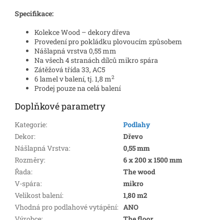
Specifikace:
Kolekce Wood – dekory dřeva
Provedení pro pokládku plovoucím způsobem
Nášlapná vrstva 0,55 mm
Na všech 4 stranách dílců mikro spára
Zátěžová třída 33, AC5
2
6 lamel v balení, tj. 1,8 m
Prodej pouze na celá balení
Doplňkové parametry
Kategorie
:
Podlahy
Dekor
:
Dřevo
Nášlapná Vrstva
:
0,55 mm
Rozměry
:
6 x 200 x 1500 mm
Řada
:
The wood
V-spára
:
mikro
Velikost balení
:
1,80 m2
Vhodná pro podlahové vytápění
:
ANO
Výrobce
:
The floor