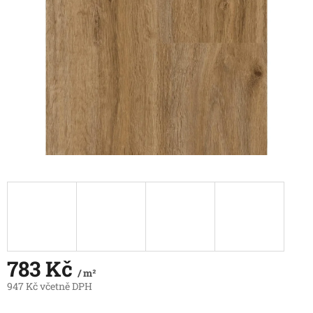
hvězdiček.
783 Kč
/ m²
947 Kč včetně DPH
Měrná