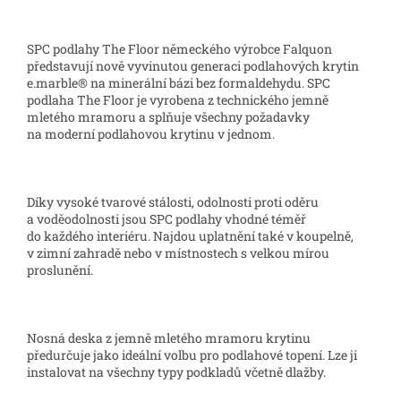
SPC podlahy The Floor německého výrobce Falquon
představují nově vyvinutou generaci podlahových krytin
e.marble® na minerální bázi bez formaldehydu. SPC
podlaha The Floor je vyrobena z technického jemně
mletého mramoru a splňuje všechny požadavky
na moderní podlahovou krytinu v jednom.
Díky vysoké tvarové stálosti, odolnosti proti oděru
a voděodolnosti jsou SPC podlahy vhodné téměř
do každého interiéru. Najdou uplatnění také v koupelně,
v zimní zahradě nebo v místnostech s velkou mírou
proslunění.
Nosná deska z jemně mletého mramoru krytinu
předurčuje jako ideální volbu pro podlahové topení. Lze ji
instalovat na všechny typy podkladů včetně dlažby.