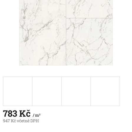
hvězdiček.
783 Kč
/ m²
947 Kč včetně DPH
Měrná