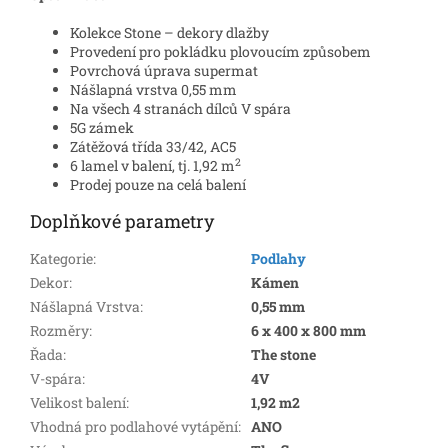
Kolekce Stone – dekory dlažby
Provedení pro pokládku plovoucím způsobem
Povrchová úprava supermat
Nášlapná vrstva 0,55 mm
Na všech 4 stranách dílců V spára
5G zámek
Zátěžová třída 33/42, AC5
2
6 lamel v balení, tj. 1,92 m
Prodej pouze na celá balení
Doplňkové parametry
Kategorie
:
Podlahy
Dekor
:
Kámen
Nášlapná Vrstva
:
0,55 mm
Rozměry
:
6 x 400 x 800 mm
Řada
:
The stone
V-spára
:
4V
Velikost balení
:
1,92 m2
Vhodná pro podlahové vytápění
:
ANO