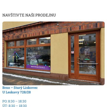
NAVŠTIVTE NAŠI PRODEJNU
Brno – Starý Lískovec
U Leskavy 728/28
PO: 8:30 – 18:30
ÚT: 8:30 – 18:30