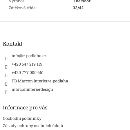
Výrobce
:
The floor
Zátěžová třída
:
33/42
Z
á
p
a
Kontakt
t
í
info
@
e-podlaha.cz
+420 547 219 115
+420 777 000 661
FB Marcon interier/e-podlaha
marconinterierdesign
Informace pro vás
Obchodní podmínky
Zásady ochrany osobních údajů