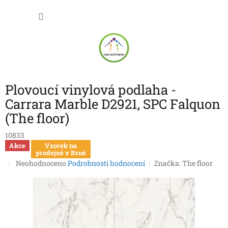
Přejít
NÁKU
na
obsah
KOŠÍK
Plovoucí vinylová podlaha -
Carrara Marble D2921, SPC Falquon
(The floor)
10833
Akce
Vzorek na
prodejně v Brně
Průměrné
Neohodnoceno
Podrobnosti hodnocení
Značka:
The floor
hodnocení
produktu
je
0,0
z
5