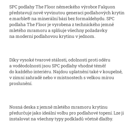
SPC podlahy The Floor německého výrobce Falquon
představují nově vyvinutou generaci podlahových krytin
e.marble® na minerální bázi bez formaldehydu. SPC
podlaha The Floor je vyrobena z technického jemně
mletého mramoru a splňuje všechny požadavky
na moderní podlahovou krytinu v jednom.
Díky vysoké tvarové stálosti, odolnosti proti oděru
a voděodolnosti jsou SPC podlahy vhodné téměř
do každého interiéru. Najdou uplatnění také v koupelně,
v zimní zahradě nebo v místnostech s velkou mírou
proslunění.
Nosná deska z jemně mletého mramoru krytinu
předurčuje jako ideální volbu pro podlahové topení. Lze ji
instalovat na všechny typy podkladů včetně dlažby.