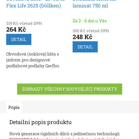
Flex Life 2625 (Döllken)
laminát 750 ml
Za 2 - 6 dní u Vás
319 Kč včetně DPH
264 Kč
300 Kč včetně DPH
248 Kč
DETAIL
DETAIL
Obvodová (soklová) lišta s
jádrem pro designové
podlahové podlahy Gerflor.
ZOBRAZIT VŠECHNY SOUVISEJÍCÍ PRODUKTY
Popis
Detailní popis produktu
Nová generace rigidních dílců s jedinečnou technologií