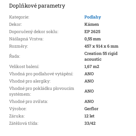
Doplňkové parametry
Kategorie
:
Podlahy
Dekor
:
Kámen
Doporučený dekor soklu
:
EP 2625
Nášlapná Vrstva
:
0,55 mm
Rozměry
:
457 x 914 x 6 mm
Creation 55 rigid
Řada
:
acoustic
Velikost balení
:
1,67 m2
Vhodná pro podlahové vytápění
:
ANO
Vhodné pro alergiky
:
ANO
Vhodné pro pokládku plovoucím
ANO
systémem
:
Vhodné pro zvířata
:
ANO
Výrobce
:
Gerflor
Záruka
:
12 let
Zátěžová třída
:
33/42