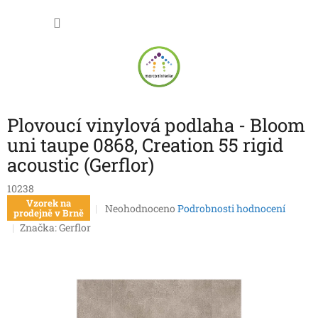
Přejít
NÁKU
na
obsah
KOŠÍK
Plovoucí vinylová podlaha - Bloom
uni taupe 0868, Creation 55 rigid
acoustic (Gerflor)
10238
Vzorek na
Průměrné
Neohodnoceno
Podrobnosti hodnocení
prodejně v Brně
hodnocení
Značka:
Gerflor
produktu
je
0,0
z
5
hvězdiček.