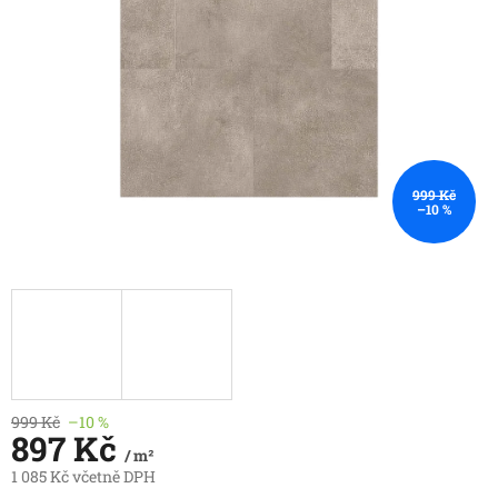
999 Kč
–10 %
999 Kč
–10 %
897 Kč
/ m²
1 085 Kč včetně DPH