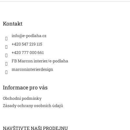
Z
á
p
a
Kontakt
t
í
info
@
e-podlaha.cz
+420 547 219 115
+420 777 000 661
FB Marcon interier/e-podlaha
marconinterierdesign
Informace pro vás
Obchodní podmínky
Zásady ochrany osobních údajů
NAVŠTIVTE NAŠI PRODEJNU