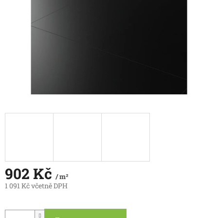
902 Kč
/ m²
1 091 Kč včetně DPH
Měrná
cena: