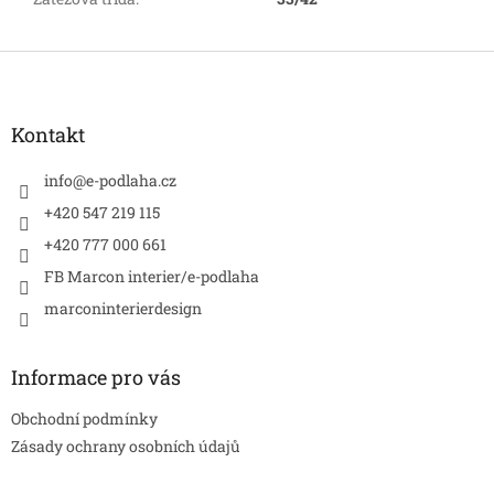
Z
á
p
a
Kontakt
t
í
info
@
e-podlaha.cz
+420 547 219 115
+420 777 000 661
FB Marcon interier/e-podlaha
marconinterierdesign
Informace pro vás
Obchodní podmínky
Zásady ochrany osobních údajů