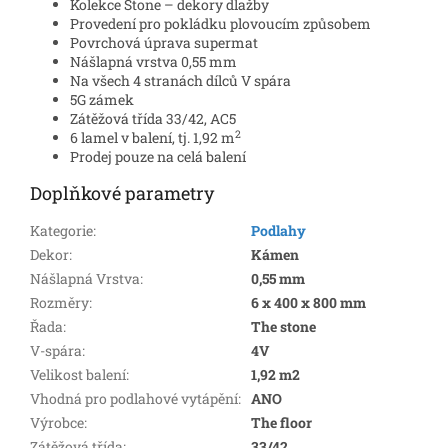
Kolekce Stone – dekory dlažby
Provedení pro pokládku plovoucím způsobem
Povrchová úprava supermat
Nášlapná vrstva 0,55 mm
Na všech 4 stranách dílců V spára
5G zámek
Zátěžová třída 33/42, AC5
2
6 lamel v balení, tj. 1,92 m
Prodej pouze na celá balení
Doplňkové parametry
Kategorie
:
Podlahy
Dekor
:
Kámen
Nášlapná Vrstva
:
0,55 mm
Rozměry
:
6 x 400 x 800 mm
Řada
:
The stone
V-spára
:
4V
Velikost balení
:
1,92 m2
Vhodná pro podlahové vytápění
:
ANO
Výrobce
:
The floor
Zátěžová třída
:
33/42