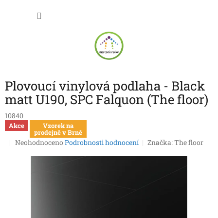
Přejít
NÁKU
na
obsah
KOŠÍK
Plovoucí vinylová podlaha - Black
matt U190, SPC Falquon (The floor)
10840
Akce
Vzorek na
prodejně v Brně
Průměrné
Neohodnoceno
Podrobnosti hodnocení
Značka:
The floor
hodnocení
produktu
je
0,0
z
5
hvězdiček.