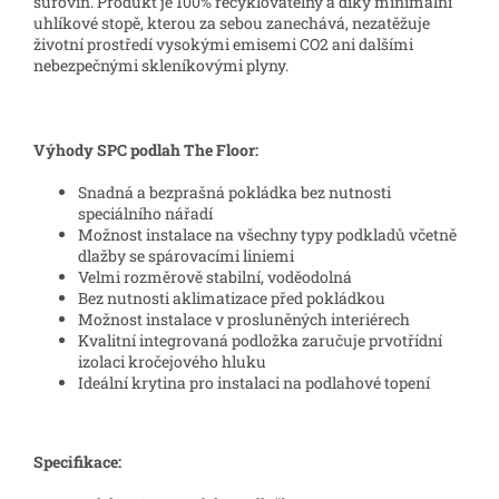
surovin. Produkt je 100% recyklovatelný a díky minimální
uhlíkové stopě, kterou za sebou zanechává, nezatěžuje
životní prostředí vysokými emisemi CO2 ani dalšími
nebezpečnými skleníkovými plyny.
Výhody SPC podlah The Floor:
Snadná a bezprašná pokládka bez nutnosti
speciálního nářadí
Možnost instalace na všechny typy podkladů včetně
dlažby se spárovacími liniemi
Velmi rozměrově stabilní, voděodolná
Bez nutnosti aklimatizace před pokládkou
Možnost instalace v prosluněných interiérech
Kvalitní integrovaná podložka zaručuje prvotřídní
izolaci kročejového hluku
Ideální krytina pro instalaci na podlahové topení
Specifikace: