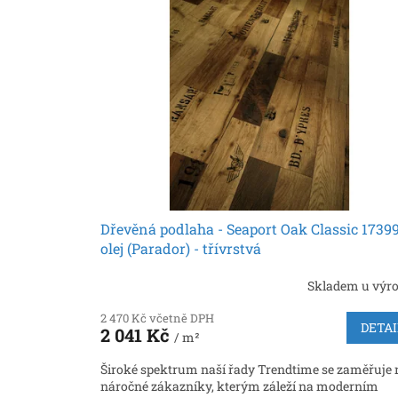
o
p
d
i
u
s
k
p
t
r
ů
o
d
u
k
t
ů
Dřevěná podlaha - Seaport Oak Classic 1739
olej (Parador) - třívrstvá
Skladem u výr
2 470 Kč včetně DPH
DETAI
2 041 Kč
/ m²
Široké spektrum naší řady Trendtime se zaměřuje 
náročné zákazníky, kterým záleží na moderním