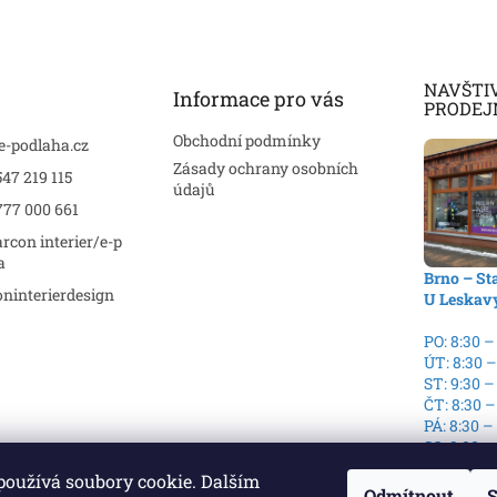
k
y
v
ý
NAVŠTI
p
Informace pro vás
PRODEJ
i
s
Obchodní podmínky
e-podlaha.cz
u
Zásady ochrany osobních
47 219 115
údajů
777 000 661
rcon interier/e-p
a
Brno – St
ninterierdesign
U Leskav
PO: 8:30 –
ÚT: 8:30 –
ST: 9:30 –
ČT: 8:30 –
PÁ: 8:30 –
SO: 9:00 –
NE: Zavře
používá soubory cookie. Dalším
Odmítnout
S