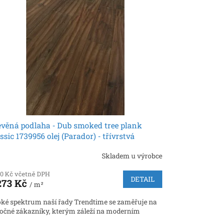
evěná podlaha - Dub smoked tree plank
ssic 1739956 olej (Parador) - třívrstvá
Skladem u výrobce
50 Kč včetně DPH
DETAIL
273 Kč
/ m²
oké spektrum naší řady Trendtime se zaměřuje na
očné zákazníky, kterým záleží na moderním