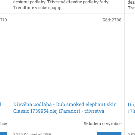
designu podlahy. Třívrstvé dřevěné podlahy řady
des
Trendtime v sobě spojují...
Tre
2710
Kód:
2708
d
Dřevěná podlaha - Dub smoked elephant skin
Dře
Classic 1739954 olej (Parador) - třívrstvá
173
obce
Skladem u výrobce
2 750 Kč včetně DPH
2 5