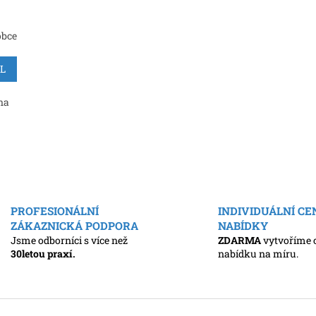
obce
IL
na
O
v
l
PROFESIONÁLNÍ
INDIVIDUÁLNÍ C
á
ZÁKAZNICKÁ PODPORA
NABÍDKY
d
a
Jsme odborníci s více než
ZDARMA
vytvoříme 
c
30letou praxí.
nabídku na míru.
í
p
r
v