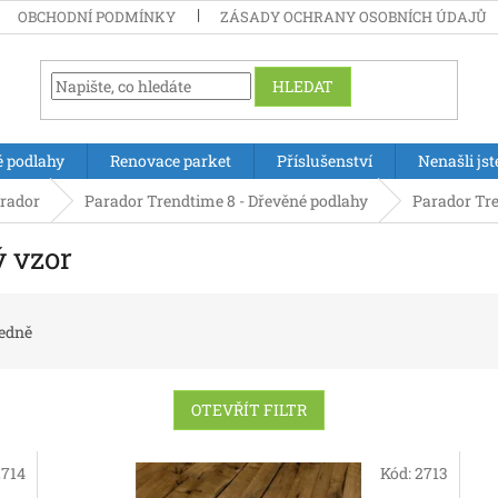
OBCHODNÍ PODMÍNKY
ZÁSADY OCHRANY OSOBNÍCH ÚDAJŮ
HLEDAT
é podlahy
Renovace parket
Příslušenství
Nenašli jst
rador
Parador Trendtime 8 - Dřevěné podlahy
Parador Tre
ý vzor
edně
OTEVŘÍT FILTR
2714
Kód:
2713