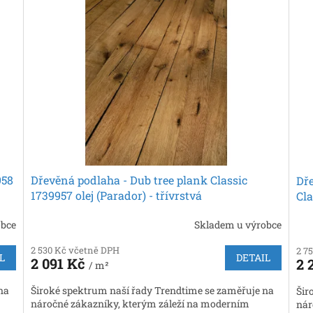
958
Dřevěná podlaha - Dub tree plank Classic
Dř
1739957 olej (Parador) - třívrstvá
Cla
obce
Skladem u výrobce
2 530 Kč včetně DPH
2 7
L
DETAIL
2 091 Kč
2 
/ m²
na
Široké spektrum naší řady Trendtime se zaměřuje na
Šir
náročné zákazníky, kterým záleží na moderním
nár