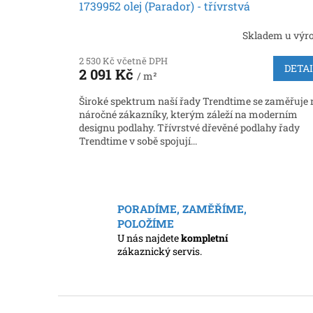
1739952 olej (Parador) - třívrstvá
Skladem u výr
2 530 Kč včetně DPH
DETA
2 091 Kč
/ m²
Široké spektrum naší řady Trendtime se zaměřuje 
náročné zákazníky, kterým záleží na moderním
designu podlahy. Třívrstvé dřevěné podlahy řady
Trendtime v sobě spojují...
PORADÍME, ZAMĚŘÍME,
POLOŽÍME
U nás najdete
kompletní
zákaznický servis.
Z