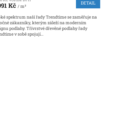
DETAIL
091 Kč
/ m²
oké spektrum naší řady Trendtime se zaměřuje na
očné zákazníky, kterým záleží na moderním
ignu podlahy. Třívrstvé dřevěné podlahy řady
ndtime v sobě spojují...