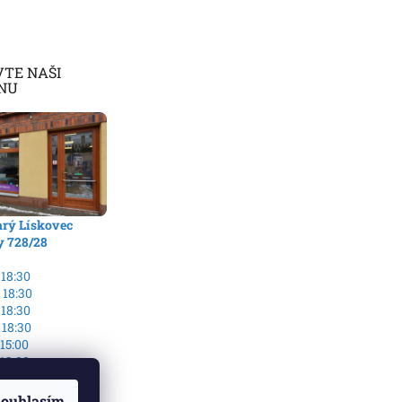
VTE NAŠI
NU
arý Lískovec
y 728/28
 18:30
 18:30
 18:30
 18:30
 15:00
 13:00
no
ouhlasím