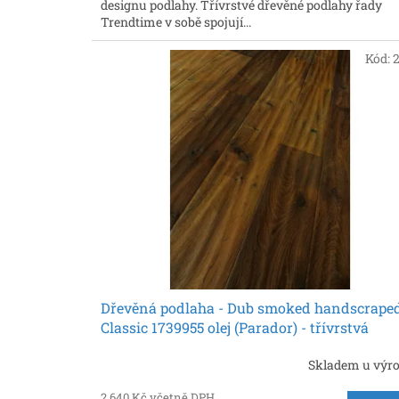
designu podlahy. Třívrstvé dřevěné podlahy řady
Trendtime v sobě spojují...
Kód:
Dřevěná podlaha - Dub smoked handscrape
Classic 1739955 olej (Parador) - třívrstvá
Skladem u výr
2 640 Kč včetně DPH