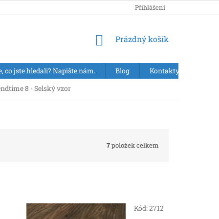
Přihlášení
NÁKUPNÍ
Prázdný košík
KOŠÍK
e, co jste hledali? Napište nám.
Blog
Kontakty
VÝPR
ndtime 8 - Selský vzor
7
položek celkem
Kód:
2712