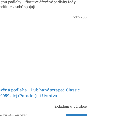
ignu podlahy. Třívrstvé dřevěné podlahy řady
ndtime v sobě spojují...
Kód:
2706
věná podlaha - Dub handscraped Classic
9959 olej (Parador) - třívrstvá
Skladem u výrobce
30 Kč včetně DPH