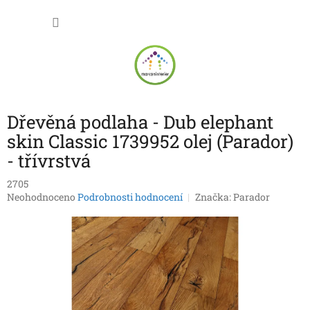
Přejít
NÁKU
na
obsah
KOŠÍK
Dřevěná podlaha - Dub elephant
skin Classic 1739952 olej (Parador)
- třívrstvá
2705
Průměrné
Neohodnoceno
Podrobnosti hodnocení
Značka:
Parador
hodnocení
produktu
je
0,0
z
5
hvězdiček.