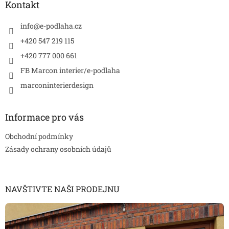
a
Kontakt
t
í
info
@
e-podlaha.cz
+420 547 219 115
+420 777 000 661
FB Marcon interier/e-podlaha
marconinterierdesign
Informace pro vás
Obchodní podmínky
Zásady ochrany osobních údajů
NAVŠTIVTE NAŠI PRODEJNU