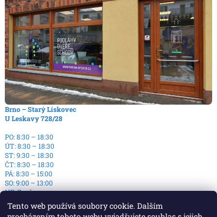
Brno – Starý Lískovec
U Leskavy 728/28
PO: 8:30 – 18:30
ÚT: 8:30 – 18:30
ST: 9:30 – 18:30
ČT: 8:30 – 18:30
PÁ: 8:30 – 15:00
SO: 9:00 – 13:00
NE: Zavřeno
Tento web používá soubory cookie. Dalším
procházením tohoto webu vyjadřujete souhlas s jejich