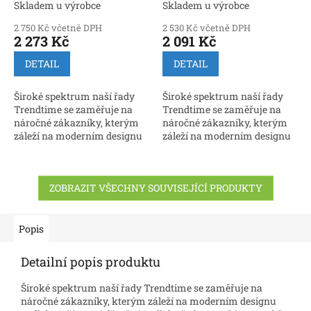
(Parador) - třívrstvá
třívrstvá
Skladem u výrobce
Skladem u výrobce
2 750 Kč včetně DPH
2 530 Kč včetně DPH
2 273 Kč
2 091 Kč
DETAIL
DETAIL
Široké spektrum naší řady
Široké spektrum naší řady
Trendtime se zaměřuje na
Trendtime se zaměřuje na
náročné zákazníky, kterým
náročné zákazníky, kterým
záleží na moderním designu
záleží na moderním designu
podlahy. Třívrstvé dřevěné
podlahy. Třívrstvé dřevěné
podlahy řady Trendtime
podlahy řady Trendtime
v sobě spojují...
v sobě spojují...
ZOBRAZIT VŠECHNY SOUVISEJÍCÍ PRODUKTY
Popis
Detailní popis produktu
Široké spektrum naší řady Trendtime se zaměřuje na
náročné zákazníky, kterým záleží na moderním designu