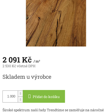
2 091 Kč
/ m²
2 530 Kč včetně DPH
Měrná
Skladem u výrobce
cena:
Přidat do košíku
Široké spektrum naší řady Trendtime se zaměřuje na náročné