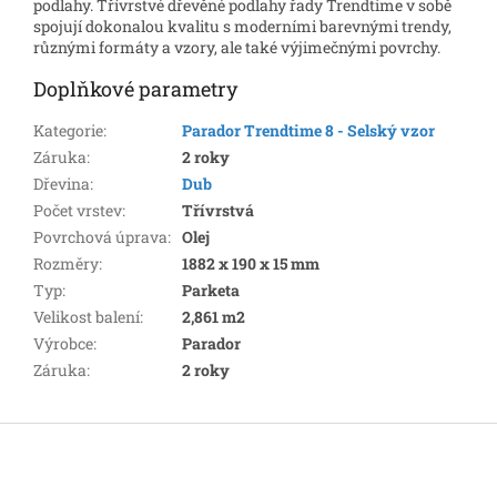
podlahy. Třívrstvé dřevěné podlahy řady Trendtime v sobě
spojují dokonalou kvalitu s moderními barevnými trendy,
různými formáty a vzory, ale také výjimečnými povrchy.
Doplňkové parametry
Kategorie
:
Parador Trendtime 8 - Selský vzor
Záruka
:
2 roky
Dřevina
:
Dub
Počet vrstev
:
Třívrstvá
Povrchová úprava
:
Olej
Rozměry
:
1882 x 190 x 15 mm
Typ
:
Parketa
Velikost balení
:
2,861 m2
Výrobce
:
Parador
Záruka
:
2 roky
Z
á
p