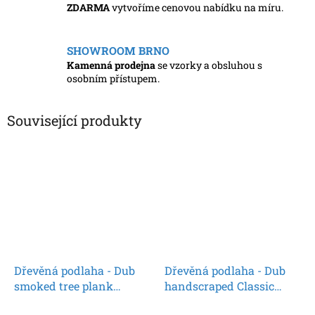
ZDARMA
vytvoříme cenovou nabídku na míru.
SHOWROOM BRNO
Kamenná prodejna
se vzorky a obsluhou s
osobním přístupem.
Související produkty
Dřevěná podlaha - Dub
Dřevěná podlaha - Dub
smoked tree plank
handscraped Classic
Classic 1739956 olej
1739959 olej (Parador) -