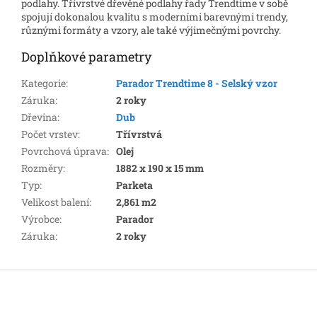
podlahy. Třívrstvé dřevěné podlahy řady Trendtime v sobě
spojují dokonalou kvalitu s moderními barevnými trendy,
různými formáty a vzory, ale také výjimečnými povrchy.
Doplňkové parametry
Kategorie
:
Parador Trendtime 8 - Selský vzor
Záruka
:
2 roky
Dřevina
:
Dub
Počet vrstev
:
Třívrstvá
Povrchová úprava
:
Olej
Rozměry
:
1882 x 190 x 15 mm
Typ
:
Parketa
Velikost balení
:
2,861 m2
Výrobce
:
Parador
Záruka
:
2 roky
Z
á
p