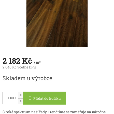
2 182 Kč
/ m²
2 640 Kč včetně DPH
Měrná
Skladem u výrobce
cena:
Přidat do košíku
Široké spektrum naší řady Trendtime se zaměřuje na náročné