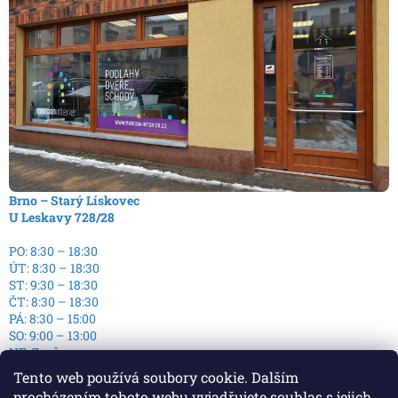
Brno – Starý Lískovec
U Leskavy 728/28
PO: 8:30 – 18:30
ÚT: 8:30 – 18:30
ST: 9:30 – 18:30
ČT: 8:30 – 18:30
PÁ: 8:30 – 15:00
SO: 9:00 – 13:00
NE: Zavřeno
Tento web používá soubory cookie. Dalším
procházením tohoto webu vyjadřujete souhlas s jejich