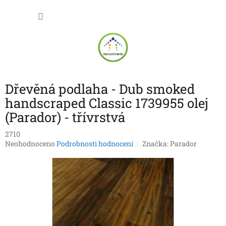
Přejít
NÁKU
na
obsah
KOŠÍK
Dřevěná podlaha - Dub smoked
handscraped Classic 1739955 olej
(Parador) - třívrstvá
2710
Průměrné
Neohodnoceno
Podrobnosti hodnocení
Značka:
Parador
hodnocení
produktu
je
0,0
z
5
hvězdiček.