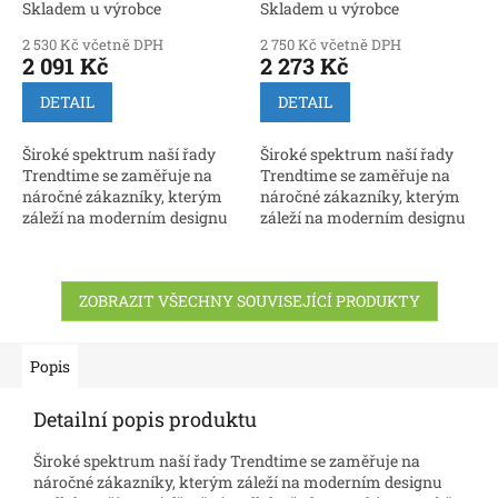
třívrstvá
(Parador) - třívrstvá
Skladem u výrobce
Skladem u výrobce
2 530 Kč včetně DPH
2 750 Kč včetně DPH
2 091 Kč
2 273 Kč
DETAIL
DETAIL
Široké spektrum naší řady
Široké spektrum naší řady
Trendtime se zaměřuje na
Trendtime se zaměřuje na
náročné zákazníky, kterým
náročné zákazníky, kterým
záleží na moderním designu
záleží na moderním designu
podlahy. Třívrstvé dřevěné
podlahy. Třívrstvé dřevěné
podlahy řady Trendtime
podlahy řady Trendtime
v sobě spojují...
v sobě spojují...
ZOBRAZIT VŠECHNY SOUVISEJÍCÍ PRODUKTY
Popis
Detailní popis produktu
Široké spektrum naší řady Trendtime se zaměřuje na
náročné zákazníky, kterým záleží na moderním designu