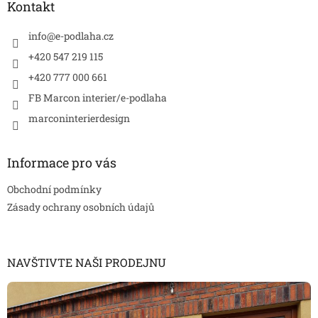
a
Kontakt
t
í
info
@
e-podlaha.cz
+420 547 219 115
+420 777 000 661
FB Marcon interier/e-podlaha
marconinterierdesign
Informace pro vás
Obchodní podmínky
Zásady ochrany osobních údajů
NAVŠTIVTE NAŠI PRODEJNU