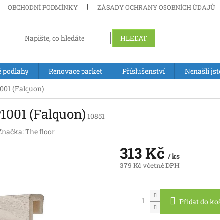
OBCHODNÍ PODMÍNKY
ZÁSADY OCHRANY OSOBNÍCH ÚDAJŮ
HLEDAT
é podlahy
Renovace parket
Příslušenství
Nenašli jst
1001 (Falquon)
P1001 (Falquon)
10851
Značka:
The floor
313 Kč
/ ks
379 Kč včetně DPH
Měrná
cena:
Přidat do ko