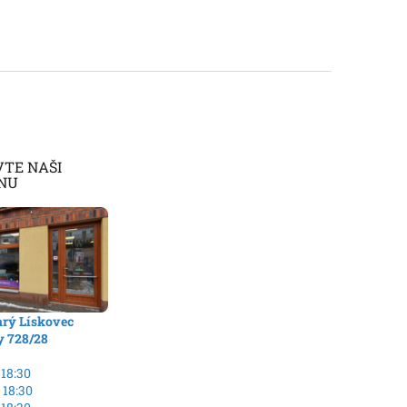
VTE NAŠI
NU
arý Lískovec
y 728/28
 18:30
 18:30