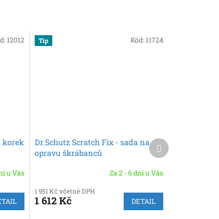
d:
12012
Kód:
11724
Tip
a korek
Dr.Schutz Scratch Fix - sada na
Další
produkt
opravu škrábanců
dní u Vás
Za 2 - 6 dní u Vás
1 951 Kč včetně DPH
1 612 Kč
ETAIL
DETAIL