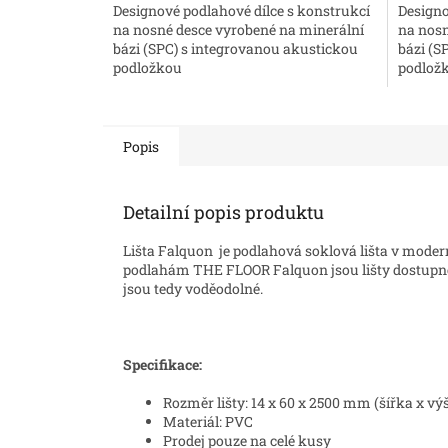
Designové podlahové dílce s konstrukcí
Designo
na nosné desce vyrobené na minerální
na nosn
bázi (SPC) s integrovanou akustickou
bázi (S
podložkou
podlož
Popis
Detailní popis produktu
Lišta Falquon je podlahová soklová lišta v modern
podlahám THE FLOOR Falquon jsou lišty dostupné v
jsou tedy voděodolné.
Specifikace:
Rozměr lišty: 14 x 60 x 2500 mm (šířka x vý
Materiál: PVC
Prodej pouze na celé kusy