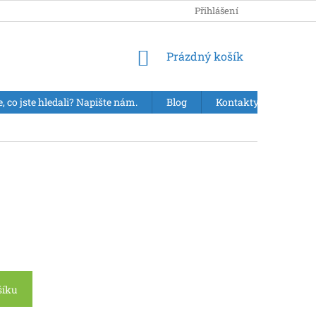
Přihlášení
NÁKUPNÍ
Prázdný košík
KOŠÍK
e, co jste hledali? Napište nám.
Blog
Kontakty
VÝPR
šíku