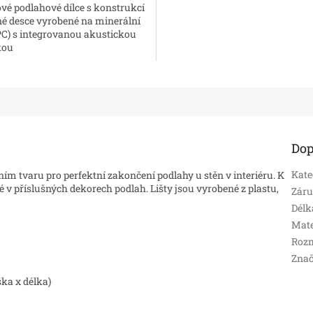
vé podlahové dílce s konstrukcí
é desce vyrobené na minerální
PC) s integrovanou akustickou
kou
Dop
Kate
ím tvaru pro perfektní zakončení podlahy u stěn v interiéru. K
 příslušných dekorech podlah. Lišty jsou vyrobené z plastu,
Zár
Délk
Mate
Roz
Zna
ška x délka)