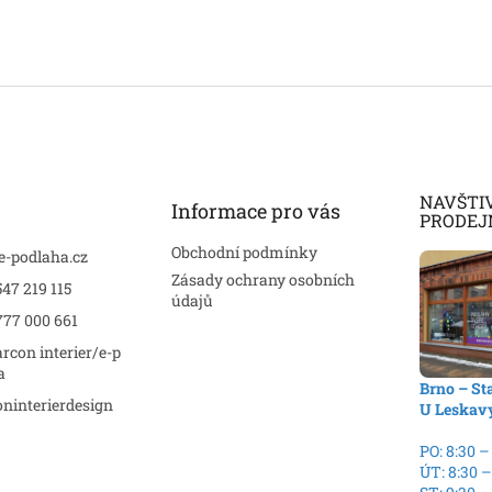
NAVŠTI
Informace pro vás
PRODEJ
Obchodní podmínky
e-podlaha.cz
Zásady ochrany osobních
47 219 115
údajů
777 000 661
rcon interier/e-p
a
Brno – St
ninterierdesign
U Leskav
PO: 8:30 –
ÚT: 8:30 –