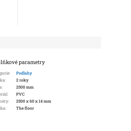
lňkové parametry
gorie
:
Podlahy
uka
:
2 roky
a
:
2500 mm
riál
:
PVC
měry
:
2500 x 60 x 14 mm
čka
:
The floor