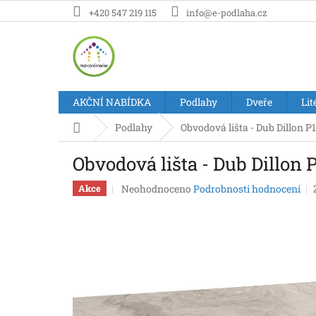
Přejít
+420 547 219 115
info@e-podlaha.cz
na
obsah
AKČNÍ NABÍDKA
Podlahy
Dveře
Lit
Domů
Podlahy
Obvodová lišta - Dub Dillon P
Obvodová lišta - Dub Dillon 
Průměrné
Neohodnoceno
Podrobnosti hodnocení
Akce
hodnocení
produktu
je
0,0
z
5
hvězdiček.