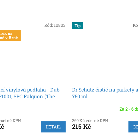
Kód:
10803
Kó
Tip
rek na
ně v Brně
cí vinylová podlaha - Dub
Dr.Schutz čistič na parkety 
P1001, SPC Falquon (The
750 ml
Za 2 - 6 
včetně DPH
260 Kč včetně DPH
Kč
215 Kč
DETAIL
D