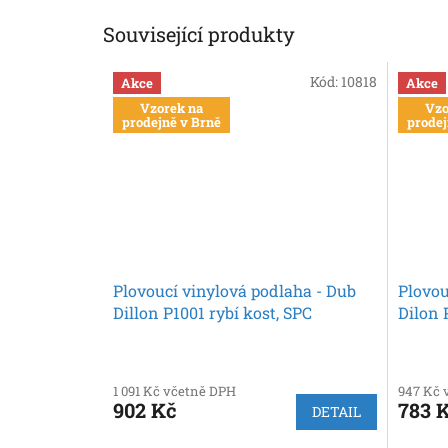
Související produkty
Kód:
10818
Akce
Akce
Vzorek na
Vzo
prodejně v Brně
prodej
Plovoucí vinylová podlaha - Dub
Plovou
Dillon P1001 rybí kost, SPC
Dilon 
Falquon (The floor)
floor)
1 091 Kč včetně DPH
947 Kč 
902 Kč
783 
DETAIL