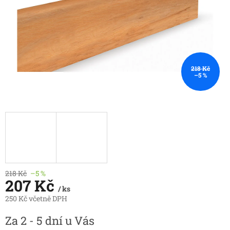
218 Kč
–5 %
218 Kč
–5 %
207 Kč
/ ks
250 Kč včetně DPH
Měrná
Za 2 - 5 dní u Vás
cena: