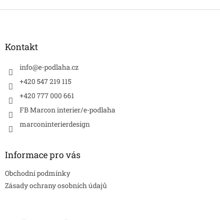
Z
á
p
a
Kontakt
t
í
info
@
e-podlaha.cz
+420 547 219 115
+420 777 000 661
FB Marcon interier/e-podlaha
marconinterierdesign
Informace pro vás
Obchodní podmínky
Zásady ochrany osobních údajů