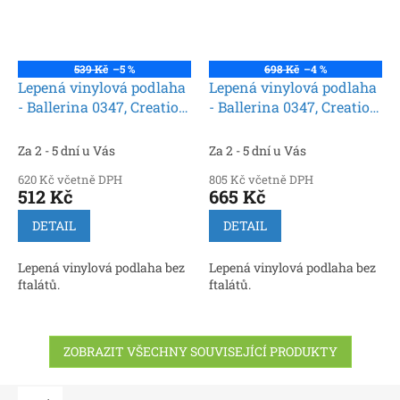
539 Kč
–5 %
698 Kč
–4 %
Lepená vinylová podlaha
Lepená vinylová podlaha
- Ballerina 0347, Creation
- Ballerina 0347, Creation
30 (Gerflor)
55 (Gerflor)
Za 2 - 5 dní u Vás
Za 2 - 5 dní u Vás
620 Kč včetně DPH
805 Kč včetně DPH
512 Kč
665 Kč
DETAIL
DETAIL
Lepená vinylová podlaha bez
Lepená vinylová podlaha bez
ftalátů.
ftalátů.
ZOBRAZIT VŠECHNY SOUVISEJÍCÍ PRODUKTY