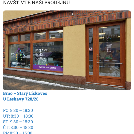
NAVŠTIVTE NAŠI PRODEJNU
Brno – Starý Lískovec
U Leskavy 728/28
PO: 8:30 – 18:30
ÚT: 8:30 – 18:30
ST: 9:30 – 18:30
ČT: 8:30 – 18:30
PÁ: 8:30 – 15:00