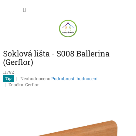
Přejít
NÁKU
na
obsah
KOŠÍK
Soklová lišta - S008 Ballerina
(Gerflor)
11792
Průměrné
Neohodnoceno
Podrobnosti hodnocení
Tip
hodnocení
Značka:
Gerflor
produktu
je
0,0
z
5
hvězdiček.