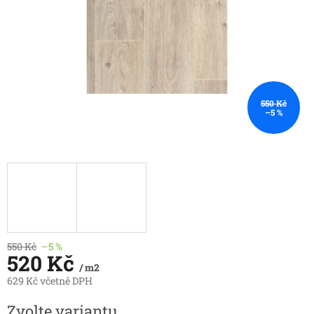
550 Kč
–5 %
550 Kč
–5 %
520 Kč
/ m2
629 Kč včetně DPH
Měrná
Zvolte variantu
cena: