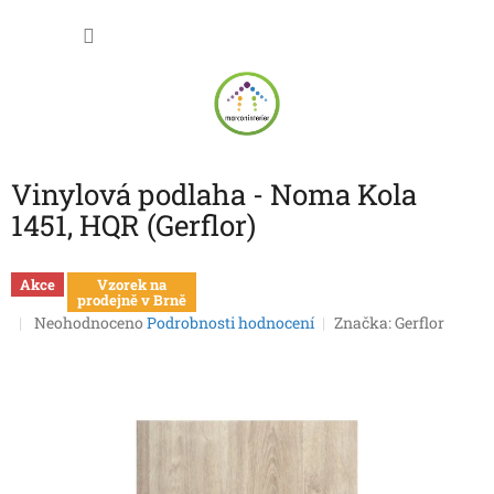
Přejít
NÁKU
na
obsah
KOŠÍK
Vinylová podlaha - Noma Kola
1451, HQR (Gerflor)
Akce
Vzorek na
prodejně v Brně
Průměrné
Neohodnoceno
Podrobnosti hodnocení
Značka:
Gerflor
hodnocení
produktu
je
0,0
z
5
hvězdiček.