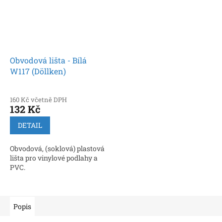
Obvodová lišta - Bílá
W117 (Döllken)
160 Kč včetně DPH
132 Kč
DETAIL
Obvodová, (soklová) plastová
lišta pro vinylové podlahy a
PVC.
Popis