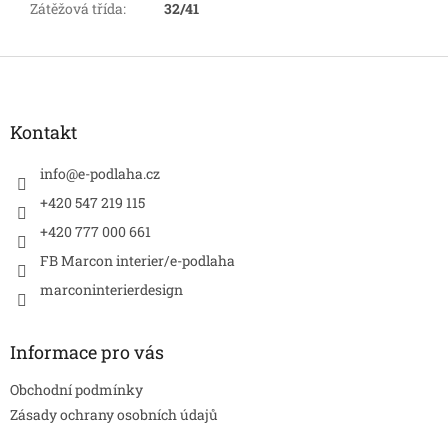
Zátěžová třída
:
32/41
Z
á
p
a
Kontakt
t
í
info
@
e-podlaha.cz
+420 547 219 115
+420 777 000 661
FB Marcon interier/e-podlaha
marconinterierdesign
Informace pro vás
Obchodní podmínky
Zásady ochrany osobních údajů