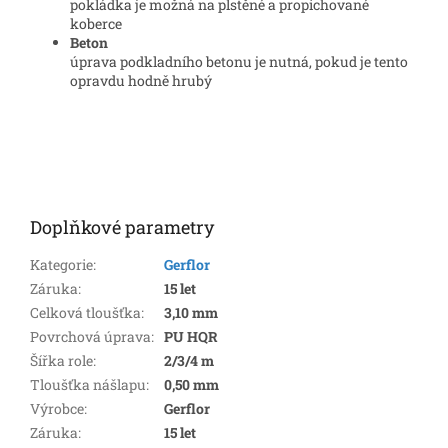
pokládka je možná na plstěné a propichované
koberce
Beton
úprava podkladního betonu je nutná, pokud je tento
opravdu hodně hrubý
Doplňkové parametry
Kategorie
:
Gerflor
Záruka
:
15 let
Celková tloušťka
:
3,10 mm
Povrchová úprava
:
PU HQR
Šířka role
:
2/3/4 m
Tloušťka nášlapu
:
0,50 mm
Výrobce
:
Gerflor
Záruka
:
15 let