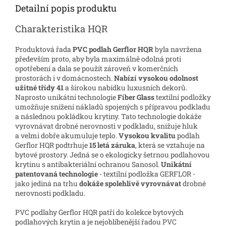
Detailní popis produktu
Charakteristika HQR
Produktová řada
PVC podlah Gerflor HQR
byla navržena
především proto, aby byla maximálně odolná proti
opotřebení a dala se použít zároveň v komerčních
prostorách i v domácnostech.
Nabízí vysokou odolnost
užitné třídy 41
a širokou nabídku luxusních dekorů.
Naprosto unikátní technologie
Fiber Glass
textilní podložky
umožňuje snížení nákladů spojených s přípravou podkladu
a následnou pokládkou krytiny. Tato technologie dokáže
vyrovnávat drobné nerovnosti v podkladu, snižuje hluk
a velmi dobře akumuluje teplo.
Vysokou kvalitu
podlah
Gerflor HQR podtrhuje
15 letá záruka
, která se vztahuje na
bytové prostory. Jedná se o ekologicky šetrnou podlahovou
krytinu s antibakteriální ochranou Sanosol.
Unikátní
patentovaná technologie
- textilní podložka GERFLOR -
jako jediná na trhu
dokáže spolehlivě vyrovnávat
drobné
nerovnosti podkladu.
PVC podlahy Gerflor HQR patří do kolekce bytových
podlahových krytin a je nejoblíbenější řadou PVC