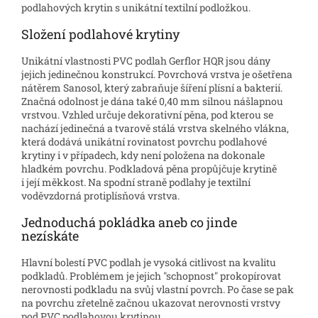
podlahových krytin s unikátní textilní podložkou.
Složení podlahové krytiny
Unikátní vlastnosti PVC podlah Gerflor HQR jsou dány
jejich jedinečnou konstrukcí. Povrchová vrstva je ošetřena
nátěrem Sanosol, který zabraňuje šíření plísní a bakterií.
Značná odolnost je dána také 0,40 mm silnou nášlapnou
vrstvou. Vzhled určuje dekorativní pěna, pod kterou se
nachází jedinečná a tvarově stálá vrstva skelného vlákna,
která dodává unikátní rovinatost povrchu podlahové
krytiny i v případech, kdy není položena na dokonale
hladkém povrchu. Podkladová pěna propůjčuje krytině
i její měkkost. Na spodní straně podlahy je textilní
voděvzdorná protiplísňová vrstva.
Jednoduchá pokládka aneb co jinde
nezískáte
Hlavní bolestí PVC podlah je vysoká citlivost na kvalitu
podkladů. Problémem je jejich "schopnost" prokopírovat
nerovnosti podkladu na svůj vlastní povrch. Po čase se pak
na povrchu zřetelně začnou ukazovat nerovnosti vrstvy
pod PVC podlahovou krytinou.