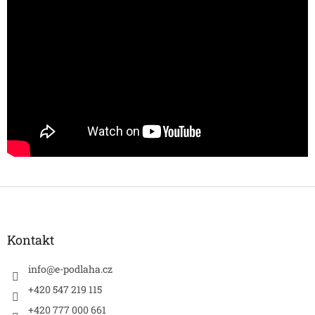
Z
á
p
a
Kontakt
t
í
info
@
e-podlaha.cz
+420 547 219 115
+420 777 000 661