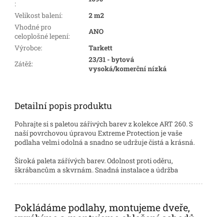
:
Velikost balení
:
2 m2
Vhodné pro
ANO
celoplošné lepení
:
Výrobce
:
Tarkett
23/31 - bytová
Zátěž
:
vysoká/komerční nízká
Detailní popis produktu
Pohrajte si s paletou zářivých barev z kolekce ART 260. S
naší povrchovou úpravou Extreme Protection je vaše
podlaha velmi odolná a snadno se udržuje čistá a krásná.
Široká paleta zářívých barev. Odolnost proti oděru,
škrábancům a skvrnám. Snadná instalace a údržba
Pokládáme podlahy, montujeme dveře,