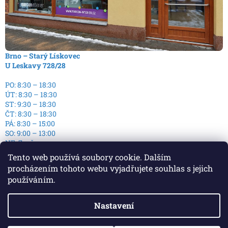
Brno – Starý Lískovec
U Leskavy 728/28
PO: 8:30 – 18:30
ÚT: 8:30 – 18:30
ST: 9:30 – 18:30
ČT: 8:30 – 18:30
PÁ: 8:30 – 15:00
SO: 9:00 – 13:00
NE: Zavřeno
Tento web používá soubory cookie. Dalším
procházením tohoto webu vyjadřujete souhlas s jejich
používáním.
Nastavení
Vytvořil Shoptet