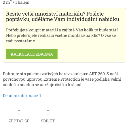
2
2
m
/
1
balení
Řešíte větší množství materiálu? Pošlete
poptávku, uděláme Vám individuální nabídku
Potřebujete koupit materiál a zajímá Vás kolik to bude stát?
Nebo preferujete realizaci včetně montáže na klíč? O vše se
rádi postaráme.
KALKULACE ZDARMA
Pohrajte si s paletou zářivých barev z kolekce ART 260. S naší
povrchovou úpravou Extreme Protection je vaše podlaha velmi
odolná a snadno se udržuje čistá a krásná.
Detailní informace
ZEPTAT SE
SDÍLET