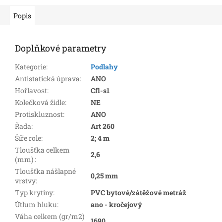
Popis
Doplňkové parametry
Kategorie
:
Podlahy
Antistatická úprava
:
ANO
Hořlavost
:
Cfl-s1
Kolečková židle
:
NE
Protiskluznost
:
ANO
Řada
:
Art 260
Šíře role
:
2; 4 m
Tloušťka celkem
2,6
(mm)
:
Tloušťka nášlapné
0,25 mm
vrstvy
:
Typ krytiny
:
PVC bytové/zátěžové metráž
Útlum hluku
:
ano - kročejový
Váha celkem (gr/m2)
1690