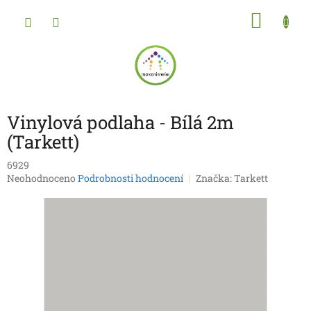
Přejít
NÁKU
na
obsah
KOŠÍK
Vinylová podlaha - Bílá 2m
(Tarkett)
6929
Průměrné
Neohodnoceno
Podrobnosti hodnocení
Značka:
Tarkett
hodnocení
produktu
je
0,0
z
5
hvězdiček.