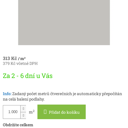
313 Kč
/ m²
379 Kč včetně DPH
Měrná
Za 2 - 6 dní u Vás
cena:
Info:
Zadaný počet metrů čtverečních je automaticky přepočítán
na celá balení podlahy.
2
m
Přidat do košíku
Obdržíte celkem