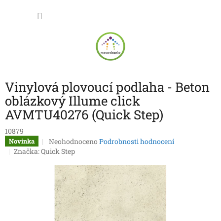
Přejít
NÁKU
na
obsah
KOŠÍK
Vinylová plovoucí podlaha - Beton
oblázkový Illume click
AVMTU40276 (Quick Step)
10879
Průměrné
Neohodnoceno
Podrobnosti hodnocení
Novinka
hodnocení
Značka:
Quick Step
produktu
je
0,0
z
5
hvězdiček.