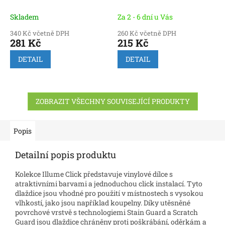
Skladem
Za 2 - 6 dní u Vás
340 Kč včetně DPH
260 Kč včetně DPH
281 Kč
215 Kč
DETAIL
DETAIL
ZOBRAZIT VŠECHNY SOUVISEJÍCÍ PRODUKTY
Popis
Detailní popis produktu
Kolekce Illume Click představuje vinylové dílce s
atraktivními barvami a jednoduchou click instalací. Tyto
dlaždice jsou vhodné pro použití v místnostech s vysokou
vlhkostí, jako jsou například koupelny. Díky utěsněné
povrchové vrstvě s technologiemi Stain Guard a Scratch
Guard jsou dlaždice chráněny proti poškrábání, oděrkám a