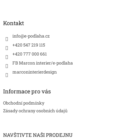
Z
á
p
a
Kontakt
t
í
info
@
e-podlaha.cz
+420 547 219 115
+420 777 000 661
FB Marcon interier/e-podlaha
marconinterierdesign
Informace pro vás
Obchodní podmínky
Zásady ochrany osobních údajů
NAVŠTIVTE NAŠI PRODEJNU