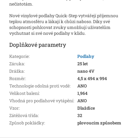
nečistotám.
Nové vinylové podlahy Quick-Step vytvářejí příjemnou
teplou atmosféru a lákají k chůzi naboso. Díky své
schopnosti pohlcovat zvuky umožňují uživatelům
vychutnat si své nové podlahy v klidu.
Doplňkové parametry
Kategorie
:
Podlahy
Záruka
:
25 let
Drážka
:
nano 4V
Rozměr
:
4,5 x 494 x 994
Technologie odolná proti vodě
:
ANO
Velikost balení
:
1,964
Vhodná pro podlahové vytápění
:
ANO
Vzor
:
Dlaždice
Zátěžová třída
:
32
Způsob pokládky
:
plovoucím způsobem