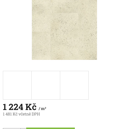
1 224 Kč
/ m²
1 481 Kč včetně DPH
Měrná
cena: