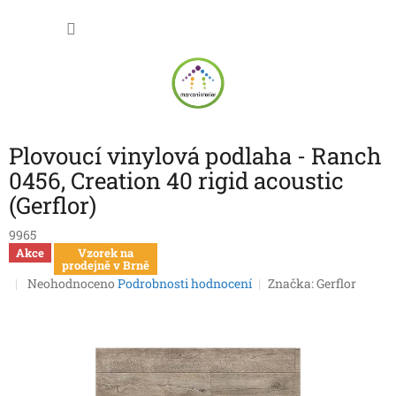
Přejít
NÁKU
na
obsah
KOŠÍK
Plovoucí vinylová podlaha - Ranch
0456, Creation 40 rigid acoustic
(Gerflor)
9965
Akce
Vzorek na
prodejně v Brně
Průměrné
Neohodnoceno
Podrobnosti hodnocení
Značka:
Gerflor
hodnocení
produktu
je
0,0
z
5