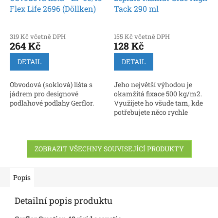
Flex Life 2696 (Döllken)
Tack 290 ml
319 Kč včetně DPH
155 Kč včetně DPH
264 Kč
128 Kč
DETAIL
DETAIL
Obvodová (soklová) lišta s
Jeho největší výhodou je
jádrem pro designové
okamžitá fixace 500 kg/m2.
podlahové podlahy Gerflor.
Využijete ho všude tam, kde
potřebujete něco rychle
přilepit a nemůžete předmět z
jakýchkoliv důvodů zatížit,
než lepidlo...
ZOBRAZIT VŠECHNY SOUVISEJÍCÍ PRODUKTY
Popis
Detailní popis produktu