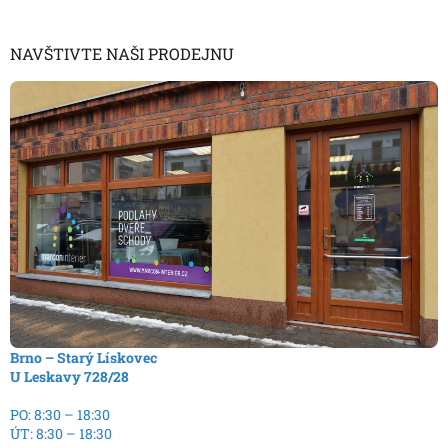
NAVŠTIVTE NAŠI PRODEJNU
Brno – Starý Lískovec
U Leskavy 728/28
PO: 8:30 – 18:30
ÚT: 8:30 – 18:30