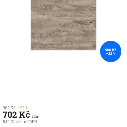
hvězdiček.
900 Kč
–22 %
900 Kč
–22 %
702 Kč
/ m²
849 Kč včetně DPH