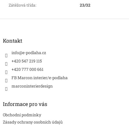
Zátěžová třída
:
23/32
Z
á
p
a
Kontakt
t
í
info
@
e-podlaha.cz
+420 547 219 115
+420 777 000 661
FB Marcon interier/e-podlaha
marconinterierdesign
Informace pro vás
Obchodní podmínky
Zásady ochrany osobních údajů