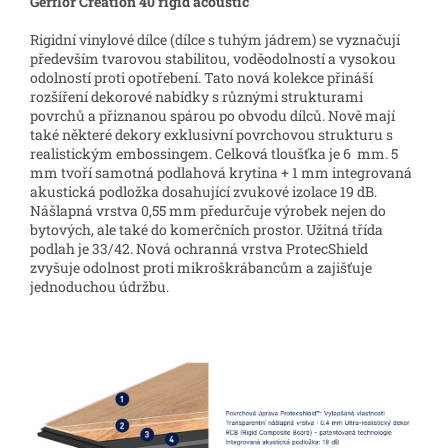
Gerflor Creation 40 rigid acoustic
Rigidní vinylové dílce (dílce s tuhým jádrem) se vyznačují
především tvarovou stabilitou, voděodolností a vysokou
odolností proti opotřebení. Tato nová kolekce přináší
rozšíření dekorové nabídky s různými strukturami
povrchů a přiznanou spárou po obvodu dílců. Nově mají
také některé dekory exklusivní povrchovou strukturu s
realistickým embossingem. Celková tloušťka je 6 mm. 5
mm tvoří samotná podlahová krytina + 1 mm integrovaná
akustická podložka dosahující zvukové izolace 19 dB.
Nášlapná vrstva 0,55 mm předurčuje výrobek nejen do
bytových, ale také do komerčních prostor. Užitná třída
podlah je 33/42. Nová ochranná vrstva ProtecShield
zvyšuje odolnost proti mikroškrábancům a zajišťuje
jednoduchou údržbu.