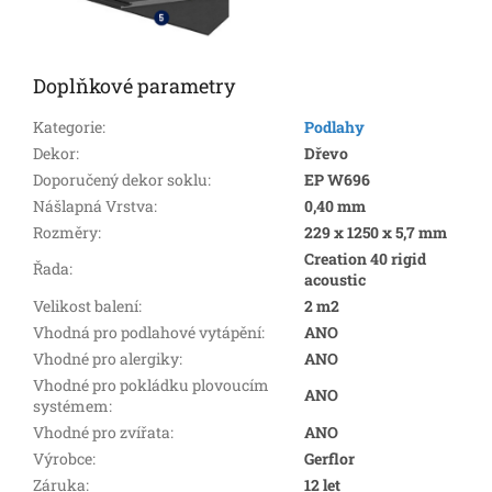
Doplňkové parametry
Kategorie
:
Podlahy
Dekor
:
Dřevo
Doporučený dekor soklu
:
EP W696
Nášlapná Vrstva
:
0,40 mm
Rozměry
:
229 x 1250 x 5,7 mm
Creation 40 rigid
Řada
:
acoustic
Velikost balení
:
2 m2
Vhodná pro podlahové vytápění
:
ANO
Vhodné pro alergiky
:
ANO
Vhodné pro pokládku plovoucím
ANO
systémem
:
Vhodné pro zvířata
:
ANO
Výrobce
:
Gerflor
Záruka
:
12 let