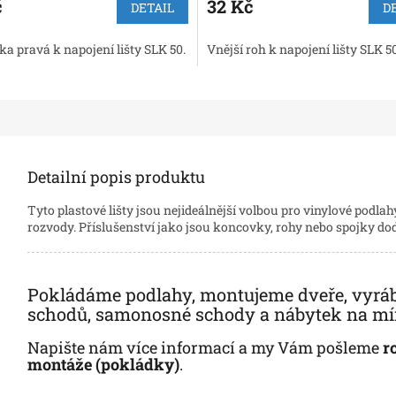
č
32 Kč
DETAIL
D
a pravá k napojení lišty SLK 50.
Vnější roh k napojení lišty SLK 50
Detailní popis produktu
Tyto plastové lišty jsou nejideálnější volbou pro vinylové podla
rozvody. Příslušenství jako jsou koncovky, rohy nebo spojky d
Pokládáme podlahy, montujeme dveře, vyrá
schodů, samonosné schody a nábytek na míru
Napište nám více informací a my Vám pošleme
r
montáže (pokládky)
.