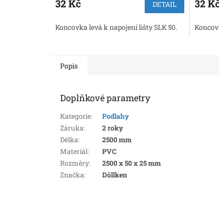
32 Kč
32 K
DETAIL
Koncovka levá k napojení lišty SLK 50.
Koncovk
Popis
Doplňkové parametry
Kategorie
:
Podlahy
Záruka
:
2 roky
Délka
:
2500 mm
Materiál
:
PVC
Rozměry
:
2500 x 50 x 25 mm
Značka
:
Döllken