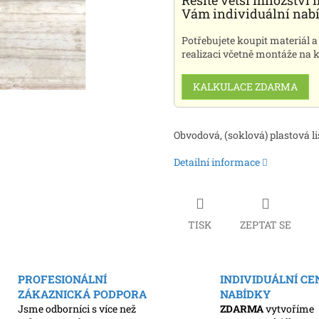
Řešíte větší množství 
Vám individuální nab
Potřebujete koupit materiál a
realizaci včetně montáže na k
KALKULACE ZDARMA
Obvodová, (soklová) plastová li
Detailní informace
TISK
ZEPTAT SE
PROFESIONÁLNÍ
INDIVIDUÁLNÍ C
ZÁKAZNICKÁ PODPORA
NABÍDKY
Jsme odborníci s více než
ZDARMA
vytvoříme