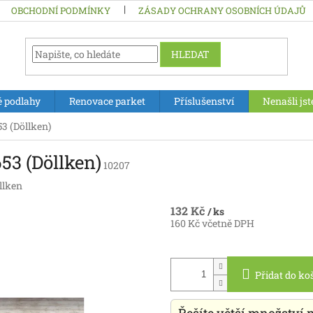
OBCHODNÍ PODMÍNKY
ZÁSADY OCHRANY OSOBNÍCH ÚDAJŮ
HLEDAT
é podlahy
Renovace parket
Příslušenství
Nenašli jst
3 (Döllken)
53 (Döllken)
10207
llken
132 Kč
/ ks
160 Kč včetně DPH
Měrná
cena:
Přidat do ko