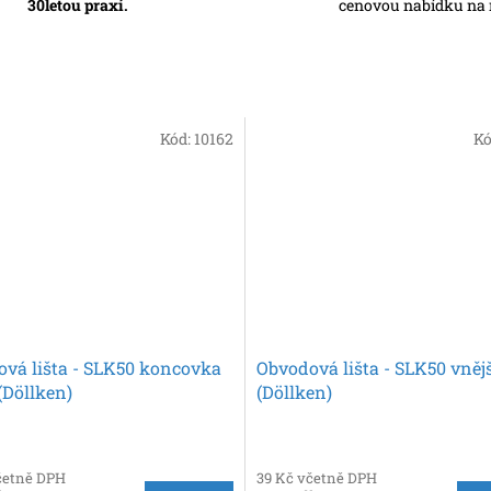
30letou praxí.
cenovou nabídku na 
Kód:
10162
Kó
vá lišta - SLK50 koncovka
Obvodová lišta - SLK50 vnějš
(Döllken)
(Döllken)
četně DPH
39 Kč včetně DPH