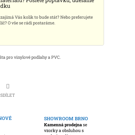
materiálu? Pošlete poptávku, uděláme
ídku
 zajímá Vás kolik to bude stát? Nebo preferujete
líč? O vše se rádi postaráme.
šta pro vinylové podlahy a PVC.
SDÍLET
ENOVÉ
SHOWROOM BRNO
Kamenná prodejna
se
vzorky a obsluhou s