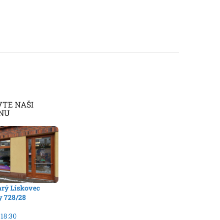
VTE NAŠI
NU
arý Lískovec
y 728/28
 18:30