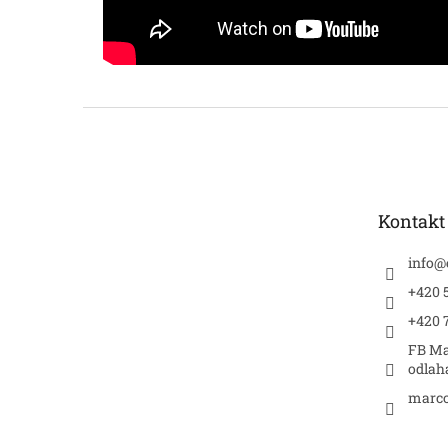
Z
á
p
a
t
Kontakt
í
info
@
+420 5
+420 
FB Ma
odlah
marco