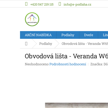
Přejít
+420 547 219 115
info@e-podlaha.cz
na
obsah
AKČNÍ NABÍDKA
Podlahy
Dveře
Lit
Domů
Podlahy
Obvodová lišta - Veranda W65
Obvodová lišta - Veranda W6
Průměrné
Neohodnoceno
Podrobnosti hodnocení
Značka:
Dö
hodnocení
produktu
je
0,0
z
5
hvězdiček.