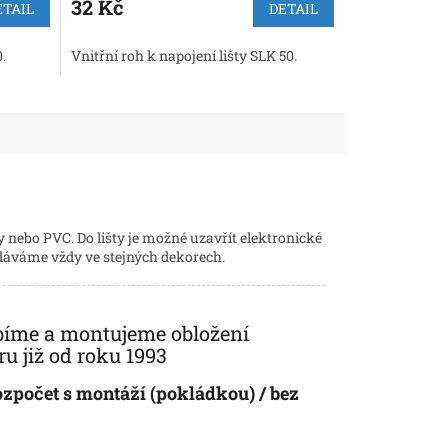
32 Kč
ETAIL
DETAIL
.
Vnitřní roh k napojení lišty SLK 50.
hy nebo PVC. Do lišty je možné uzavřít elektronické
odáváme vždy ve stejných dekorech.
bíme a montujeme obložení
 již od roku 1993
ozpočet s montáží (pokládkou) / bez