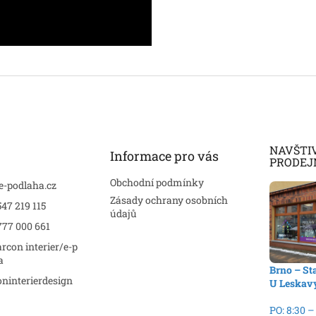
NAVŠTI
Informace pro vás
PRODEJ
Obchodní podmínky
e-podlaha.cz
Zásady ochrany osobních
47 219 115
údajů
777 000 661
rcon interier/e-p
a
Brno – St
ninterierdesign
U Leskav
PO: 8:30 –