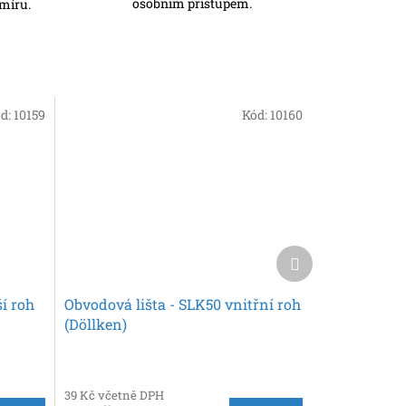
osobním přístupem.
míru.
d:
10159
Kód:
10160
Další
produkt
í roh
Obvodová lišta - SLK50 vnitřní roh
(Döllken)
39 Kč včetně DPH