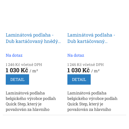
Laminátová podlaha -
Laminátová podlaha -
Dub kartáčovaný hnědý
Dub kartáčovaný
SIG4766 (Quick Step)
přírodní SIG4763 (Quick
Step)
Na dotaz
Na dotaz
1 246 Kč včetně DPH
1 246 Kč včetně DPH
1 030 Kč
1 030 Kč
/ m²
/ m²
DETAIL
DETAIL
Laminátová podlaha
Laminátová podlaha
belgického výrobce podlah
belgického výrobce podlah
Quick Step, který je
Quick Step, který je
považován za hlavního
považován za hlavního
inovátora a prvního výrobce,
inovátora a prvního výrobce,
který nabídl zámkové
který nabídl zámkové
spoje. Rozměr: 9 x 212 x 1380...
spoje. Rozměr: 9 x 212 x 1380...