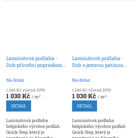
inovátora a prvního výrobce,
inovátora a prvního výrobce,
který nabídl zámkové
který nabídl zámkové
spoje. Rozměr: 9 x 212 x 1380...
spoje. Rozměr: 9 x 212 x 1380...
Laminátová podlaha -
Laminátová podlaha -
Dub přírodní popraskaný
Dub s jemnou patinou
SIG4767 (Quick Step)
SIG4748 (Quick Step)
Na dotaz
Na dotaz
1 246 Kč včetně DPH
1 246 Kč včetně DPH
1 030 Kč
1 030 Kč
/ m²
/ m²
DETAIL
DETAIL
Laminátová podlaha
Laminátová podlaha
belgického výrobce podlah
belgického výrobce podlah
Quick Step, který je
Quick Step, který je
považován za hlavního
považován za hlavního