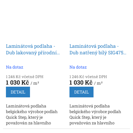
spoje. Rozměr: 9 x 212 x 1380...
spoje. Rozměr: 9 x 212 x 1380...
Laminátová podlaha -
Laminátová podlaha -
Dub lakovaný přírodní
Dub natřený bílý SIG4753
SIG4749 (Quick Step)
(Quick Step)
Na dotaz
Na dotaz
1 246 Kč včetně DPH
1 246 Kč včetně DPH
1 030 Kč
1 030 Kč
/ m²
/ m²
DETAIL
DETAIL
Laminátová podlaha
Laminátová podlaha
belgického výrobce podlah
belgického výrobce podlah
Quick Step, který je
Quick Step, který je
považován za hlavního
považován za hlavního
inovátora a prvního výrobce,
inovátora a prvního výrobce,