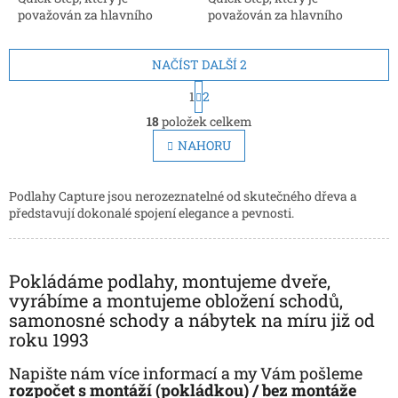
považován za hlavního
považován za hlavního
inovátora a prvního výrobce,
inovátora a prvního výrobce,
který nabídl zámkové
který nabídl zámkové
NAČÍST DALŠÍ 2
spoje. Rozměr: 9 x 212 x 1380...
spoje. Rozměr: 9 x 212 x 1380...
S
1
2
t
O
r
18
položek celkem
v
á
l
NAHORU
n
á
k
d
o
v
a
Podlahy Capture jsou nerozeznatelné od skutečného dřeva a
á
c
představují dokonalé spojení elegance a pevnosti.
n
í
í
p
r
Pokládáme podlahy, montujeme dveře,
v
k
vyrábíme a montujeme obložení schodů,
y
samonosné schody a nábytek na míru již od
v
roku 1993
ý
p
Napište nám více informací a my Vám pošleme
i
rozpočet s montáží (pokládkou) / bez montáže