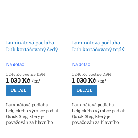
Laminátová podlaha -
Laminátová podlaha -
Dub kartáčovaný šedý
Dub kartáčovaný teplý
SIG4765 (Quick Step)
přírodní SIG4762 (Quick
Step)
Na dotaz
Na dotaz
1 246 Kč včetně DPH
1 246 Kč včetně DPH
1 030 Kč
1 030 Kč
/ m²
/ m²
DETAIL
DETAIL
Laminátová podlaha
Laminátová podlaha
belgického výrobce podlah
belgického výrobce podlah
Quick Step, který je
Quick Step, který je
považován za hlavního
považován za hlavního
inovátora a prvního výrobce,
inovátora a prvního výrobce,
který nabídl zámkové
který nabídl zámkové