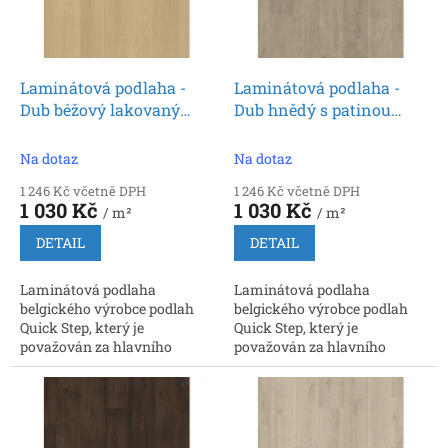
k
p
t
r
ů
o
d
Laminátová podlaha -
Laminátová podlaha -
u
Dub béžový lakovaný
Dub hnědý s patinou
k
SIG4750 (Quick Step)
SIG4751 (Quick Step)
t
Na dotaz
Na dotaz
ů
1 246 Kč včetně DPH
1 246 Kč včetně DPH
1 030 Kč
1 030 Kč
/ m²
/ m²
DETAIL
DETAIL
Laminátová podlaha
Laminátová podlaha
belgického výrobce podlah
belgického výrobce podlah
Quick Step, který je
Quick Step, který je
považován za hlavního
považován za hlavního
inovátora a prvního výrobce,
inovátora a prvního výrobce,
který nabídl zámkové
který nabídl zámkové
spoje. Rozměr: 9 x 212 x 1380...
spoje. Rozměr: 9 x 212 x 1380...