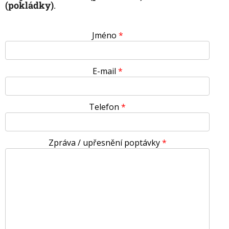
s
(pokládky)
.
u