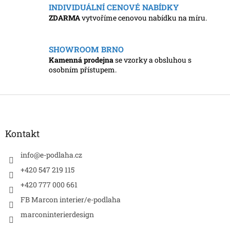
INDIVIDUÁLNÍ CENOVÉ NABÍDKY
ZDARMA
vytvoříme cenovou nabídku na míru.
SHOWROOM BRNO
Kamenná prodejna
se vzorky a obsluhou s
osobním přístupem.
Z
á
p
a
Kontakt
t
í
info
@
e-podlaha.cz
+420 547 219 115
+420 777 000 661
FB Marcon interier/e-podlaha
marconinterierdesign