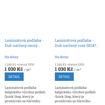
který nabídl zámkové
který nabídl zámkové
spoje. Rozměr: 9 x 212 x 1380...
spoje. Rozměr: 9 x 212 x 1380...
Laminátová podlaha -
Laminátová podlaha -
Dub natřený černý
Dub natřený rosé SIG4754
SIG4755 (Quick Step)
(Quick Step)
Na dotaz
Na dotaz
1 246 Kč včetně DPH
1 246 Kč včetně DPH
1 030 Kč
1 030 Kč
/ m²
/ m²
DETAIL
DETAIL
Laminátová podlaha
Laminátová podlaha
belgického výrobce podlah
belgického výrobce podlah
Quick Step, který je
Quick Step, který je
považován za hlavního
považován za hlavního