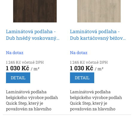
Laminátová podlaha -
Laminátová podlaha -
Dub hnědý voskovaný
Dub kartáčovaný béžový
SIG4756 (Quick Step)
SIG4764 (Quick Step)
Na dotaz
Na dotaz
1 246 Kč včetně DPH
1 246 Kč včetně DPH
1 030 Kč
1 030 Kč
/ m²
/ m²
DETAIL
DETAIL
Laminátová podlaha
Laminátová podlaha
belgického výrobce podlah
belgického výrobce podlah
Quick Step, který je
Quick Step, který je
považován za hlavního
považován za hlavního
inovátora a prvního výrobce,
inovátora a prvního výrobce,
který nabídl zámkové
který nabídl zámkové
spoje. Rozměr: 9 x 212 x 1380...
spoje. Rozměr: 9 x 212 x 1380...