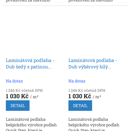
inovátora a prvního výrobce,
inovátora a prvního výrobce,
který nabídl zámkové
který nabídl zámkové
spoje. Rozměr: 9 x 212 x 1380...
spoje. Rozměr: 9 x 212 x 1380...
Laminátová podlaha -
Laminátová podlaha -
Dub šedý s patinou
Dub výběrový bílý
SIG4752 (Quick Step)
SIG4757 (Quick Step)
Na dotaz
Na dotaz
1 246 Kč včetně DPH
1 246 Kč včetně DPH
1 030 Kč
1 030 Kč
/ m²
/ m²
DETAIL
DETAIL
Laminátová podlaha
Laminátová podlaha
belgického výrobce podlah
belgického výrobce podlah
Quick Step, který je
Quick Step, který je