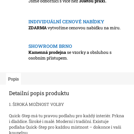
Jsme odborníci s více než
30letou praxí.
INDIVIDUÁLNÍ CENOVÉ NABÍDKY
ZDARMA
vytvoříme cenovou nabídku na míru.
SHOWROOM BRNO
Kamenná prodejna
se vzorky a obsluhou s
osobním přístupem.
Popis
Detailní popis produktu
1. ŠIROKÁ MOŽNOST VOLBY
Quick-Step má tu pravou podlahu pro každý interiér. Prkna
i dlaždice. Široké i malé. Moderní i tradiční. Existuje
podlaha Quick-Step pro každou místnost – dokonce i vaši
koupelnu.