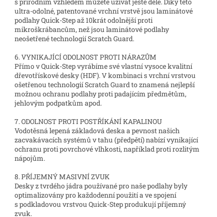
s přírodním vzhledem můžete užívat ještě déle. Díky této
ultra-odolné, patentované vrchní vrstvě jsou laminátové
podlahy Quick-Step až 10krát odolnější proti
mikroškrábancům, než jsou laminátové podlahy
neošetřené technologií Scratch Guard.
6. VYNIKAJÍCÍ ODOLNOST PROTI NÁRAZŮM
Přímo v Quick-Step vyrábíme své vlastní vysoce kvalitní
dřevotřískové desky (HDF). V kombinaci s vrchní vrstvou
ošetřenou technologií Scratch Guard to znamená nejlepší
možnou ochranu podlahy proti padajícím předmětům,
jehlovým podpatkům apod.
7. ODOLNOST PROTI POSTŘÍKÁNÍ KAPALINOU
Vodotěsná lepená základová deska a pevnost našich
zacvakávacích systémů v tahu (předpětí) nabízí vynikající
ochranu proti povrchové vlhkosti, například proti rozlitým
nápojům.
8. PŘÍJEMNÝ MASIVNÍ ZVUK
Desky z tvrdého jádra používané pro naše podlahy byly
optimalizovány pro každodenní použití a ve spojení
s podkladovou vrstvou Quick-Step produkují příjemný
zvuk.