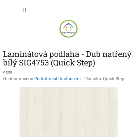
Přejít
NÁKU
na
obsah
KOŠÍK
Laminátová podlaha - Dub natřený
bílý SIG4753 (Quick Step)
9558
Průměrné
Neohodnoceno
Podrobnosti hodnocení
Značka:
Quick Step
hodnocení
produktu
je
0,0
z
5
hvězdiček.