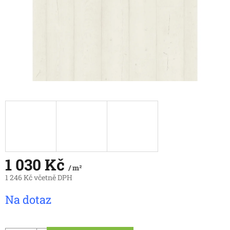
1 030 Kč
/ m²
1 246 Kč včetně DPH
Měrná
Na dotaz
cena: