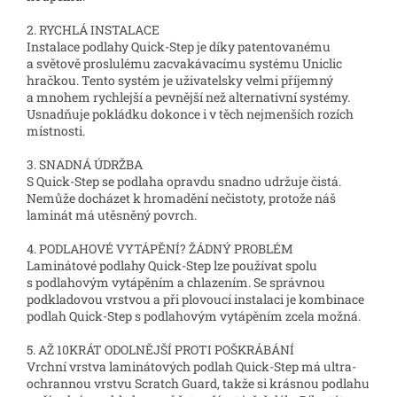
2. RYCHLÁ INSTALACE
Instalace podlahy Quick-Step je díky patentovanému
a světově proslulému zacvakávacímu systému Uniclic
hračkou. Tento systém je uživatelsky velmi příjemný
a mnohem rychlejší a pevnější než alternativní systémy.
Usnadňuje pokládku dokonce i v těch nejmenších rozích
místnosti.
3. SNADNÁ ÚDRŽBA
S Quick-Step se podlaha opravdu snadno udržuje čistá.
Nemůže docházet k hromadění nečistoty, protože náš
laminát má utěsněný povrch.
4. PODLAHOVÉ VYTÁPĚNÍ? ŽÁDNÝ PROBLÉM
Laminátové podlahy Quick-Step lze používat spolu
s podlahovým vytápěním a chlazením. Se správnou
podkladovou vrstvou a při plovoucí instalaci je kombinace
podlah Quick-Step s podlahovým vytápěním zcela možná.
5. AŽ 10KRÁT ODOLNĚJŠÍ PROTI POŠKRÁBÁNÍ
Vrchní vrstva laminátových podlah Quick-Step má ultra-
ochrannou vrstvu Scratch Guard, takže si krásnou podlahu