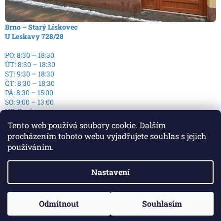
Brno – Starý Lískovec
U Leskavy 728/28
PO: 8:30 – 18:30
ÚT: 8:30 – 18:30
ST: 9:30 – 18:30
ČT: 8:30 – 18:30
PÁ: 8:30 – 15:00
SO: 9:00 – 13:00
NE: Zavřeno
Tento web používá soubory cookie. Dalším
procházením tohoto webu vyjadřujete souhlas s jejich
používáním.
Nastavení
Vytvořil Shoptet
Copyright 2026
E-Podlaha - E-shop s podlahami
. Všechna
Odmítnout
Souhlasím
práva vyhrazena.