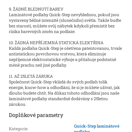
9. ŽÁDNÉ BLEDNUTÍ BAREV
Laminátové podlahy Quick-Step nevyblednou, pokud jsou
vystaveny běžné intenzitě (slunečního) světla. Takže buďte
bez starostí, můžete svůj nábytek kdykoli přemístit bez
rizika barevných změn na podlaze.
10. ŽÁDNÁ NEPŘÍJEMNÁ STATICKÁ ELEKTŘINA
Každá podlaha Quick-Step je ošetřena patentovanou, trvale
antistatickou povrchovou vrstvou, která eliminuje
nepříjemné elektrostatické výboje a přitahuje podstatně
méně prachu než jiné podlahy.
11. AŽ 25LETÁ ZÁRUKA
Společnost Quick-Step vkládá do svých podlah tolik
energie, know-how a odhodlání, že si je můžete užívat, jak
dlouho budete chtít. Na důkaz tohoto odhodlání jsou naše
laminátové podlahy standardně dodávány s 25letou
zárukou.
Doplňkové parametry
Quick-Step laminátové
Kategorie
:
podlahy