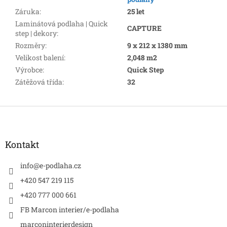
Záruka
:
25 let
Laminátová podlaha | Quick
CAPTURE
step | dekory
:
Rozměry
:
9 x 212 x 1380 mm
Velikost balení
:
2,048 m2
Výrobce
:
Quick Step
Zátěžová třída
:
32
Z
á
p
a
Kontakt
t
í
info
@
e-podlaha.cz
+420 547 219 115
+420 777 000 661
FB Marcon interier/e-podlaha
marconinterierdesign