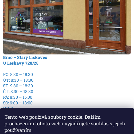
Brno – Starý Lískovec
U Leskavy 728/28
PO: 8:30 – 18:30
ÚT: 8:30 – 18:30
ST: 9:30 – 18:30
ČT: 8:30 – 18:30
PÁ: 8:30 – 15:00
SO: 9:00 – 13:00
NE: Zavřeno
Tento web používá soubory cookie. Dalším
procházením tohoto webu vyjadřujete souhlas s jejich
používáním.