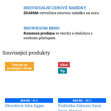
INDIVIDUÁLNÍ CENOVÉ NABÍDKY
ZDARMA
vytvoříme cenovou nabídku na míru.
SHOWROOM BRNO
Kamenná prodejna
se vzorky a obsluhou s
osobním přístupem.
Související produkty
Vzorek na
Akce
prodejně v Brně
Tip
264 Kč
–6 %
843 Kč
–10 %
Obvodová lišta Egger
Podložka Silenzio Easy
2mm (Egger)