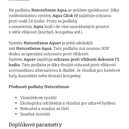
Na podlahu
NatureSense Aqua
se můžete spolehnout. Díky
voděodolnému systém
Aqua Click it!
zajišťuje ochranu
proti vodě 24 hodin. Proto se podlahy
s označením
Aqua
hodí i do více namáhaných prostor
s větší vlhkostí (kuchyň, koupelna atd.).
Systém
NatureSense Aqua+
je ještě odolnější
než
NatureSense Aqua
. Tato podlaha má nosnou HDF
desku se speciální ochranou proti vlhkosti.
Systém
Aqua+
zajišťuje
ochranu proti vlhkosti dokonce 72
hodin
. Tato podlaha je díky dvojité ochraně proti vlhkosti
srovnatelnou alternativou k dlažbě. Je vhodná pro hotelové
haly, kanceláře nebo domácí koupelny.
Přednosti podlahy NatureSense:
Víceúčelové využití
Ekologicky udržitelná a vhodná pro zdravé bydlení
Robustní a snadno se čistí
Snadná montáž
Doplňkové parametry