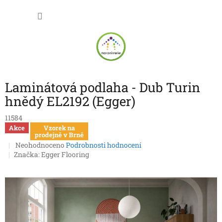
Přejít
NÁKU
na
obsah
KOŠÍK
Laminátová podlaha - Dub Turin
hnědý EL2192 (Egger)
11584
Akce
Vzorek na
prodejně v Brně
Průměrné
Neohodnoceno
Podrobnosti hodnocení
hodnocení
Značka:
Egger Flooring
produktu
je
0,0
z
5
hvězdiček.