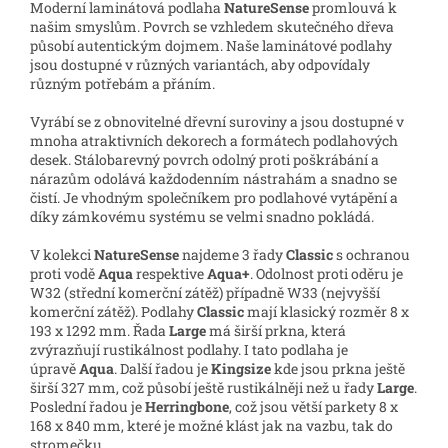
Moderní laminátová podlaha
NatureSense
promlouvá k
našim smyslům. Povrch se vzhledem skutečného dřeva
působí autentickým dojmem. Naše laminátové podlahy
jsou dostupné v různých variantách, aby odpovídaly
různým potřebám a přáním.
Vyrábí se z obnovitelné dřevní suroviny a jsou dostupné v
mnoha atraktivních dekorech a formátech podlahových
desek. Stálobarevný povrch odolný proti poškrábání a
nárazům odolává každodenním nástrahám a snadno se
čistí. Je vhodným společníkem pro podlahové vytápění a
díky zámkovému systému se velmi snadno pokládá.
V kolekci
NatureSense
najdeme 3 řady
Classic
s ochranou
proti vodě
Aqua
respektive
Aqua+
. Odolnost proti oděru je
W32 (střední komerční zátěž) případně W33 (nejvyšší
komerční zátěž). Podlahy
Classic
mají klasický rozměr 8 x
193 x 1292 mm. Řada
Large
má širší prkna, která
zvýrazňují rustikálnost podlahy. I tato podlaha je
úpravě
Aqua
. Další řadou je
Kingsize
kde jsou prkna ještě
širší 327 mm, což působí ještě rustikálněji než u řady
Large
.
Poslední řadou je
Herringbone
, což jsou větší parkety 8 x
168 x 840 mm, které je možné klást jak na vazbu, tak do
stromečku.