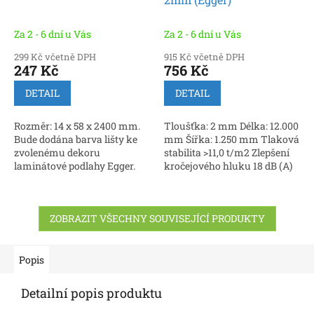
Za 2 - 6 dní u Vás
Za 2 - 6 dní u Vás
299 Kč včetně DPH
915 Kč včetně DPH
247 Kč
756 Kč
DETAIL
DETAIL
Rozměr: 14 x 58 x 2400 mm.
Tloušťka: 2 mm Délka: 12.000
Bude dodána barva lišty ke
mm Šířka: 1.250 mm Tlaková
zvolenému dekoru
stabilita >11,0 t/m2 Zlepšení
laminátové podlahy Egger.
kročejového hluku 18 dB (A)
Snížení kročejového hluku
25% Tepelný odpor 0,057...
ZOBRAZIT VŠECHNY SOUVISEJÍCÍ PRODUKTY
Popis
Detailní popis produktu