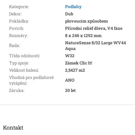
Kategorie
:
Podlahy
Dekor
:
Dub
Pokládka
:
plovoucím způsobem
Povrch
:
Přírodní reliéf dřeva, V4 fáze
Rozměry
:
8 x 246 x 1292 mm
NatureSense 8/32 Large WV44
Řada
:
Aqua
Třída odolnosti
:
W32
Typ spoje
:
Zámek Clic It!
Velikost balení
:
2,5427 m2
Vhodná pro podlahové
ANO
vytápění
:
Záruka
:
20 let
Z
á
p
a
Kontakt
t