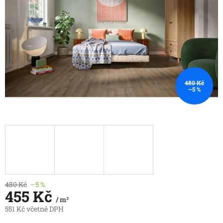
480 Kč
–5 %
480 Kč
–5 %
455 Kč
/ m²
551 Kč včetně DPH
Měrná