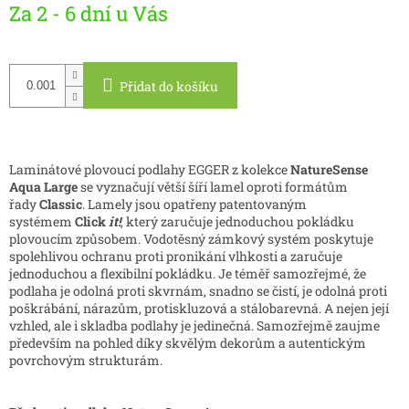
Za 2 - 6 dní u Vás
cena:
Přidat do košíku
Laminátové plovoucí podlahy EGGER z kolekce
NatureSense
Aqua Large
se vyznačují větší šíří lamel oproti formátům
řady
Classic
. Lamely jsou opatřeny patentovaným
systémem
Click
it!
, který zaručuje jednoduchou pokládku
plovoucím způsobem. Vodotěsný zámkový systém poskytuje
spolehlivou ochranu proti pronikání vlhkosti a zaručuje
jednoduchou a flexibilní pokládku. Je téměř samozřejmé, že
podlaha je odolná proti skvrnám, snadno se čistí, je odolná proti
poškrábání, nárazům, protiskluzová a stálobarevná. A nejen její
vzhled, ale i skladba podlahy je jedinečná. Samozřejmě zaujme
především na pohled díky skvělým dekorům a autentickým
povrchovým strukturám.