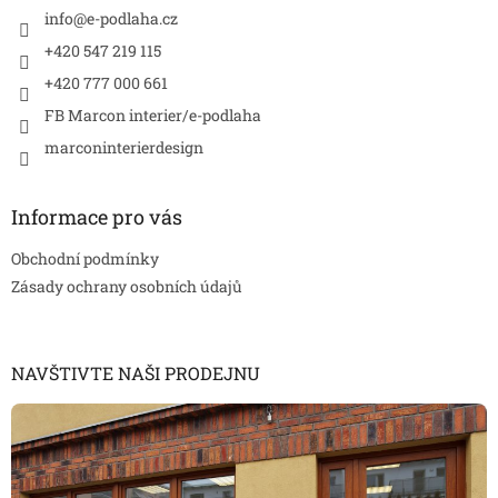
í
info
@
e-podlaha.cz
+420 547 219 115
+420 777 000 661
FB Marcon interier/e-podlaha
marconinterierdesign
Informace pro vás
Obchodní podmínky
Zásady ochrany osobních údajů
NAVŠTIVTE NAŠI PRODEJNU