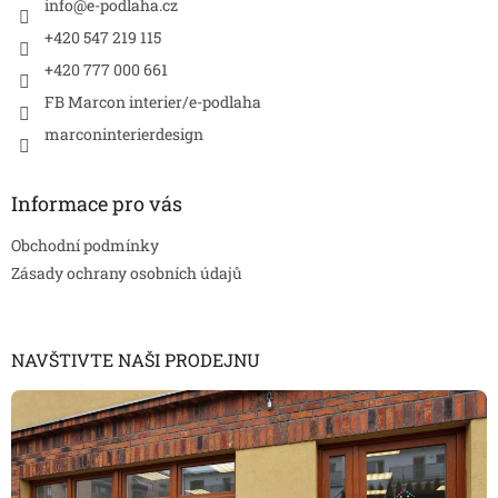
í
info
@
e-podlaha.cz
+420 547 219 115
+420 777 000 661
FB Marcon interier/e-podlaha
marconinterierdesign
Informace pro vás
Obchodní podmínky
Zásady ochrany osobních údajů
NAVŠTIVTE NAŠI PRODEJNU