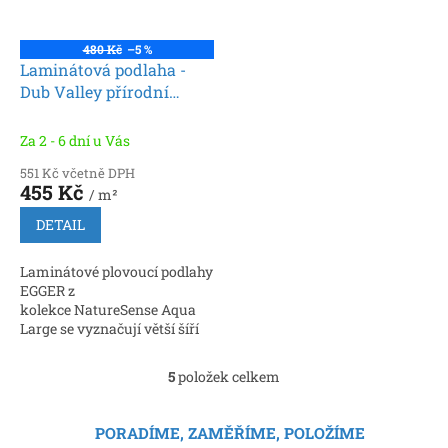
480 Kč
–5 %
Laminátová podlaha -
Dub Valley přírodní
EL2973 (Egger)
Za 2 - 6 dní u Vás
551 Kč včetně DPH
455 Kč
/ m²
DETAIL
Laminátové plovoucí podlahy
EGGER z
kolekce NatureSense Aqua
Large se vyznačují větší šíří
lamel oproti formátům
řady Classic. Lamely jsou
5
položek celkem
O
opatřeny patentovaným...
v
l
PORADÍME, ZAMĚŘÍME, POLOŽÍME
á