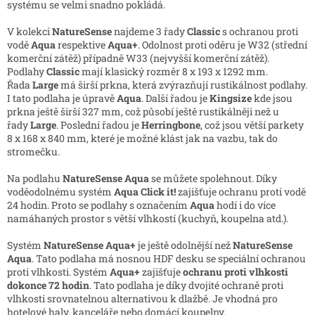
systému se velmi snadno pokládá.
V kolekci
NatureSense
najdeme 3 řady
Classic
s ochranou proti
vodě
Aqua
respektive
Aqua+
. Odolnost proti oděru je W32 (střední
komerční zátěž) případně W33 (nejvyšší komerční zátěž).
Podlahy
Classic
mají klasický rozměr 8 x 193 x 1292 mm.
Řada
Large
má širší prkna, která zvýrazňují rustikálnost podlahy.
I tato podlaha je úpravě
Aqua
. Další řadou je
Kingsize
kde jsou
prkna ještě širší 327 mm, což působí ještě rustikálněji než u
řady
Large
. Poslední řadou je
Herringbone
, což jsou větší parkety
8 x 168 x 840 mm, které je možné klást jak na vazbu, tak do
stromečku.
Na podlahu
NatureSense Aqua
se můžete spolehnout. Díky
voděodolnému systém
Aqua Click it!
zajišťuje ochranu proti vodě
24 hodin. Proto se podlahy s označením
Aqua
hodí i do více
namáhaných prostor s větší vlhkostí (kuchyň, koupelna atd.).
Systém
NatureSense Aqua+
je ještě odolnější než
NatureSense
Aqua
. Tato podlaha má nosnou HDF desku se speciální ochranou
proti vlhkosti. Systém
Aqua+
zajišťuje
ochranu proti vlhkosti
dokonce 72 hodin
. Tato podlaha je díky dvojité ochraně proti
vlhkosti srovnatelnou alternativou k dlažbě. Je vhodná pro
hotelové haly, kanceláře nebo domácí koupelny.