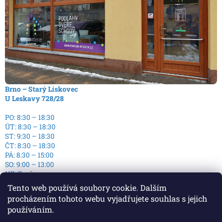
Brno – Starý Lískovec
U Leskavy 728/28
PO: 8:30 – 18:30
ÚT: 8:30 – 18:30
ST: 9:30 – 18:30
ČT: 8:30 – 18:30
PÁ: 8:30 – 15:00
SO: 9:00 – 13:00
NE: Zavřeno
Tento web používá soubory cookie. Dalším
procházením tohoto webu vyjadřujete souhlas s jejich
používáním.