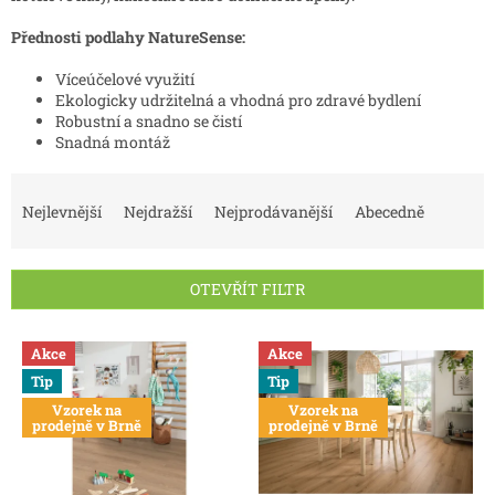
Přednosti podlahy NatureSense:
Víceúčelové využití
Ekologicky udržitelná a vhodná pro zdravé bydlení
Robustní a snadno se čistí
Snadná montáž
Ř
a
Nejlevnější
Nejdražší
Nejprodávanější
Abecedně
z
e
n
OTEVŘÍT FILTR
í
p
V
r
Akce
Akce
ý
o
Tip
Tip
p
d
Vzorek na
Vzorek na
i
u
prodejně v Brně
prodejně v Brně
s
k
p
t
r