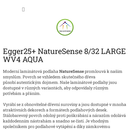
Přejít
NÁKU
na
obsah
KOŠÍK
Egger25+ NatureSense 8/32 LARGE
WV4 AQUA
Moderní laminátová podlaha
NatureSense
promlouvá k našim
smyslům. Povrch se vzhledem skutečného dřeva
působí autentickým dojmem. Naše laminátové podlahy jsou
dostupné v různých variantách, aby odpovídaly různým
potřebám a přáním.
Vyrábí se z obnovitelné dřevní suroviny a jsou dostupné v mnoha
atraktivních dekorech a formátech podlahových desek.
Stálobarevný povrch odolný proti poškrábání a nárazům odolává
každodenním nástrahám a snadno se čistí. Je vhodným
společníkem pro podlahové vytápění a díky zámkovému