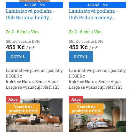
ů
o
480 Kč
–5 %
480 Kč
–5 %
d
Laminátová podlaha -
Laminátová podlaha -
u
Dub Baronia hnědý
Dub Padua medový
k
EL2134 (Egger)
EL2172 (Egger)
t
Za 2 - 6 dní u Vás
Za 2 - 6 dní u Vás
ů
551 Kč včetně DPH
551 Kč včetně DPH
455 Kč
455 Kč
/ m²
/ m²
DETAIL
DETAIL
Laminátové plovoucí podlahy
Laminátové plovoucí podlahy
EGGER z
EGGER z
kolekce NatureSense Aqua
kolekce NatureSense Aqua
Large se vyznačují větší šíří
Large se vyznačují větší šíří
lamel oproti formátům
lamel oproti formátům
řady Classic. Lamely jsou
řady Classic. Lamely jsou
Akce
Akce
opatřeny patentovaným...
opatřeny patentovaným...
Vzorek na
Vzorek na
prodejně v Brně
prodejně v Brně