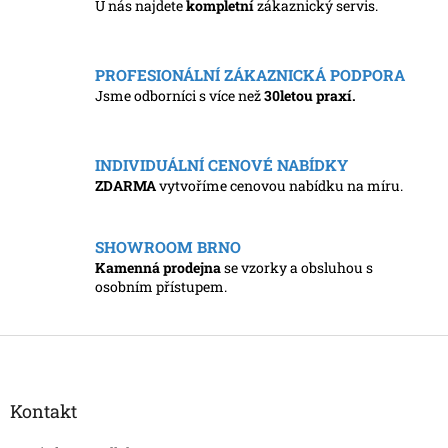
U nás najdete
kompletní
zákaznický servis.
d
a
c
í
PROFESIONÁLNÍ ZÁKAZNICKÁ PODPORA
p
Jsme odborníci s více než
30letou praxí.
r
v
k
y
INDIVIDUÁLNÍ CENOVÉ NABÍDKY
v
ZDARMA
vytvoříme cenovou nabídku na míru.
ý
p
i
SHOWROOM BRNO
s
Kamenná prodejna
se vzorky a obsluhou s
u
osobním přístupem.
Z
á
p
a
Kontakt
t