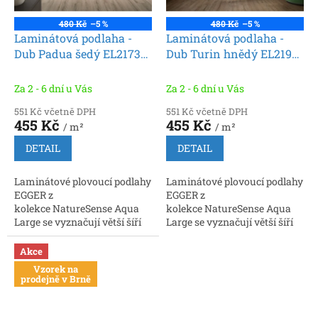
480 Kč
–5 %
480 Kč
–5 %
Laminátová podlaha -
Laminátová podlaha -
Dub Padua šedý EL2173
Dub Turin hnědý EL2192
(Egger)
(Egger)
Za 2 - 6 dní u Vás
Za 2 - 6 dní u Vás
551 Kč včetně DPH
551 Kč včetně DPH
455 Kč
455 Kč
/ m²
/ m²
DETAIL
DETAIL
Laminátové plovoucí podlahy
Laminátové plovoucí podlahy
EGGER z
EGGER z
kolekce NatureSense Aqua
kolekce NatureSense Aqua
Large se vyznačují větší šíří
Large se vyznačují větší šíří
lamel oproti formátům
lamel oproti formátům
řady Classic. Lamely jsou
řady Classic. Lamely jsou
Akce
opatřeny patentovaným...
opatřeny patentovaným...
Vzorek na
prodejně v Brně