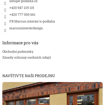
í
info
@
e-podlaha.cz
+420 547 219 115
+420 777 000 661
FB Marcon interier/e-podlaha
marconinterierdesign
Informace pro vás
Obchodní podmínky
Zásady ochrany osobních údajů
NAVŠTIVTE NAŠI PRODEJNU