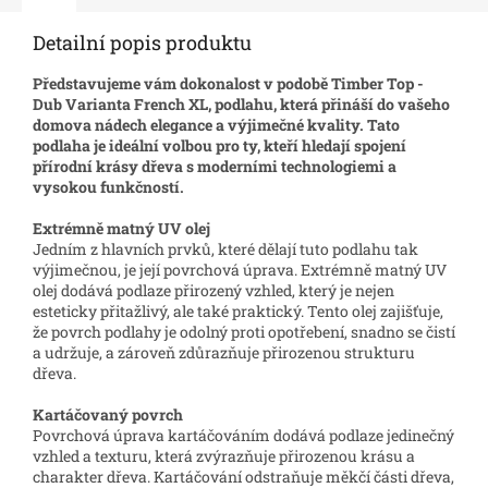
Detailní popis produktu
Představujeme vám dokonalost v podobě Timber Top -
Dub Varianta French XL, podlahu, která přináší do vašeho
domova nádech elegance a výjimečné kvality. Tato
podlaha je ideální volbou pro ty, kteří hledají spojení
přírodní krásy dřeva s moderními technologiemi a
vysokou funkčností.
Extrémně matný UV olej
Jedním z hlavních prvků, které dělají tuto podlahu tak
výjimečnou, je její povrchová úprava. Extrémně matný UV
olej dodává podlaze přirozený vzhled, který je nejen
esteticky přitažlivý, ale také praktický. Tento olej zajišťuje,
že povrch podlahy je odolný proti opotřebení, snadno se čistí
a udržuje, a zároveň zdůrazňuje přirozenou strukturu
dřeva.
Kartáčovaný povrch
Povrchová úprava kartáčováním dodává podlaze jedinečný
vzhled a texturu, která zvýrazňuje přirozenou krásu a
charakter dřeva. Kartáčování odstraňuje měkčí části dřeva,