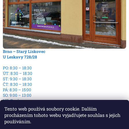
Brno – Starý Lískovec
U Leskavy 728/28
PO: 8:30 – 18:30
ÚT: 8:30 – 18:30
ST: 9:30 – 18:30
ČT: 8:30 – 18:30
PÁ: 8:30 – 15:00
SO: 9:00 – 13:00
NE: Zavřeno
Tento web používá soubory cookie. Dalším
procházením tohoto webu vyjadřujete souhlas s jejich
používáním.