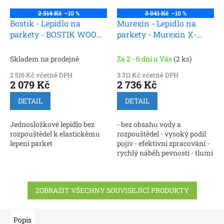
2 314 Kč
–10 %
3 041 Kč
–10 %
Bostik - Lepidlo na
Murexin - Lepidlo na
parkety - BOSTIK WOOD
parkety - Murexin X-
H100 PROJECT 17kg
Bond MS-K 509 Plus 16kg
Skladem na prodejně
Za 2 - 6 dní u Vás
(2 ks)
2 516 Kč včetně DPH
3 311 Kč včetně DPH
2 079 Kč
2 736 Kč
DETAIL
DETAIL
Jednosložkové lepidlo bez
- bez obsahu vody a
rozpouštědel k elastickému
rozpouštědel - vysoký podíl
lepení parket
pojiv - efektivní zpracování -
rychlý náběh pevnosti - tlumí
kročejový hluk
ZOBRAZIT VŠECHNY SOUVISEJÍCÍ PRODUKTY
Popis