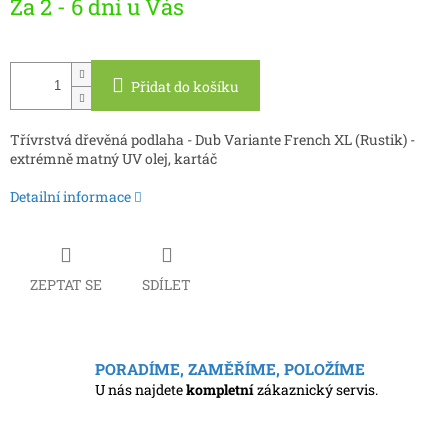
Za 2 - 6 dní u Vás
cena:
Přidat do košíku
Třívrstvá dřevěná podlaha - Dub Variante French XL (Rustik) -
extrémně matný UV olej, kartáč
Detailní informace
ZEPTAT SE
SDÍLET
PORADÍME, ZAMĚŘÍME, POLOŽÍME
U nás najdete
kompletní
zákaznický servis.