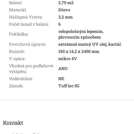
Balení
:
2,79 m2
Materiál
:
Dřevo
Nášlapná Vrstva
:
3,2 mm
Počet lamel v balení
:
6
celopološným lepením,
Pokládka
:
plovoucím způsobem
Povrchová úprava
:
extrémně matný UV olej, kartáč
Rozměr
:
190 x 14,2 x 2450 mm
V-spára
:
mikro 4V
Vhodná pro podlahové
ANO
vytápění
:
Voděodolná
:
NE
Zámek
:
Tuff loc 5G
Z
á
p
a
Kontakt
t