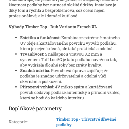
životnost podlahy bez nutnosti složité údržby. Instalace je
díky tomu rychlá a bezproblémová, což ocení nejen
profesionálové, ale i domácí kutilové.
Výhody Timber Top - Dub Varianta French XL
Estetika a funkčnost:
Kombinace extrémně matného
UV oleje a kartáčovaného povrchu vytváří podlahu,
která je nejen krásná, ale také praktická a odolná.
Trvanlivost:
S nášlapnou vrstvou 3,2 mm a
systémem Tuff Loc 5G je tato podlaha navržena tak,
aby vydržela dlouhé roky bez ztráty kvality.
Snadná údržba:
Povrchová úprava zajišťuje, že
podlaha je snadno udržovatelná a odolná vůči
skvrnám a poškození.
Přirozený vzhled:
4V mikro spára a kartáčovaný
povrch dodávají podlaze autentický a přírodní vzhled,
který se hodí do každého interiéru.
Doplňkové parametry
Timber Top - Třívrstvé dřevěné
Kategorie
:
podlahy