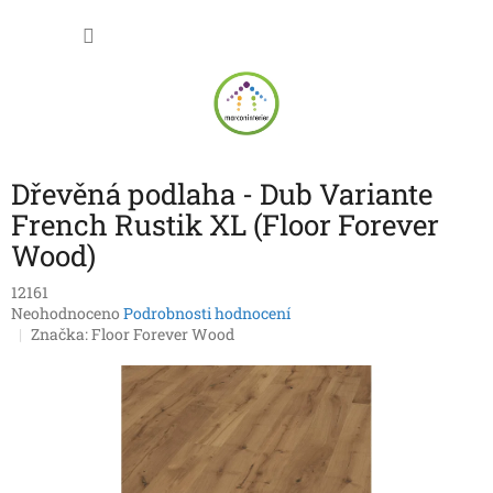
Přejít
NÁKU
na
obsah
KOŠÍK
Dřevěná podlaha - Dub Variante
French Rustik XL (Floor Forever
Wood)
12161
Průměrné
Neohodnoceno
Podrobnosti hodnocení
hodnocení
Značka:
Floor Forever Wood
produktu
je
0,0
z
5
hvězdiček.