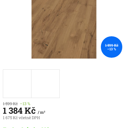
1 599 Kč
–13 %
1 599 Kč
–13 %
1 384 Kč
/ m²
1 675 Kč včetně DPH
Měrná