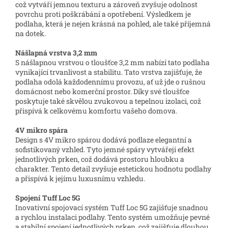
což vytváří jemnou texturu a zároveň zvyšuje odolnost
povrchu proti poškrábání a opotřebení. Výsledkem je
podlaha, která je nejen krásná na pohled, ale také příjemná
na dotek.
Nášlapná vrstva 3,2 mm
S nášlapnou vrstvou o tloušťce 3,2 mm nabízí tato podlaha
vynikající trvanlivost a stabilitu. Tato vrstva zajišťuje, že
podlaha odolá každodennímu provozu, ať už jde o rušnou
domácnost nebo komerční prostor. Díky své tloušťce
poskytuje také skvělou zvukovou a tepelnou izolaci, což
přispívá k celkovému komfortu vašeho domova.
4V mikro spára
Design s 4V mikro spárou dodává podlaze elegantní a
sofistikovaný vzhled. Tyto jemné spáry vytvářejí efekt
jednotlivých prken, což dodává prostoru hloubku a
charakter. Tento detail zvyšuje estetickou hodnotu podlahy
a přispívá k jejímu luxusnímu vzhledu.
Spojení Tuff Loc 5G
Inovativní spojovací systém Tuff Loc 5G zajišťuje snadnou
a rychlou instalaci podlahy. Tento systém umožňuje pevné
a stabilní spojení jednotlivých prken, což zajišťuje dlouhou