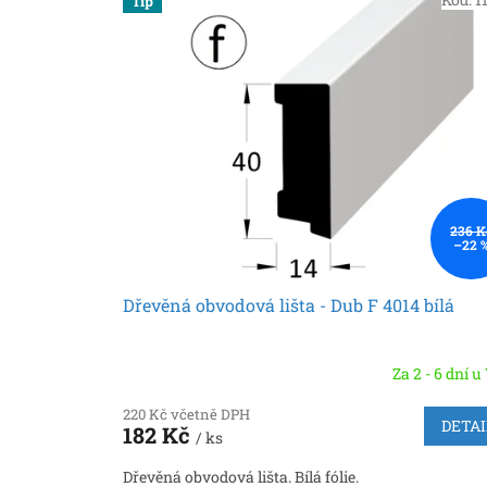
Tip
ý
í
p
p
i
r
s
o
p
d
r
u
o
k
d
t
u
ů
k
236 K
–22 
t
ů
Dřevěná obvodová lišta - Dub F 4014 bílá
Za 2 - 6 dní u
220 Kč včetně DPH
DETAI
182 Kč
/ ks
Dřevěná obvodová lišta. Bílá fólie.