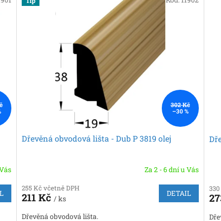
Tip
č
302 Kč
%
–30 %
Dřevěná obvodová lišta - Dub P 3819 olej
Dře
 Vás
Za 2 - 6 dní u Vás
255 Kč včetně DPH
330
L
DETAIL
211 Kč
27
/ ks
Dřevěná obvodová lišta.
Dře