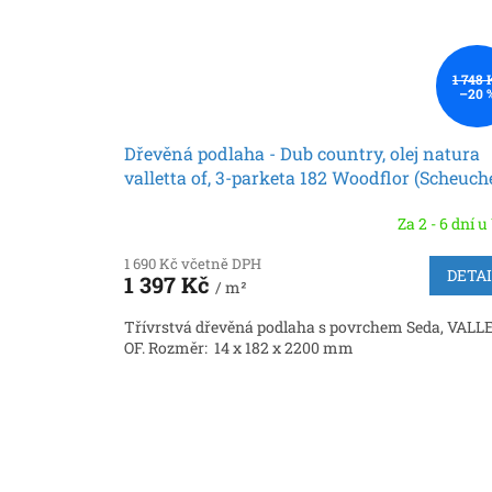
1 748 
–20 
Dřevěná podlaha - Dub country, olej natura
valletta of, 3-parketa 182 Woodflor (Scheuch
Za 2 - 6 dní u
1 690 Kč včetně DPH
DETA
1 397 Kč
/ m²
Třívrstvá dřevěná podlaha s povrchem Seda, VALL
OF. Rozměr: 14 x 182 x 2200 mm