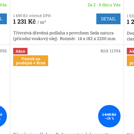
 Vás
Za 2 - 6 dní u Vás
1 490 Kč včetně DPH
1 5
L
DETAIL
1 231 Kč
1 
/ m²
Třívrstvá dřevěná podlaha s povrchem Seda natura
Dvo
(přírodní voskový olej). Rozměr: 14 x 182 x 2200 mm
cla
996
Kód:
11394
Akce
Ak
Vzorek na
prodejně v Brně
pr
Kč
1 645 Kč
%
–19 %