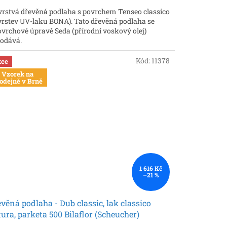
vrstvá dřevěná podlaha s povrchem Tenseo classico
 vrstev UV-laku BONA). Tato dřevěná podlaha se
ovrchové úpravě Seda (přírodní voskový olej)
odává.
Kód:
11378
ce
Vzorek na
odejně v Brně
1 616 Kč
–21 %
věná podlaha - Dub classic, lak classico
ura, parketa 500 Bilaflor (Scheucher)