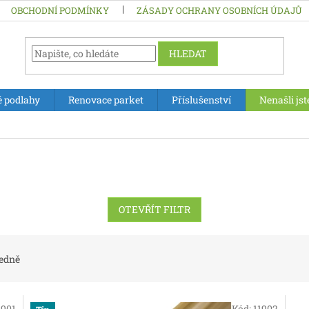
OBCHODNÍ PODMÍNKY
ZÁSADY OCHRANY OSOBNÍCH ÚDAJŮ
HLEDAT
é podlahy
Renovace parket
Příslušenství
Nenašli jst
OTEVŘÍT FILTR
edně
1901
Kód:
11902