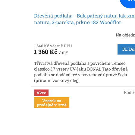
Dřevěná podlaha - Buk pařený natur, lak xm
natura, 3-parekta, prkno 182 Woodflor
(Scheucher)
Na objed
1 646 Kč včetně DPH
DETAI
1 360 Kč
/ m²
Třívrstvá dřevěná podlaha s povrchem Tenseo
classico ( 7 vrstev UV-laku BONA). Tato dřevěná
podlaha se dodává též v povrchové úpravě Seda
(přírodní voskový olej).
Kód:
Akce
Vzorek na
prodejně v Brně