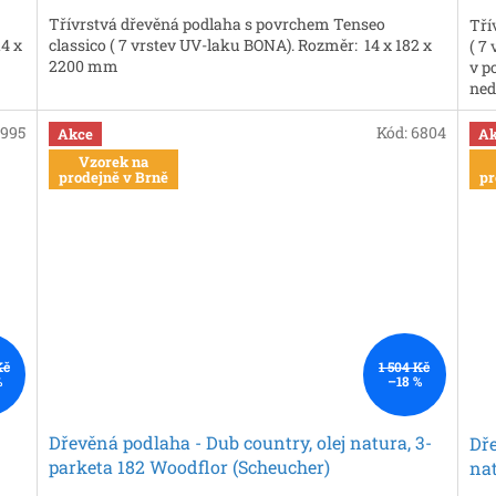
Třívrstvá dřevěná podlaha s povrchem Tenseo
Tří
14 x
classico ( 7 vrstev UV-laku BONA). Rozměr: 14 x 182 x
( 7
2200 mm
v p
ned
6995
Kód:
6804
Akce
Ak
Vzorek na
prodejně v Brně
pr
Kč
1 504 Kč
%
–18 %
Dřevěná podlaha - Dub country, olej natura, 3-
Dře
parketa 182 Woodflor (Scheucher)
nat