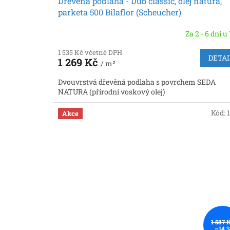
Dřevěná podlaha - Dub classic, olej natura,
parketa 500 Bilaflor (Scheucher)
Za 2 - 6 dní u
1 535 Kč včetně DPH
DETAI
1 269 Kč
/ m²
Dvouvrstvá dřevěná podlaha s povrchem SEDA
NATURA (přírodní voskový olej)
Kód:
Akce
1 587 
–14 