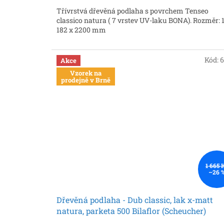
Třívrstvá dřevěná podlaha s povrchem Tenseo
classico natura ( 7 vrstev UV-laku BONA). Rozměr: 
182 x 2200 mm
Kód:
Akce
Vzorek na
prodejně v Brně
1 665 
–26 
Dřevěná podlaha - Dub classic, lak x-matt
natura, parketa 500 Bilaflor (Scheucher)