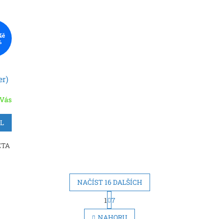
Kč
%
er)
 Vás
IL
ETA
NAČÍST 16 DALŠÍCH
S
1
7
O
t
r
v
NAHORU