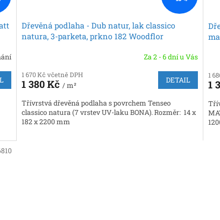
att
Dřevěná podlaha - Dub natur, lak classico
Dře
natura, 3-parketa, prkno 182 Woodflor
mat
(Scheucher)
nání
Za 2 - 6 dní u Vás
1 670 Kč včetně DPH
1 6
L
DETAIL
1 380 Kč
1 
/ m²
Třívrstvá dřevěná podlaha s povrchem Tenseo
Tří
classico natura (7 vrstev UV-laku BONA). Rozměr: 14 x
MAT
182 x 2200 mm
12
6810