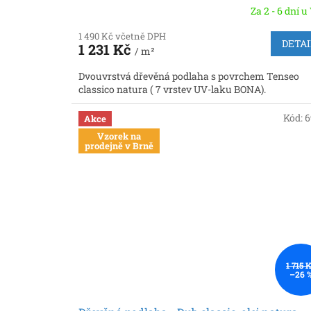
Za 2 - 6 dní u
1 490 Kč včetně DPH
DETAI
1 231 Kč
/ m²
Dvouvrstvá dřevěná podlaha s povrchem Tenseo
classico natura ( 7 vrstev UV-laku BONA).
Kód:
6
Akce
Vzorek na
prodejně v Brně
1 715 
–26 