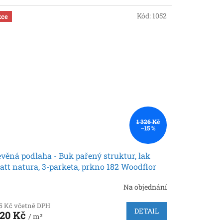
Kód:
1052
ce
1 326 Kč
–15 %
věná podlaha - Buk pařený struktur, lak
tt natura, 3-parketa, prkno 182 Woodflor
heucher)
Na objednání
55 Kč včetně DPH
DETAIL
120 Kč
/ m²