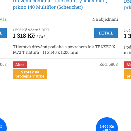
Dřevěná podlaha - Dub country, lak x matt,
Dře
prkno 140 Multiflor (Scheucher)
prk
 Vás
Na objednání
1 595 Kč včetně DPH
1 6
L
DETAIL
1 318 Kč
1 
/ m²
Třívrstvá dřevěná podlaha s povrchem lak TENSEO X
Pod
MATT natura 11 x 140 x 1200 mm
oxi
1058
Kód:
6808
Akce
Ak
Vzorek na
prodejně v Brně
pr
Kč
1 694 Kč
%
–18 %