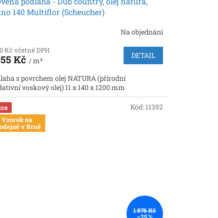
věná podlaha - Dub country, olej natura,
no 140 Multiflor (Scheucher)
Na objednání
40 Kč včetně DPH
DETAIL
355 Kč
/ m²
laha s povrchem olej NATURA (přírodní
dativní voskový olej) 11 x 140 x 1200 mm
Kód:
11392
ce
Vzorek na
odejně v Brně
1 876 Kč
–25 %