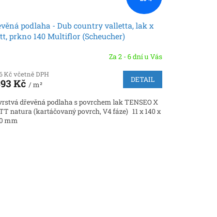
věná podlaha - Dub country valletta, lak x
t, prkno 140 Multiflor (Scheucher)
Za 2 - 6 dní u Vás
86 Kč včetně DPH
DETAIL
393 Kč
/ m²
vrstvá dřevěná podlaha s povrchem lak TENSEO X
T natura (kartáčovaný povrch, V4 fáze) 11 x 140 x
00 mm