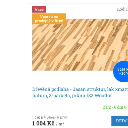
Kód:
Akce
Vzorek na
prodejně v Brně
1 256 
–20 
Dřevěná podlaha - Jasan struktur, lak xmatt
natura, 3-parketa, prkno 182 Wooflor
(Scheucher)
Za 2 - 6 dní u
1 215 Kč včetně DPH
DETAI
1 004 Kč
/ m²