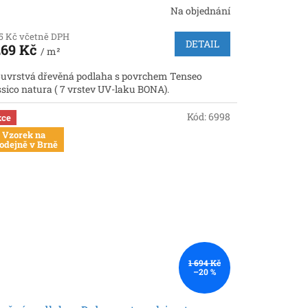
Na objednání
35 Kč včetně DPH
DETAIL
269 Kč
/ m²
uvrstvá dřevěná podlaha s povrchem Tenseo
ssico natura ( 7 vrstev UV-laku BONA).
Kód:
6998
ce
Vzorek na
odejně v Brně
1 694 Kč
–20 %