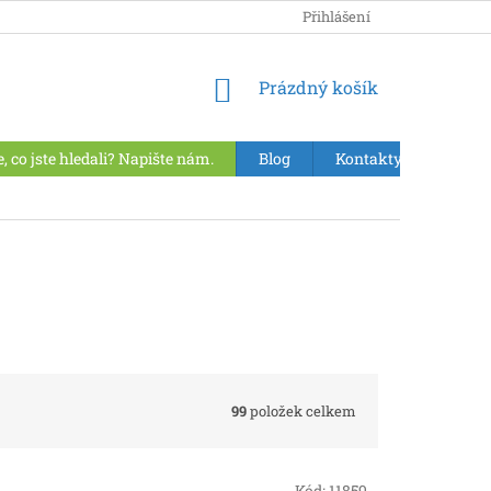
Přihlášení
NÁKUPNÍ
Prázdný košík
KOŠÍK
e, co jste hledali? Napište nám.
Blog
Kontakty
VÝPR
99
položek celkem
Kód:
11859