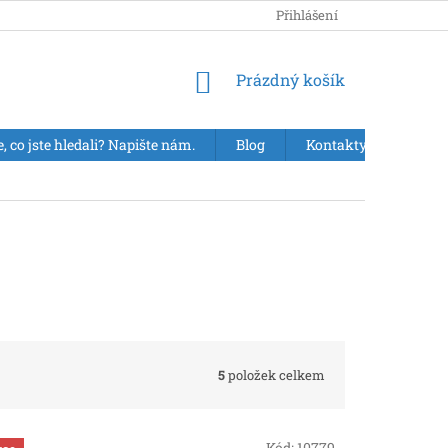
Přihlášení
NÁKUPNÍ
Prázdný košík
KOŠÍK
e, co jste hledali? Napište nám.
Blog
Kontakty
VÝPR
5
položek celkem
Kód:
10779