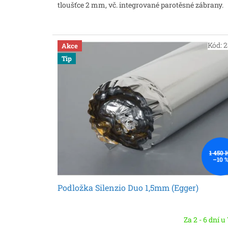
tloušťce 2 mm, vč. integrované parotěsné zábrany
Kód:
2
Akce
Tip
1 450 
–10 
Podložka Silenzio Duo 1,5mm (Egger)
Za 2 - 6 dní u