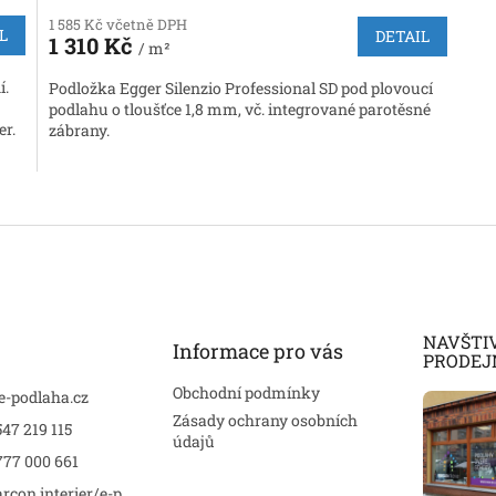
1 585 Kč včetně DPH
L
DETAIL
1 310 Kč
/ m²
í.
Podložka Egger Silenzio Professional SD pod plovoucí
podlahu o tloušťce 1,8 mm, vč. integrované parotěsné
er.
zábrany.
O
v
l
á
d
a
c
NAVŠTI
í
Informace pro vás
PRODEJ
p
r
Obchodní podmínky
e-podlaha.cz
v
Zásady ochrany osobních
47 219 115
k
údajů
y
777 000 661
v
ý
rcon interier/e-p