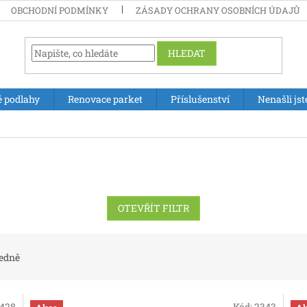
OBCHODNÍ PODMÍNKY
ZÁSADY OCHRANY OSOBNÍCH ÚDAJŮ
HLEDAT
é podlahy
Renovace parket
Příslušenství
Nenašli jst
OTEVŘÍT FILTR
edně
1428
Kód:
2343