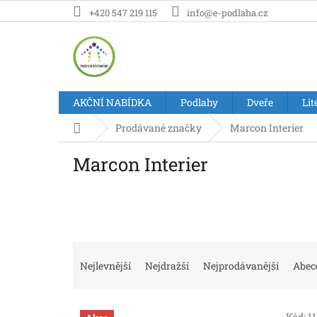
Přejít
+420 547 219 115
info@e-podlaha.cz
na
obsah
AKČNÍ NABÍDKA
Podlahy
Dveře
Lit
Domů
Prodávané značky
Marcon Interier
Marcon Interier
Ř
a
Nejlevnější
Nejdražší
Nejprodávanější
Abec
z
e
V
n
Kód:
1