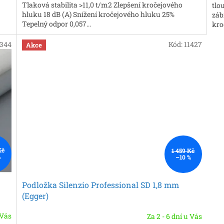
.
Tlaková stabilita >11,0 t/m2 Zlepšení kročejového
tlo
hluku 18 dB (A) Snížení kročejového hluku 25%
záb
Tepelný odpor 0,057...
kro
344
Kód:
11427
Akce
Kč
1 459 Kč
%
–10 %
Podložka Silenzio Professional SD 1,8 mm
(Egger)
 Vás
Za 2 - 6 dní u Vás