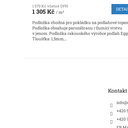
1 579 Kč včetně DPH
DETAI
1 305 Kč
/ m²
Podložka vhodná pro pokládku na podlahové topen
Podložka obsahuje parozábranu i tlumící vrstvu
v jenom. Podložka rakouského výrobce podlah Egg
Tloušťka: 1,5mm,...
Z
á
p
a
t
Kontakt
í
info
@
+420 5
+420 
FB Ma