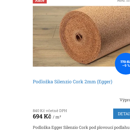
Akce
ý
í
p
p
i
r
s
o
p
d
r
u
o
k
d
t
u
ů
k
770 K
–9 %
t
ů
Podložka Silenzio Cork 2mm (Egger)
Výpr
840 Kč včetně DPH
DETAI
694 Kč
/ m²
Podložka Egger Silenzio Cork pod plovoucí podlahu