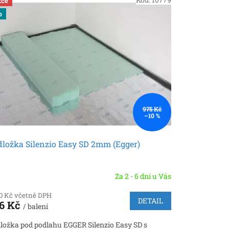
ce
p
975 Kč
–10 %
ložka Silenzio Easy SD 2mm (Egger)
Za 2 - 6 dní u Vás
60 Kč včetně DPH
DETAIL
6 Kč
/ balení
ložka pod podlahu EGGER Silenzio Easy SD s