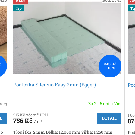
Akce
Ak
Tip
Ti
č
843 Kč
–10 %
Podložka Silenzio Easy 2mm (Egger)
Pod
odej
Za 2 - 6 dní u Vás
915 Kč včetně DPH
1 0
L
DETAIL
756 Kč
87
/ m²
 o
Tloušťka: 2 mm Délka: 12.000 mm Šířka: 1.250 mm
Pod