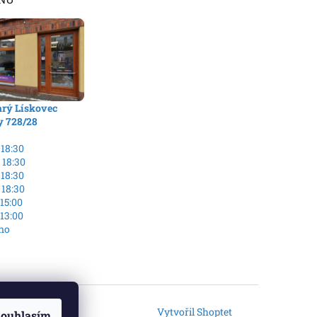
arý Lískovec
y 728/28
 18:30
 18:30
 18:30
 18:30
 15:00
 13:00
no
Vytvořil Shoptet
ouhlasím