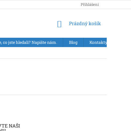
Přihlášení
NÁKUPNÍ
Prázdný košík
KOŠÍK
e, co jste hledali? Napište nám.
Blog
Kontakty
VÝPR
VTE NAŠI
NU