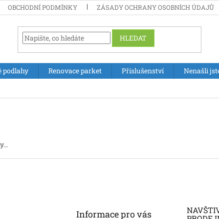
OBCHODNÍ PODMÍNKY
ZÁSADY OCHRANY OSOBNÍCH ÚDAJŮ
HLEDAT
é podlahy
Renovace parket
Příslušenství
Nenašli jst
...
NAVŠTI
Informace pro vás
PRODEJ