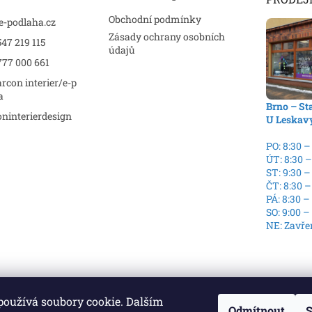
Obchodní podmínky
e-podlaha.cz
Zásady ochrany osobních
47 219 115
údajů
777 000 661
rcon interier/e-p
a
Brno – St
ninterierdesign
U Leskav
PO: 8:30 –
ÚT: 8:30 –
ST: 9:30 –
ČT: 8:30 –
PÁ: 8:30 –
SO: 9:00 –
NE: Zavře
používá soubory cookie. Dalším
echna práva vyhrazena.
Odmítnout
S