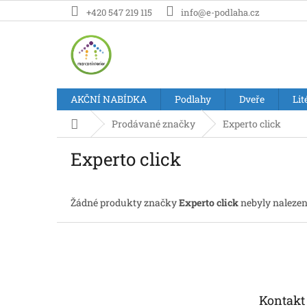
Přejít
+420 547 219 115
info@e-podlaha.cz
na
obsah
AKČNÍ NABÍDKA
Podlahy
Dveře
Lit
Domů
Prodávané značky
Experto click
Experto click
Žádné produkty značky
Experto click
nebyly nalezeny
Z
á
p
a
t
Kontakt
í