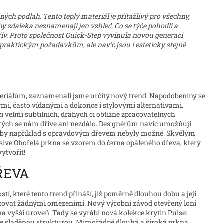
ných podlah. Tento teplý materiál je přitažlivý pro všechny,
 zdaleka neznamenají jen vzhled. Co se týče pohodlí a
řív. Proto společnost Quick-Step vyvinula novou generaci
praktickým požadavkům, ale navíc jsou i esteticky stejně
eriálům, zaznamenali jsme určitý nový trend. Napodobeniny se
i, často vídanými a dokonce i stylovými alternativami.
i velmi subtilních, drahých či obtížně zpracovatelných
erých se nám dříve ani nezdálo. Designérům navíc umožňují
ré by například s opravdovým dřevem nebyly možné. Skvělým
sive Ohořelá prkna se vzorem do černa opáleného dřeva, který
ytvořit!
ŘEVA
, které tento trend přináší, již poměrně dlouhou dobu a její
azovat žádnými omezeními. Nový výrobní závod otevřený loni
a vyšší úroveň. Tady se vyrábí nová kolekce krytin Pulse:
 se sladěnou strukturou. Mimořádně dlouhá a široká prkna