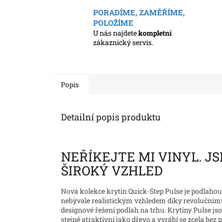
PORADÍME, ZAMĚŘÍME,
POLOŽÍME
U nás najdete
kompletní
zákaznický servis.
Popis
Detailní popis produktu
NEŘÍKEJTE MI VINYL. J
ŠIROKÝ VZHLED
Nová kolekce krytin Quick-Step Pulse je podlahou
nebývale realistickým vzhledem díky revolučnímu
designové řešení podlah na trhu. Krytiny Pulse jso
stejně atraktivní jako dřevo a vyrábí se zcela bez p