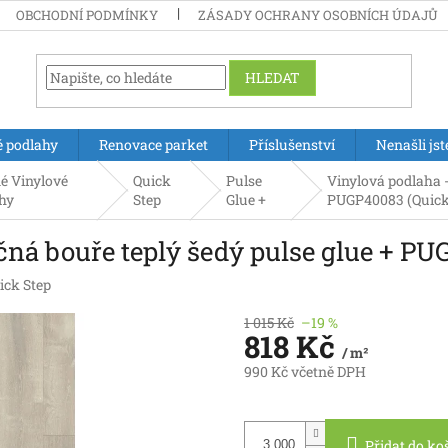
OBCHODNÍ PODMÍNKY
ZÁSADY OCHRANY OSOBNÍCH ÚDAJŮ
HLEDAT
é podlahy
Renovace parket
Příslušenství
Nenašli jst
é Vinylové
Quick
Pulse
Vinylová podlaha -
hy
Step
Glue +
PUGP40083 (Quick
čná bouře teplý šedý pulse glue + PU
ick Step
1 015 Kč
–19 %
818 Kč
/ m²
990 Kč včetně DPH
Měrná
cena:
Přidat do ko