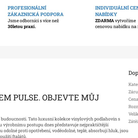
PROFESIONÁLNÍ
INDIVIDUÁLNÍ C
ZÁKAZNICKÁ PODPORA
NABÍDKY
Jsme odborníci s více než
ZDARMA
vytvoříme
30letou praxí.
cenovou nabídku na 
Dop
Kate
Zár
SEM PULSE. OBJEVTE MŮJ
Cena
Roz
Veli
 budoucnosti. Tato luxusní kolekce vinylových podlahovin s
Zátě
 výrobnímu postupu dnes představuje nejpraktičtější
u odolné proti opotřebení, voděodolné, teplé, absorbují hluk, jsou
oužití ftalátů.