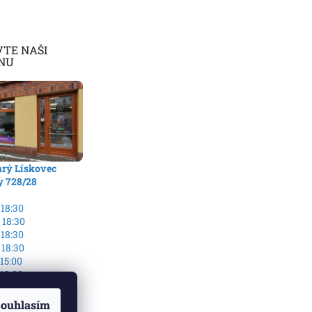
VTE NAŠI
NU
arý Lískovec
y 728/28
 18:30
 18:30
 18:30
 18:30
 15:00
 13:00
no
ouhlasím