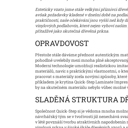
Esteticky vzato jsme stále velkými příznivci dřevě
avšak požadavky kladené v dnešní době na podlahy
praktičnosti, naše očekávání jsou vyšší než kdy d
vinylových podlahovin, které nejen vyhoví našim 
přitažlivé jako skutečná dřevěná prkna.
OPRAVDOVOST
Přestože stále dáváme přednost autentickým mat
pohodlně uvelebily mezi mnoha plně akceptovaným
Moderní technologie umožňují realistickou imitac
materiálů, navíc s praktickými vlastnostmi, o kt
pracovat s materiály zcela novými způsoby, kte
příkladem je krytina Quick-Step Laminate Impres
by na skutečném materiálu nebylo vůbec možné v
SLADĚNÁ STRUKTURA D
Společnost Quick-Step si je vědoma mnoha možností
návrhářský tým se v tvořivosti již nenechává sv
v létě povznáší tvorbu atraktivních napodobenin n
vinylová prkna v široké škále dřevěných vzorů a