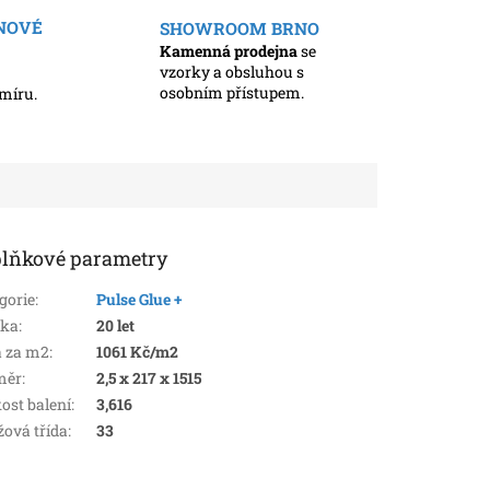
ENOVÉ
SHOWROOM BRNO
Kamenná prodejna
se
vzorky a obsluhou s
osobním přístupem.
míru.
lňkové parametry
gorie
:
Pulse Glue +
uka
:
20 let
 za m2
:
1061 Kč/m2
měr
:
2,5 x 217 x 1515
kost balení
:
3,616
žová třída
:
33