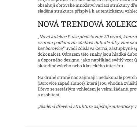
obsahují obrovské množství variací struktury dřev
sladěná struktura přispívá k autentickému vzhle
NOVÁ TRENDOVÁ KOLEKC
„
Nová kolekce Pulse představuje 20 vzorů, které 
vzorem podlahovin zůstává dub, ale díky vlně sk
bez borovice
,“ uvádí Zdislava Černá, zástupkyně s
dokonalost. Odrazem této snahy jsou hladká dubo
a úsporného designu, jako například světlý vzor Q
skandinávského nebo klasického interiéru.
Na druhé straně nás zajímají i nedokonalé povrc
(Borovice západ slunce), která jsou vhodná zvlášt
Dřevo se zestárlým vzhledem je velmi žádané, prot
a osobitost.
„Sladěná dřevěná struktura zajišťuje autentický v
Z
á