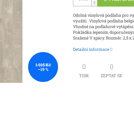
Odolná vinylová podlaha pro v
využití. Vinylová podlaha belg
Vhodné na podlahové vytápění.
Pokládka lepením doporučeným le
Sražené V spáry. Rozměr: 2,5 x 
Detailní informace
1 015 Kč
–19 %
TISK
ZEPTAT SE