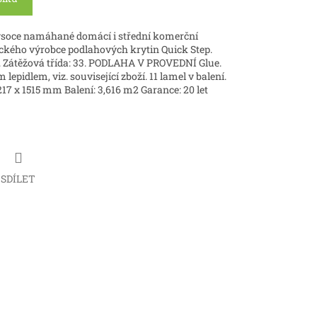
ysoce namáhané domácí i střední komerční
ického výrobce podlahových krytin Quick Step.
 Zátěžová třída: 33. PODLAHA V PROVEDNÍ Glue.
pidlem, viz. související zboží. 11 lamel v balení.
217 x 1515 mm Balení: 3,616 m2 Garance: 20 let
SDÍLET