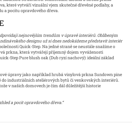
a, které vytváří vizuální vjem skutečné dřevěné podlahy, a
du a pocitu opravdového dřeva.
E
odpovídají nejnovějším trendům v úpravě interiérů. Oblíbeným
andinávského designu už si dnes nedokážeme představit interiér
polečnosti Quick-Step. Na jedné straně se neustále snažíme o
vá prkna, která vytvářejí příjemný dojem vyváženosti
uick-Step Pure blush oak (Dub ryzí nachový): ideální základ
hové úpravy jako například hrubá vinylová prkna Sundown pine
ě do industriálních ateliérových bytů či venkovských interiérů.
ože v našich domovech je čím dál důležitější historie
zhled a pocit opravdového dřeva.“