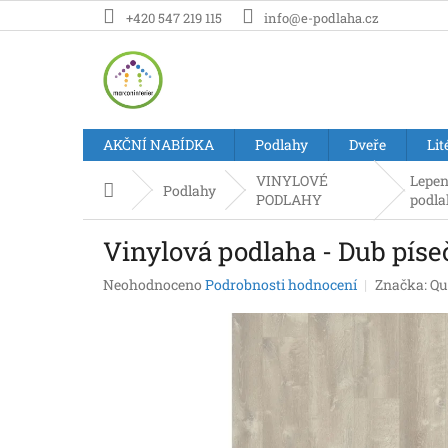
Přejít
+420 547 219 115
info@e-podlaha.cz
na
obsah
AKČNÍ NABÍDKA
Podlahy
Dveře
Lit
VINYLOVÉ
Lepen
Domů
Podlahy
PODLAHY
podla
Vinylová podlaha - Dub píse
Průměrné
Neohodnoceno
Podrobnosti hodnocení
Značka:
Qu
hodnocení
produktu
je
0,0
z
5
hvězdiček.