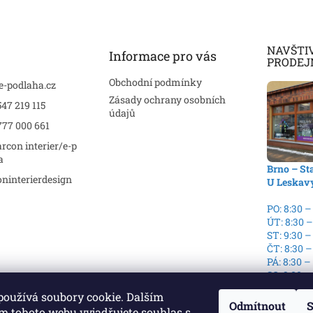
NAVŠTI
Informace pro vás
PRODEJ
Obchodní podmínky
e-podlaha.cz
Zásady ochrany osobních
47 219 115
údajů
777 000 661
rcon interier/e-p
a
Brno – St
ninterierdesign
U Leskav
PO: 8:30 –
ÚT: 8:30 –
ST: 9:30 –
ČT: 8:30 –
PÁ: 8:30 –
SO: 9:00 –
NE: Zavře
používá soubory cookie. Dalším
Odmítnout
S
m tohoto webu vyjadřujete souhlas s