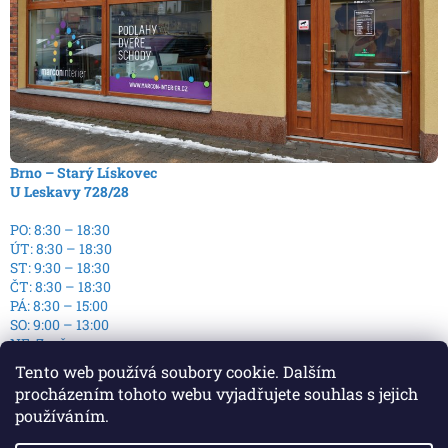
Brno – Starý Lískovec
U Leskavy 728/28
PO: 8:30 – 18:30
ÚT: 8:30 – 18:30
ST: 9:30 – 18:30
ČT: 8:30 – 18:30
PÁ: 8:30 – 15:00
SO: 9:00 – 13:00
NE: Zavřeno
Tento web používá soubory cookie. Dalším
procházením tohoto webu vyjadřujete souhlas s jejich
používáním.