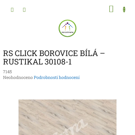
Přejít
NÁKU
na
obsah
KOŠÍK
RS CLICK BOROVICE BÍLÁ –
RUSTIKAL 30108-1
7145
Průměrné
Neohodnoceno
Podrobnosti hodnocení
hodnocení
produktu
je
0,0
z
5
hvězdiček.