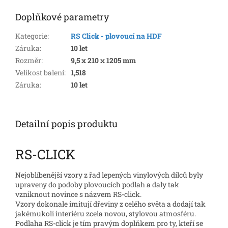
Doplňkové parametry
Kategorie
:
RS Click - plovoucí na HDF
Záruka
:
10 let
Rozměr
:
9,5 x 210 x 1205 mm
Velikost balení
:
1,518
Záruka
:
10 let
Detailní popis produktu
RS-CLICK
Nejoblíbenější vzory z řad lepených vinylových dílců byly
upraveny do podoby plovoucích podlah a daly tak
vzniknout novince s názvem RS-click.
Vzory dokonale imitují dřeviny z celého světa a dodají tak
jakémukoli interiéru zcela novou, stylovou atmosféru.
Podlaha RS-click je tím pravým doplňkem pro ty, kteří se