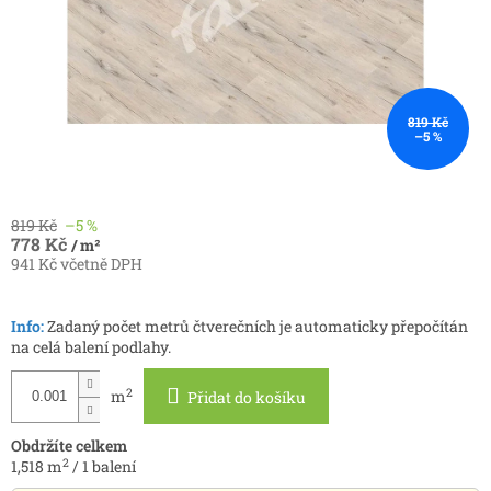
819 Kč
–5 %
819 Kč
–5 %
778 Kč
/ m²
941 Kč včetně DPH
Měrná
cena:
Info:
Zadaný počet metrů čtverečních je automaticky přepočítán
na celá balení podlahy.
2
m
Přidat do košíku
Obdržíte celkem
2
1,518
m
/
1
balení