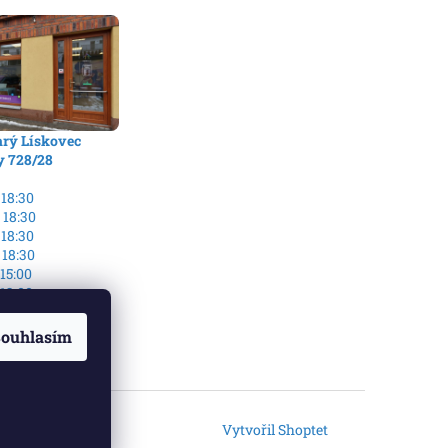
arý Lískovec
y 728/28
 18:30
 18:30
 18:30
 18:30
 15:00
 13:00
no
ouhlasím
Vytvořil Shoptet