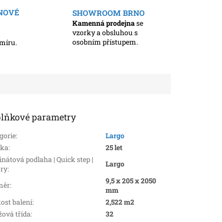
ENOVÉ
SHOWROOM BRNO
Kamenná prodejna
se
vzorky a obsluhou s
osobním přístupem.
míru.
lňkové parametry
gorie
:
Largo
uka
:
25 let
nátová podlaha | Quick step |
Largo
ry
:
9,5 x 205 x 2050
měr
:
mm
kost balení
:
2,522 m2
žová třída
:
32