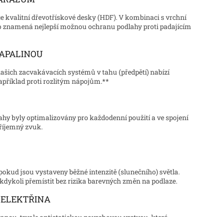
e kvalitní dřevotřískové desky (HDF). V kombinaci s vrchní
to znamená nejlepší možnou ochranu podlahy proti padajícím
KAPALINOU
ašich zacvakávacích systémů v tahu (předpětí) nabízí
apříklad proti rozlitým nápojům.**
ahy byly optimalizovány pro každodenní použití a ve spojení
říjemný zvuk.
kud jsou vystaveny běžné intenzitě (slunečního) světla.
 kdykoli přemístit bez rizika barevných změn na podlaze.
 ELEKTŘINA