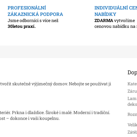
PROFESIONÁLNÍ
INDIVIDUÁLNÍ C
ZÁKAZNICKÁ PODPORA
NABÍDKY
Jsme odborníci s více než
ZDARMA
vytvoříme
30letou praxí.
cenovou nabídku na 
Dop
vořit skutečně výjimečný domov. Nebojte se používat ji
Kate
Zár
Lami
deko
iér. Prkna i dlaždice. Široké i malé. Moderní i tradiční.
Roz
st – dokonce i vaši koupelnu.
Veli
Zátě