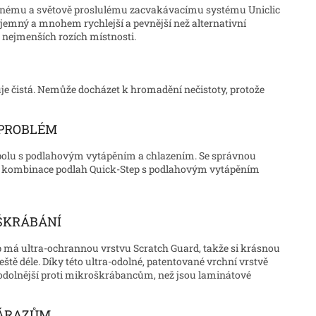
ovanému a světově proslulému zacvakávacímu systému Uniclic
íjemný a mnohem rychlejší a pevnější než alternativní
 nejmenších rozích místnosti.
je čistá. Nemůže docházet k hromadění nečistoty, protože
 PROBLÉM
spolu s podlahovým vytápěním a chlazením. Se správnou
 je kombinace podlah Quick-Step s podlahovým vytápěním
OŠKRÁBÁNÍ
 má ultra-ochrannou vrstvu Scratch Guard, takže si krásnou
tě déle. Díky této ultra-odolné, patentované vrchní vrstvě
 odolnější proti mikroškrábancům, než jsou laminátové
NÁRAZŮM