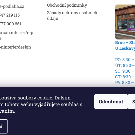
Obchodní podmínky
e-podlaha.cz
Zásady ochrany osobních
47 219 115
údajů
777 000 661
rcon interier/e-p
a
Brno – St
ninterierdesign
U Leskav
PO: 8:30 –
ÚT: 8:30 –
ST: 9:30 –
ČT: 8:30 –
PÁ: 8:30 –
SO: 9:00 –
NE: Zavře
používá soubory cookie. Dalším
Odmítnout
S
m tohoto webu vyjadřujete souhlas s
íváním.
í
echna práva vyhrazena.