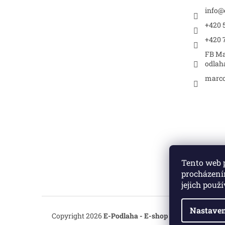
info
@
+420 5
+420 
FB Ma
odlah
marco
Tento web 
procházení
jejich použ
Nastaven
Copyright 2026
E-Podlaha - E-shop s podlahami
. Vš