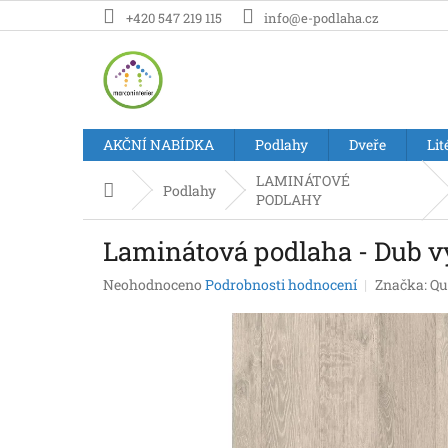
Přejít
+420 547 219 115
info@e-podlaha.cz
na
obsah
AKČNÍ NABÍDKA
Podlahy
Dveře
Lit
LAMINÁTOVÉ
Domů
Podlahy
PODLAHY
Laminátová podlaha - Dub v
Průměrné
Neohodnoceno
Podrobnosti hodnocení
Značka:
Qu
hodnocení
produktu
je
0,0
z
5
hvězdiček.