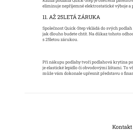
Každá podlaha Quick-Step je ošetřena patentov
eliminuje nepříjemné elektrostatické výboje a 
11. AŽ 25LETÁ ZÁRUKA
Společnost Quick-Step vkládá do svých podlah t
jak dlouho budete chtít. Na důkaz tohoto odh
s 25letou zárukou.
Při nákupu podlahy tvoří podlahová krytina pou
je elastické lepidlo či obvodovými lištami. To
může vám dokonale upřesnit představu o finan
Z
á
p
a
t
Kontakt
í