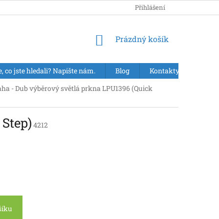
Přihlášení
NÁKUPNÍ
Prázdný košík
KOŠÍK
e, co jste hledali? Napište nám.
Blog
Kontakty
VÝPR
ha - Dub výběrový světlá prkna LPU1396 (Quick
 Step)
4212
šíku