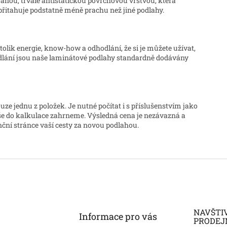
anou, trvale antistatickou povrchovou vrstvou, která
přitahuje podstatně méně prachu než jiné podlahy.
olik energie, know-how a odhodlání, že si je můžete užívat,
odlání jsou naše laminátové podlahy standardně dodávány
ze jednu z položek. Je nutné počítat i s příslušenstvím jako
 vše do kalkulace zahrneme. Výsledná cena je nezávazná a
ční stránce vaší cesty za novou podlahou.
NAVŠTI
Informace pro vás
PRODEJ