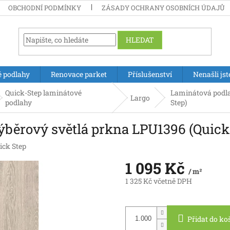
OBCHODNÍ PODMÍNKY
ZÁSADY OCHRANY OSOBNÍCH ÚDAJŮ
HLEDAT
é podlahy
Renovace parket
Příslušenství
Nenašli jst
Quick-Step laminátové
Laminátová podla
Largo
podlahy
Step)
ýběrový světlá prkna LPU1396 (Quick
ick Step
1 095 Kč
/ m²
1 325 Kč včetně DPH
Měrná
cena:
Přidat do ko