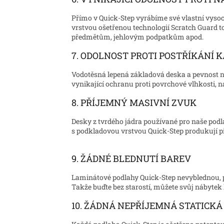
Přímo v Quick-Step vyrábíme své vlastní vysoc
vrstvou ošetřenou technologií Scratch Guard 
předmětům, jehlovým podpatkům apod.
7. ODOLNOST PROTI POSTŘÍKÁNÍ 
Vodotěsná lepená základová deska a pevnost n
vynikající ochranu proti povrchové vlhkosti, n
8. PŘÍJEMNÝ MASIVNÍ ZVUK
Desky z tvrdého jádra používané pro naše podl
s podkladovou vrstvou Quick-Step produkují p
9. ŽÁDNÉ BLEDNUTÍ BAREV
Laminátové podlahy Quick-Step nevyblednou, po
Takže buďte bez starostí, můžete svůj nábytek
10. ŽÁDNÁ NEPŘÍJEMNÁ STATICKÁ