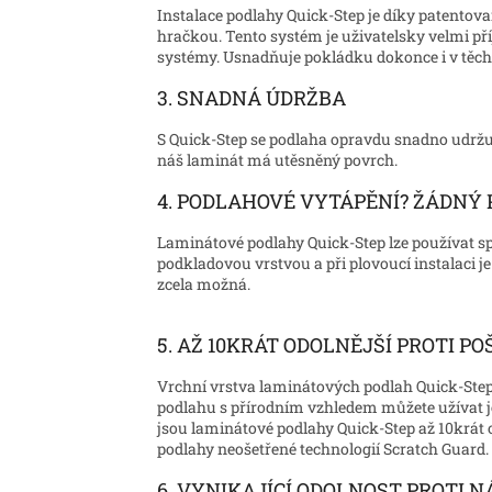
Instalace podlahy Quick-Step je díky patent
hračkou. Tento systém je uživatelsky velmi př
systémy. Usnadňuje pokládku dokonce i v těch
3. SNADNÁ ÚDRŽBA
S Quick-Step se podlaha opravdu snadno udržu
náš laminát má utěsněný povrch.
4. PODLAHOVÉ VYTÁPĚNÍ? ŽÁDNÝ
Laminátové podlahy Quick-Step lze používat 
podkladovou vrstvou a při plovoucí instalaci
zcela možná.
5. AŽ 10KRÁT ODOLNĚJŠÍ PROTI P
Vrchní vrstva laminátových podlah Quick-Step
podlahu s přírodním vzhledem můžete užívat ješ
jsou laminátové podlahy Quick-Step až 10krát
podlahy neošetřené technologií Scratch Guard.
6. VYNIKAJÍCÍ ODOLNOST PROTI 