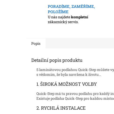
PORADÍME, ZAMĚŘÍME,
POLOŽÍME
U nás najdete
kompletní
zákaznický servis.
Popis
Detailní popis produktu
S laminátovou podlahou Quick-Step můžete vyt
s vědomím, že byla navržena k životu…
1. ŠIROKÁ MOŽNOST VOLBY
Quick-Step má tu pravou podlahu pro každý inter
Existuje podlaha Quick-Step pro každou místno
2. RYCHLÁ INSTALACE