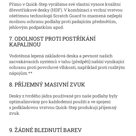
Přímo v Quick-Step vyrábíme své vlastní vysoce kvalitní
dřevotřískové desky (HDF). V kombinaci s vrchní vrstvou
ošetřenou technologií Scratch Guard to znamená nejlepší
možnou ochranu podlahy proti padajícím předmětům,
jehlovým podpatkům apod.
7. ODOLNOST PROTI POSTŘÍKÁNÍ
KAPALINOU
Vodotěsná lepená základová deska a pevnost našich
zacvakávacích systémů v tahu (předpětí) nabízí vynikající
ochranu proti povrchové vlhkosti, například proti rozlitým
nápojům.**
8. PŘÍJEMNÝ MASIVNÍ ZVUK
Desky z tvrdého jádra používané pro naše podlahy byly
optimalizovány pro každodenní použití a ve spojení
s podkladovou vrstvou Quick-Step produkují příjemný
zvuk.
9. ŽÁDNÉ BLEDNUTÍ BAREV