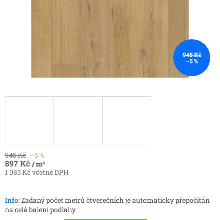
945 Kč
–5 %
945 Kč
–5 %
897 Kč
/ m²
1 085 Kč včetně DPH
Měrná
cena:
Info:
Zadaný počet metrů čtverečních je automaticky přepočítán
na celá balení podlahy.