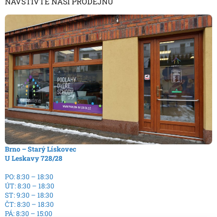
NAVŠTIVTE NAŠI PRODEJNU
Brno – Starý Lískovec
U Leskavy 728/28
PO: 8:30 – 18:30
ÚT: 8:30 – 18:30
ST: 9:30 – 18:30
ČT: 8:30 – 18:30
PÁ: 8:30 – 15:00