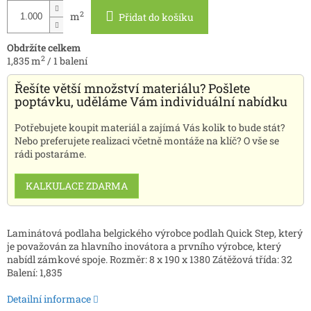
2
m
Přidat do košíku
Obdržíte celkem
2
1,835
m
/
1
balení
Řešíte větší množství materiálu? Pošlete
poptávku, uděláme Vám individuální nabídku
Potřebujete koupit materiál a zajímá Vás kolik to bude stát?
Nebo preferujete realizaci včetně montáže na klíč? O vše se
rádi postaráme.
KALKULACE ZDARMA
Laminátová podlaha belgického výrobce podlah Quick Step, který
je považován za hlavního inovátora a prvního výrobce, který
nabídl zámkové spoje. Rozměr: 8 x 190 x 1380 Zátěžová třída: 32
Balení: 1,835
Detailní informace