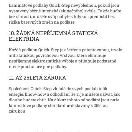
Laminátové podlahy Quick-Step nevyblednou, pokud jsou
vystaveny běžné intenzitě (slunečního) světla. Takže buďte
bez starostí, můžete svůj nábytek kdykoli přemístit bez
rizika barevných změn na podlaze.
10. ŽÁDNÁ NEPŘÍJEMNÁ STATICKÁ
ELEKTŘINA
Každá podlaha Quick-Step je ošetřena patentovanou, trvale
antistatickou povrchovou vrstvou, která eliminuje
nepříjemné elektrostatické výboje a přitahuje podstatně
méně prachu než jiné podlahy.
11. AŽ 25LETÁ ZÁRUKA
Společnost Quick-Step vkládá do svých podlah tolik
energie, know-how a odhodlání, že si je můžete užívat, jak
dlouho budete chtít. Na důkaz tohoto odhodlání jsou naše
laminátové podlahy standardně dodávány s 25letou
zárukou.