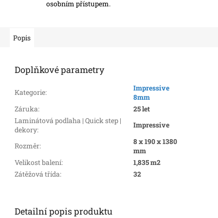
osobním přístupem.
Popis
Doplňkové parametry
Impressive
Kategorie
:
8mm
Záruka
:
25 let
Laminátová podlaha | Quick step |
Impressive
dekory
:
8 x 190 x 1380
Rozměr
:
mm
Velikost balení
:
1,835 m2
Zátěžová třída
:
32
Detailní popis produktu