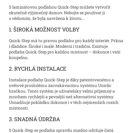
S laminátovou podlahou Quick-Step můžete vytvořit
skutečně výjimečný domov. Nebojte se používat ji
s vědomím, že byla navržena k životu…
1. ŠIROKÁ MOŽNOST VOLBY
Quick-Step má tu pravou podlahu pro každý interiér. Prkna
i dlaždice. Široké i malé. Moderní i tradiční. Existuje
podlaha Quick-Step pro každou místnost – dokonce i vaši
koupelnu.
2. RYCHLÁ INSTALACE
Instalace podlahy Quick-Step je díky patentovanému a
světově proslulému zacvakávacímu systému Uniclic
hračkou. Tento systém je uživatelsky velmi příjemný a
mnohem rychlejší a pevnější než alternativní systémy.
Usnadňuje pokládku dokonce i v těch nejmenších rozích
místnosti.
3. SNADNÁ ÚDRŽBA
S Quick-Step se podlaha opravdu snadno udržuje čistá.