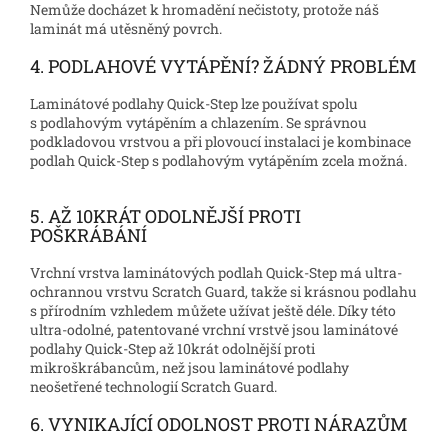
Nemůže docházet k hromadění nečistoty, protože náš
laminát má utěsněný povrch.
4. PODLAHOVÉ VYTÁPĚNÍ? ŽÁDNÝ PROBLÉM
Laminátové podlahy Quick-Step lze používat spolu
s podlahovým vytápěním a chlazením. Se správnou
podkladovou vrstvou a při plovoucí instalaci je kombinace
podlah Quick-Step s podlahovým vytápěním zcela možná.
5. AŽ 10KRÁT ODOLNĚJŠÍ PROTI
POŠKRÁBÁNÍ
Vrchní vrstva laminátových podlah Quick-Step má ultra-
ochrannou vrstvu Scratch Guard, takže si krásnou podlahu
s přírodním vzhledem můžete užívat ještě déle. Díky této
ultra-odolné, patentované vrchní vrstvě jsou laminátové
podlahy Quick-Step až 10krát odolnější proti
mikroškrábancům, než jsou laminátové podlahy
neošetřené technologií Scratch Guard.
6. VYNIKAJÍCÍ ODOLNOST PROTI NÁRAZŮM