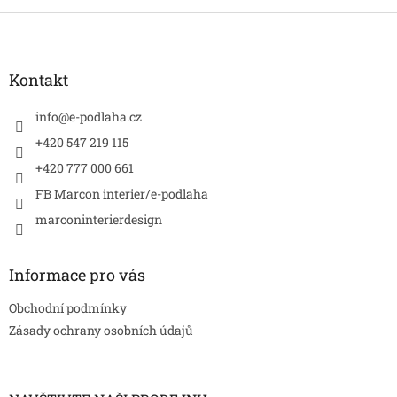
Z
á
p
a
Kontakt
t
í
info
@
e-podlaha.cz
+420 547 219 115
+420 777 000 661
FB Marcon interier/e-podlaha
marconinterierdesign
Informace pro vás
Obchodní podmínky
Zásady ochrany osobních údajů