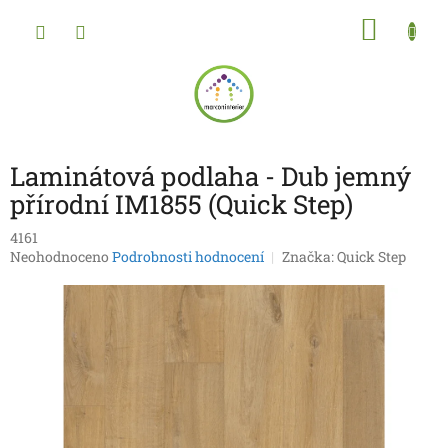
Přejít
NÁKU
na
obsah
KOŠÍK
Laminátová podlaha - Dub jemný
přírodní IM1855 (Quick Step)
4161
Průměrné
Neohodnoceno
Podrobnosti hodnocení
Značka:
Quick Step
hodnocení
produktu
je
0,0
z
5
hvězdiček.