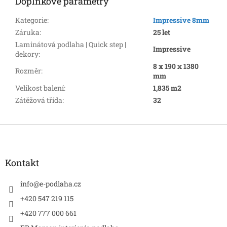
Doplňkové parametry
Kategorie
:
Impressive 8mm
Záruka
:
25 let
Laminátová podlaha | Quick step |
Impressive
dekory
:
8 x 190 x 1380
Rozměr
:
mm
Velikost balení
:
1,835 m2
Zátěžová třída
:
32
Z
á
p
a
Kontakt
t
í
info
@
e-podlaha.cz
+420 547 219 115
+420 777 000 661