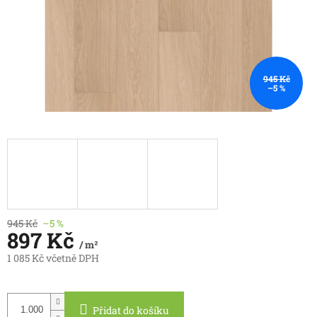
945 Kč
–5 %
945 Kč
–5 %
897 Kč
/ m²
1 085 Kč včetně DPH
Měrná
cena:
Přidat do košíku