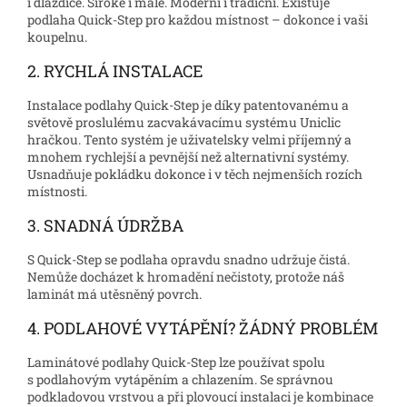
i dlaždice. Široké i malé. Moderní i tradiční. Existuje
podlaha Quick-Step pro každou místnost – dokonce i vaši
koupelnu.
2. RYCHLÁ INSTALACE
Instalace podlahy Quick-Step je díky patentovanému a
světově proslulému zacvakávacímu systému Uniclic
hračkou. Tento systém je uživatelsky velmi příjemný a
mnohem rychlejší a pevnější než alternativní systémy.
Usnadňuje pokládku dokonce i v těch nejmenších rozích
místnosti.
3. SNADNÁ ÚDRŽBA
S Quick-Step se podlaha opravdu snadno udržuje čistá.
Nemůže docházet k hromadění nečistoty, protože náš
laminát má utěsněný povrch.
4. PODLAHOVÉ VYTÁPĚNÍ? ŽÁDNÝ PROBLÉM
Laminátové podlahy Quick-Step lze používat spolu
s podlahovým vytápěním a chlazením. Se správnou
podkladovou vrstvou a při plovoucí instalaci je kombinace