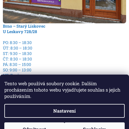
Brno – Starý Lískovec
U Leskavy 728/28
PO: 8:30 – 18:30
ÚT: 8:30 – 18:30
ST: 9:30 – 18:30
ČT: 8:30 – 18:30
PÁ: 8:30 – 15:00
SO: 9:00 – 13:00
NE: Zavřeno
Tento web používá soubory cookie. Dalším
procházením tohoto webu vyjadřujete souhlas s jejich
používáním.
Nastavení
Vytvořil Shoptet
Copyright 2026
E-Podlaha - E-shop s podlahami
. Všechna