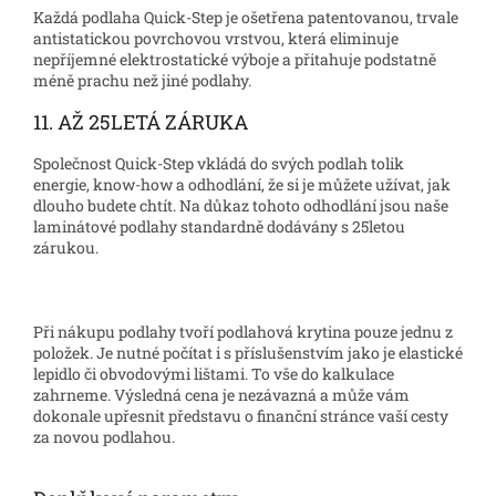
Každá podlaha Quick-Step je ošetřena patentovanou, trvale
antistatickou povrchovou vrstvou, která eliminuje
nepříjemné elektrostatické výboje a přitahuje podstatně
méně prachu než jiné podlahy.
11. AŽ 25LETÁ ZÁRUKA
Společnost Quick-Step vkládá do svých podlah tolik
energie, know-how a odhodlání, že si je můžete užívat, jak
dlouho budete chtít. Na důkaz tohoto odhodlání jsou naše
laminátové podlahy standardně dodávány s 25letou
zárukou.
Při nákupu podlahy tvoří podlahová krytina pouze jednu z
položek. Je nutné počítat i s příslušenstvím jako je elastické
lepidlo či obvodovými lištami. To vše do kalkulace
zahrneme. Výsledná cena je nezávazná a může vám
dokonale upřesnit představu o finanční stránce vaší cesty
za novou podlahou.