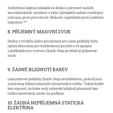
Vodotěsná lepená základová deska a pevnost našich
zacvakávacích systémů v tahu (předpětí) nabízí vynikající
ochranu proti povrchové vlhkosti, například proti rozlitým
nápojům.**
8. PŘÍJEMNÝ MASIVNÍ ZVUK
Desky z tvrdého jádra používané pro naše podlahy byly
optimalizovány pro každodenní použití a ve spojení
s podkladovou vrstvou Quick-Step produkují příjemný
zvuk.
9. ŽÁDNÉ BLEDNUTÍ BAREV
Laminátové podlahy Quick-Step nevyblednou, pokud jsou
vystaveny běžné intenzitě (slunečního) světla. Takže buďte
bez starostí, můžete svůj nábytek kdykoli přemístit bez
rizika barevných změn na podlaze.
10. ŽÁDNÁ NEPŘÍJEMNÁ STATICKÁ
ELEKTŘINA