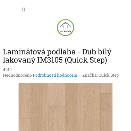
Přejít
NÁKU
na
obsah
KOŠÍK
Laminátová podlaha - Dub bílý
lakovaný IM3105 (Quick Step)
4149
Průměrné
Neohodnoceno
Podrobnosti hodnocení
Značka:
Quick Step
hodnocení
produktu
je
0,0
z
5
hvězdiček.