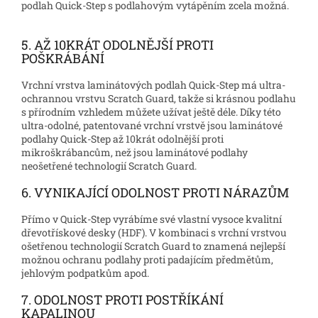
podlah Quick-Step s podlahovým vytápěním zcela možná.
5. AŽ 10KRÁT ODOLNĚJŠÍ PROTI
POŠKRÁBÁNÍ
Vrchní vrstva laminátových podlah Quick-Step má ultra-
ochrannou vrstvu Scratch Guard, takže si krásnou podlahu
s přírodním vzhledem můžete užívat ještě déle. Díky této
ultra-odolné, patentované vrchní vrstvě jsou laminátové
podlahy Quick-Step až 10krát odolnější proti
mikroškrábancům, než jsou laminátové podlahy
neošetřené technologií Scratch Guard.
6. VYNIKAJÍCÍ ODOLNOST PROTI NÁRAZŮM
Přímo v Quick-Step vyrábíme své vlastní vysoce kvalitní
dřevotřískové desky (HDF). V kombinaci s vrchní vrstvou
ošetřenou technologií Scratch Guard to znamená nejlepší
možnou ochranu podlahy proti padajícím předmětům,
jehlovým podpatkům apod.
7. ODOLNOST PROTI POSTŘÍKÁNÍ
KAPALINOU