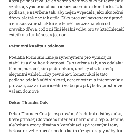
která přináší revoluci do vašeho domova díky přirozenému
vzhledu, vysoké odolnosti a každodennímu komfortu. Tato
podlaha je navržena tak, aby nejen vypadala jako skutečné
dřevo, ale také se tak cítila. Díky precizní povrchové úpravě
a embosované struktuře je téměř nerozeznatelná od
pravého dřeva, což z ní činí ideální volbu pro ty, kteří hledají
estetiku a funkčnost v jednom.
Prémiová kvalita a odolnost
Podlaha Premium Line je synonymem pro vynikající
stabilitu a dlouhou životnost. Je navržena tak, aby odolala i
těm nejnáročnějším podmínkám, aniž by ztratila svůj
elegantní vzhled. Díky pevné SPC konstrukci je tato
podlaha odolná vůči vlhkosti, nerovnostem a intenzivnímu
provozu, což z ní činí ideální volbu pro jakýkoliv prostor ve
vašem domově.
Dekor Thunder Oak
Dekor Thunder Oak je inspirován přírodními odstíny dubu,
které přinášejí do vašeho interiéru harmonii a teplo. Jemné,
ale bohaté vzory dřeviny v kombinaci s přirozenými tóny
béžové a světle hnědé snadno ladí s různými styly nábytku