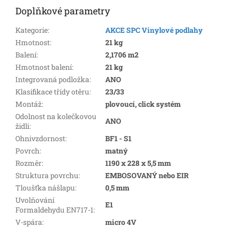
Doplňkové parametry
Kategorie
:
AKCE SPC Vinylové podlahy
Hmotnost
:
21 kg
Balení
:
2,1706 m2
Hmotnost balení
:
21 kg
Integrovaná podložka
:
ANO
Klasifikace třídy otěru
:
23/33
Montáž
:
plovoucí, click systém
Odolnost na kolečkovou
ANO
židli
:
Ohnivzdornost
:
BF1 - S1
Povrch
:
matný
Rozměr
:
1190 x 228 x 5,5 mm
Struktura povrchu
:
EMBOSOVANÝ nebo EIR
Tloušťka nášlapu
:
0,5 mm
Uvolňování
E1
Formaldehydu EN717-1
:
V-spára
:
micro 4V