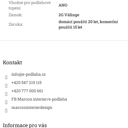
Vhodné pro podlahové
ANO
topení
:
Zámek
:
2G Välinge
domácí použití 20 let, komerční
Záruka
:
použití 15 let
Z
á
p
a
Kontakt
t
í
info
@
e-podlaha.cz
+420 547 219 115
+420 777 000 661
FB Marcon interier/e-podlaha
marconinterierdesign
Informace pro vás