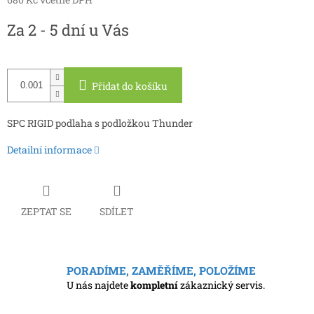
Měrná
Za 2 - 5 dní u Vás
cena:
Přidat do košíku
SPC RIGID podlaha s podložkou Thunder
Detailní informace
ZEPTAT SE
SDÍLET
PORADÍME, ZAMĚŘÍME, POLOŽÍME
U nás najdete
kompletní
zákaznický servis.