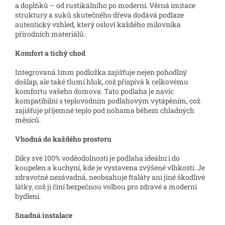
a doplňků – od rustikálního po moderní. Věrná imitace
struktury a suků skutečného dřeva dodává podlaze
autentický vzhled, který osloví každého milovníka
přírodních materiálů.
Komfort a tichý chod
Integrovaná 1mm podložka zajišťuje nejen pohodlný
došlap, ale také tlumí hluk, což přispívá k celkovému
komfortu vašeho domova. Tato podlaha je navíc
kompatibilní s teplovodním podlahovým vytápěním, což
zajišťuje příjemné teplo pod nohama během chladných
měsíců.
Vhodná do každého prostoru
Díky své 100% voděodolnosti je podlaha ideální i do
koupelen a kuchyní, kde je vystavena zvýšené vlhkosti. Je
zdravotně nezávadná, neobsahuje ftaláty ani jiné škodlivé
látky, což ji činí bezpečnou volbou pro zdravé a moderní
bydlení.
Snadná instalace