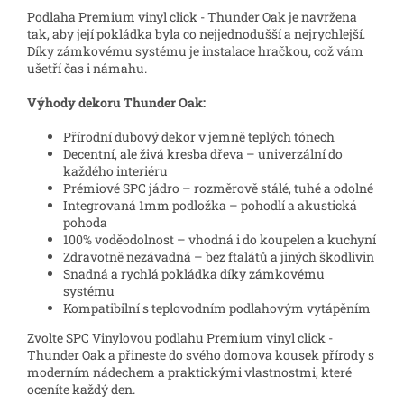
Podlaha Premium vinyl click - Thunder Oak je navržena
tak, aby její pokládka byla co nejjednodušší a nejrychlejší.
Díky zámkovému systému je instalace hračkou, což vám
ušetří čas i námahu.
Výhody dekoru Thunder Oak:
Přírodní dubový dekor v jemně teplých tónech
Decentní, ale živá kresba dřeva – univerzální do
každého interiéru
Prémiové SPC jádro – rozměrově stálé, tuhé a odolné
Integrovaná 1mm podložka – pohodlí a akustická
pohoda
100% voděodolnost – vhodná i do koupelen a kuchyní
Zdravotně nezávadná – bez ftalátů a jiných škodlivin
Snadná a rychlá pokládka díky zámkovému
systému
Kompatibilní s teplovodním podlahovým vytápěním
Zvolte SPC Vinylovou podlahu Premium vinyl click -
Thunder Oak a přineste do svého domova kousek přírody s
moderním nádechem a praktickými vlastnostmi, které
oceníte každý den.