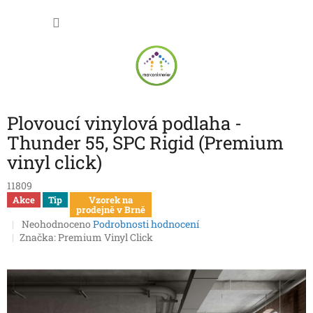
Přejít
NÁKU
na
obsah
KOŠÍK
Plovoucí vinylová podlaha -
Thunder 55, SPC Rigid (Premium
vinyl click)
11809
Akce
Tip
Vzorek na
prodejně v Brně
Průměrné
Neohodnoceno
Podrobnosti hodnocení
hodnocení
Značka:
Premium Vinyl Click
produktu
je
0,0
z
5