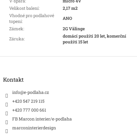
V-spára
:
micro 4V
Velikost balení
:
2,17 m2
Vhodné pro podlahové
ANO
topení
:
Zámek
:
2G Välinge
domácí použití 20 let, komerční
Záruka
:
použití 15 let
Z
á
p
a
Kontakt
t
í
info
@
e-podlaha.cz
+420 547 219 115
+420 777 000 661
FB Marcon interier/e-podlaha
marconinterierdesign