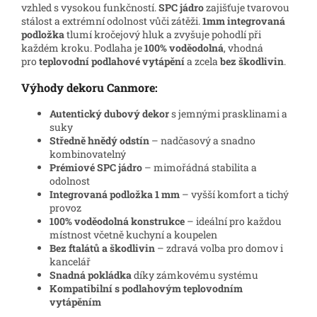
vzhled s vysokou funkčností.
SPC jádro
zajišťuje tvarovou
stálost a extrémní odolnost vůči zátěži.
1mm integrovaná
podložka
tlumí kročejový hluk a zvyšuje pohodlí při
každém kroku. Podlaha je
100% voděodolná
, vhodná
pro
teplovodní podlahové vytápění
a zcela
bez škodlivin
.
Výhody dekoru Canmore:
Autentický dubový dekor
s jemnými prasklinami a
suky
Středně hnědý odstín
– nadčasový a snadno
kombinovatelný
Prémiové SPC jádro
– mimořádná stabilita a
odolnost
Integrovaná podložka 1 mm
– vyšší komfort a tichý
provoz
100% voděodolná konstrukce
– ideální pro každou
místnost včetně kuchyní a koupelen
Bez ftalátů a škodlivin
– zdravá volba pro domov i
kancelář
Snadná pokládka
díky zámkovému systému
Kompatibilní s podlahovým teplovodním
vytápěním