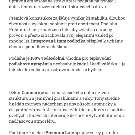
úpravě a embosované struktuře je podlaha na pohled i
dotek téměř nerozeznatelná od skutečného dřeva.
Prémiová konstrukce zajišťuje vynikající stabilitu, dlouhou
životnost a vysokou odolnost proti opotřebení. Podlaha
Premium Line je navržena tak, aby zvládla i náročný
provoz, a přesto si zachovala svůj elegantní vzhled po
mnoho let.
Integrovaná 1mm podložka
přispívá k tichému
chodu a pohodlnému došlapu.
Podlaha je
100% voděodolná
, vhodná pro
teplovodní
podlahové vytápění
a neobsahuje žádné škodlivé látky – je
tak ideální volbou pro zdravé a moderní bydlení.
Dekor
Canmore
je oslavou klasického dubu s živou
strukturou a jemnými prasklinami a suky. Tóny středně
hnědé s mírným nádechem patiny působí autenticky a
elegantně zároveň. Je to univerzální dekor, který se hodí do
světlých i tmavších interiérů, kde chcete vytvořit útulnou a
nadčasovou atmosféru.
Podlaha z kolekce
Premium Line
spojuje věrný přírodní