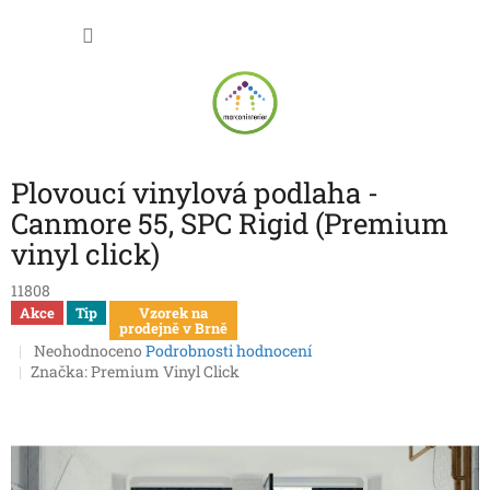
Přejít
NÁKU
na
obsah
KOŠÍK
Plovoucí vinylová podlaha -
Canmore 55, SPC Rigid (Premium
vinyl click)
11808
Akce
Tip
Vzorek na
prodejně v Brně
Průměrné
Neohodnoceno
Podrobnosti hodnocení
hodnocení
Značka:
Premium Vinyl Click
produktu
je
0,0
z
5