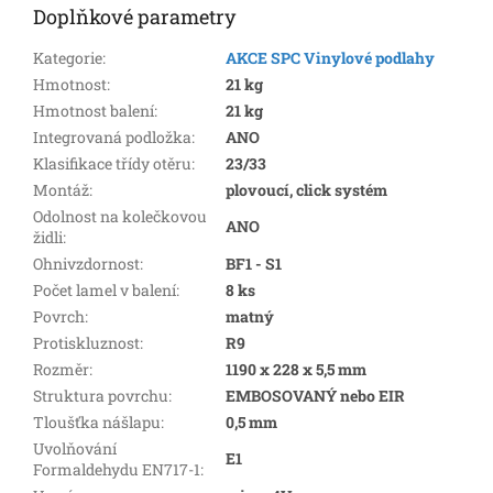
Doplňkové parametry
Kategorie
:
AKCE SPC Vinylové podlahy
Hmotnost
:
21 kg
Hmotnost balení
:
21 kg
Integrovaná podložka
:
ANO
Klasifikace třídy otěru
:
23/33
Montáž
:
plovoucí, click systém
Odolnost na kolečkovou
ANO
židli
:
Ohnivzdornost
:
BF1 - S1
Počet lamel v balení
:
8 ks
Povrch
:
matný
Protiskluznost
:
R9
Rozměr
:
1190 x 228 x 5,5 mm
Struktura povrchu
:
EMBOSOVANÝ nebo EIR
Tloušťka nášlapu
:
0,5 mm
Uvolňování
E1
Formaldehydu EN717-1
: