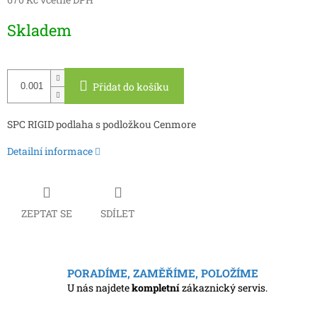
Měrná
Skladem
cena:
Přidat do košíku
SPC RIGID podlaha s podložkou Cenmore
Detailní informace
ZEPTAT SE
SDÍLET
PORADÍME, ZAMĚŘÍME, POLOŽÍME
U nás najdete
kompletní
zákaznický servis.