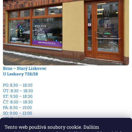
Brno – Starý Lískovec
U Leskavy 728/28
PO: 8:30 – 18:30
ÚT: 8:30 – 18:30
ST: 9:30 – 18:30
ČT: 8:30 – 18:30
PÁ: 8:30 – 15:00
SO: 9:00 – 13:00
NE: Zavřeno
Tento web používá soubory cookie. Dalším