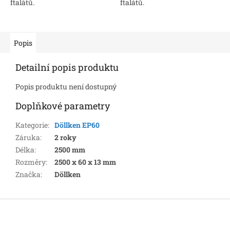
ftalátů.
ftalátů.
Popis
Detailní popis produktu
Popis produktu není dostupný
Doplňkové parametry
Kategorie
:
Döllken EP60
Záruka
:
2 roky
Délka
:
2500 mm
Rozměry
:
2500 x 60 x 13 mm
Značka
:
Döllken
Z
á
p