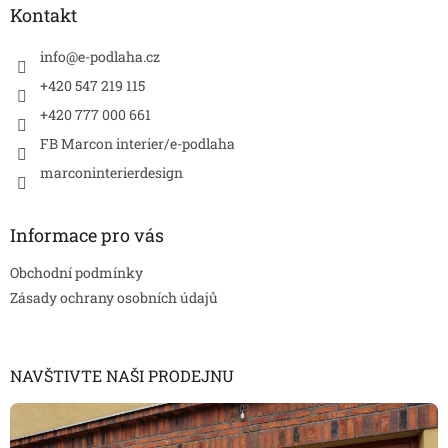
a
Kontakt
t
í
info
@
e-podlaha.cz
+420 547 219 115
+420 777 000 661
FB Marcon interier/e-podlaha
marconinterierdesign
Informace pro vás
Obchodní podmínky
Zásady ochrany osobních údajů
NAVŠTIVTE NAŠI PRODEJNU