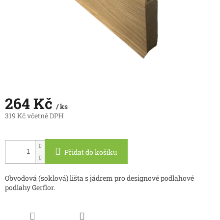
264 Kč
/ ks
319 Kč včetně DPH
Měrná
cena:
Přidat do košíku
Obvodová (soklová) lišta s jádrem pro designové podlahové
podlahy Gerflor.