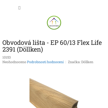
Přejít
NÁKU
na
obsah
KOŠÍK
Obvodová lišta - EP 60/13 Flex Life
2391 (Döllken)
10153
Průměrné
Neohodnoceno
Podrobnosti hodnocení
Značka:
Döllken
hodnocení
produktu
je
0,0
z
5
hvězdiček.