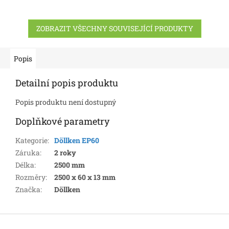
ZOBRAZIT VŠECHNY SOUVISEJÍCÍ PRODUKTY
Popis
Detailní popis produktu
Popis produktu není dostupný
Doplňkové parametry
Kategorie
:
Döllken EP60
Záruka
:
2 roky
Délka
:
2500 mm
Rozměry
:
2500 x 60 x 13 mm
Značka
:
Döllken
Z