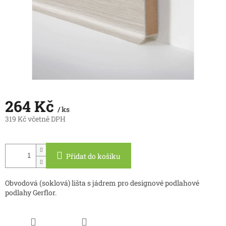
264 Kč
/ ks
319 Kč včetně DPH
Měrná
cena:
Přidat do košíku
Obvodová (soklová) lišta s jádrem pro designové podlahové
podlahy Gerflor.