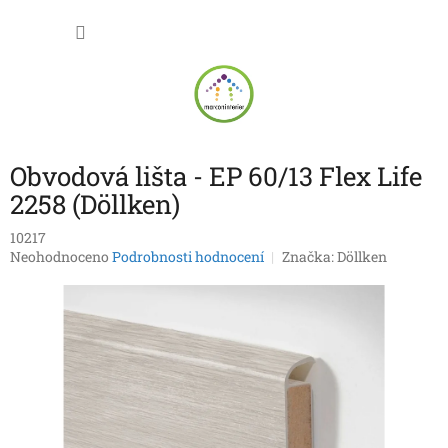
Přejít
NÁKU
na
obsah
KOŠÍK
Obvodová lišta - EP 60/13 Flex Life
2258 (Döllken)
10217
Průměrné
Neohodnoceno
Podrobnosti hodnocení
Značka:
Döllken
hodnocení
produktu
je
0,0
z
5
hvězdiček.