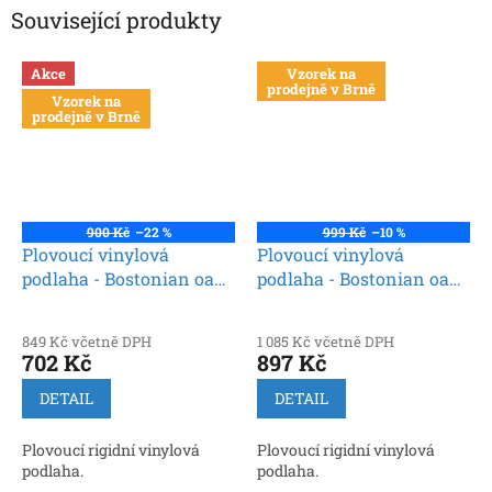
Související produkty
Akce
Vzorek na
prodejně v Brně
Vzorek na
prodejně v Brně
900 Kč
–22 %
999 Kč
–10 %
Plovoucí vinylová
Plovoucí vinylová
podlaha - Bostonian oak
podlaha - Bostonian oak
beige 0853, Creation 40
beige 0853, Creation 55
rigid acoustic (Gerflor)
rigid acoustic (Gerflor)
849 Kč včetně DPH
1 085 Kč včetně DPH
702 Kč
897 Kč
DETAIL
DETAIL
Plovoucí rigidní vinylová
Plovoucí rigidní vinylová
podlaha.
podlaha.