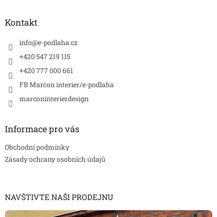
á
p
a
Kontakt
t
í
info
@
e-podlaha.cz
+420 547 219 115
+420 777 000 661
FB Marcon interier/e-podlaha
marconinterierdesign
Informace pro vás
Obchodní podmínky
Zásady ochrany osobních údajů
NAVŠTIVTE NAŠI PRODEJNU