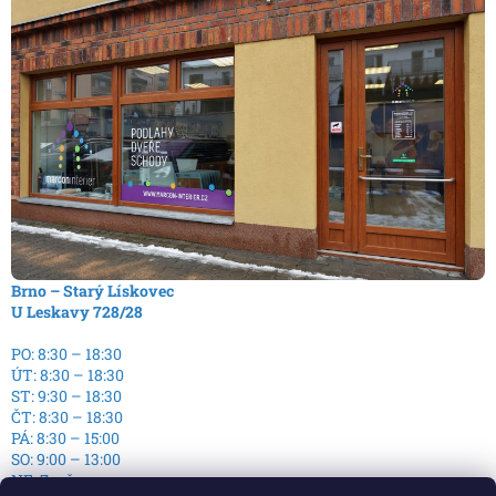
Brno – Starý Lískovec
U Leskavy 728/28
PO: 8:30 – 18:30
ÚT: 8:30 – 18:30
ST: 9:30 – 18:30
ČT: 8:30 – 18:30
PÁ: 8:30 – 15:00
SO: 9:00 – 13:00
NE: Zavřeno