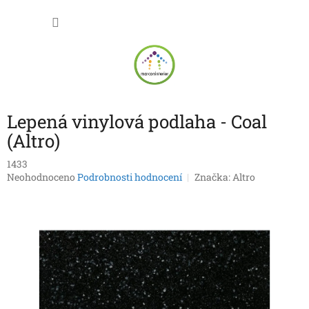
Přejít
NÁKU
na
obsah
KOŠÍK
Lepená vinylová podlaha - Coal
(Altro)
1433
Průměrné
Neohodnoceno
Podrobnosti hodnocení
Značka:
Altro
hodnocení
produktu
je
0,0
z
5
hvězdiček.