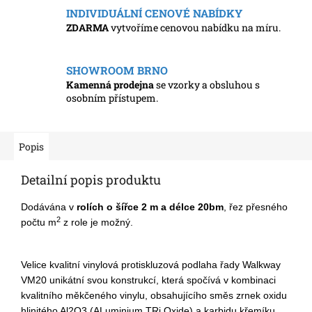
INDIVIDUÁLNÍ CENOVÉ NABÍDKY
ZDARMA
vytvoříme cenovou nabídku na míru.
SHOWROOM BRNO
Kamenná prodejna
se vzorky a obsluhou s
osobním přístupem.
Popis
Detailní popis produktu
Dodávána v
rolích o šířce 2 m a délce 20bm
, řez přesného
2
počtu m
z role je možný.
Velice kvalitní vinylová protiskluzová podlaha řady Walkway
VM20 unikátní svou konstrukcí, která spočívá v kombinaci
kvalitního měkčeného vinylu, obsahujícího směs zrnek oxidu
hlinitého Al2O3 (ALuminium TRi Oxide) a karbidu křemíku