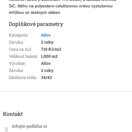
SiC, litého na polyestero-celulózovou vrstvu vyztuženou
mřížkou ze skelných vláken.
Doplňkové parametry
Kategorie
:
Altro
Záruka
:
2 roky
Cena za m2
:
719 Kč/m2
Velikost balení
:
1,000 m2
Výrobce
:
Altro
Záruka
:
2 roky
Zátěžová třída
:
34/43
Z
á
p
a
Kontakt
t
í
info
@
e-podlaha.cz