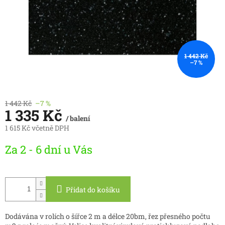
1 442 Kč
–7 %
1 442 Kč
–7 %
1 335 Kč
/ balení
1 615 Kč včetně DPH
Měrná
Za 2 - 6 dní u Vás
cena:
Přidat do košíku
Dodávána v rolích o šířce 2 m a délce 20bm, řez přesného počtu