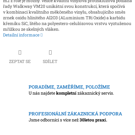
m2 z role je možný. Velice kvalitní vinylová protiskluzová podlaha
řady Walkway VM20 unikátní svou konstrukcí, která spočívá
v kombinaci kvalitního měkčeného vinylu, obsahujícího směs
zrnek oxidu hlinitého Al2O3 (ALuminium TRi Oxide) a karbidu
křemíku SiC, litého na polyestero-celulózovou vrstvu vyztuženou
mřížkou ze skelných vláken.
Detailní informace
ZEPTAT SE
SDÍLET
PORADÍME, ZAMĚŘÍME, POLOŽÍME
U nás najdete
kompletní
zákaznický servis.
PROFESIONÁLNÍ ZÁKAZNICKÁ PODPORA
Jsme odborníci s více než
30letou praxí.