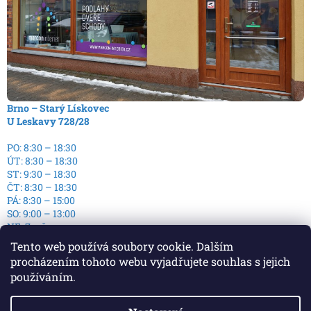
Brno – Starý Lískovec
U Leskavy 728/28
PO: 8:30 – 18:30
ÚT: 8:30 – 18:30
ST: 9:30 – 18:30
ČT: 8:30 – 18:30
PÁ: 8:30 – 15:00
SO: 9:00 – 13:00
NE: Zavřeno
Tento web používá soubory cookie. Dalším
procházením tohoto webu vyjadřujete souhlas s jejich
používáním.