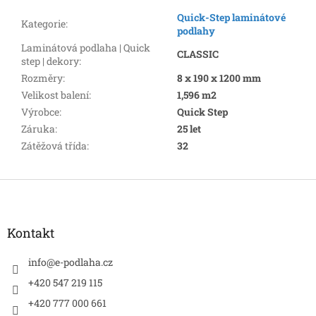
Quick-Step laminátové
Kategorie
:
podlahy
Laminátová podlaha | Quick
CLASSIC
step | dekory
:
Rozměry
:
8 x 190 x 1200 mm
Velikost balení
:
1,596 m2
Výrobce
:
Quick Step
Záruka
:
25 let
Zátěžová třída
:
32
Z
á
p
a
Kontakt
t
í
info
@
e-podlaha.cz
+420 547 219 115
+420 777 000 661