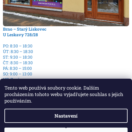
Brno – Starý Lískovec
U Leskavy 728/28
PO: 8:30 – 18:30
ÚT: 8:30 – 18:30
ST: 9:30 – 18:30
ČT: 8:30 – 18:30
PÁ: 8:30 – 15:00
SO: 9:00 – 13:00
NE: Zavřeno
Tento web používá soubory cookie. Dalším
procházením tohoto webu vyjadřujete souhlas s jejich
používáním.
Nastavení
Vytvořil Shoptet
Copyright 2026
E-Podlaha - E-shop s podlahami
. Všechna