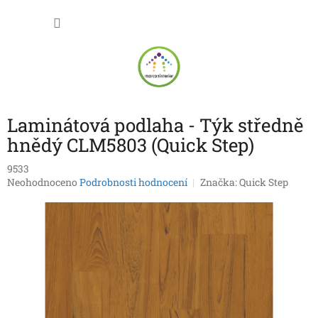
Přejít
NÁKU
na
obsah
KOŠÍK
Laminátová podlaha - Týk středně
hnědý CLM5803 (Quick Step)
9533
Průměrné
Neohodnoceno
Podrobnosti hodnocení
Značka:
Quick Step
hodnocení
produktu
je
0,0
z
5
hvězdiček.