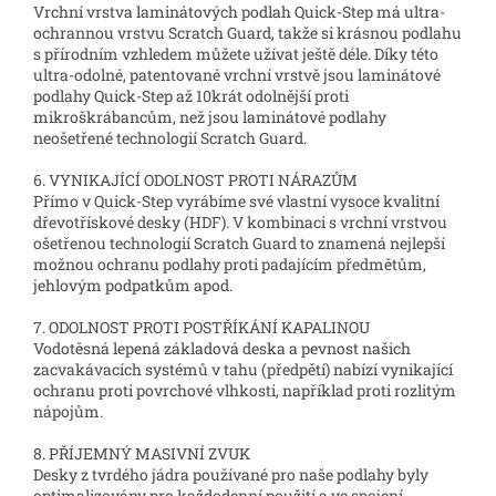
Vrchní vrstva laminátových podlah Quick-Step má ultra-
ochrannou vrstvu Scratch Guard, takže si krásnou podlahu
s přírodním vzhledem můžete užívat ještě déle. Díky této
ultra-odolné, patentované vrchní vrstvě jsou laminátové
podlahy Quick-Step až 10krát odolnější proti
mikroškrábancům, než jsou laminátové podlahy
neošetřené technologií Scratch Guard.
6. VYNIKAJÍCÍ ODOLNOST PROTI NÁRAZŮM
Přímo v Quick-Step vyrábíme své vlastní vysoce kvalitní
dřevotřískové desky (HDF). V kombinaci s vrchní vrstvou
ošetřenou technologií Scratch Guard to znamená nejlepší
možnou ochranu podlahy proti padajícím předmětům,
jehlovým podpatkům apod.
7. ODOLNOST PROTI POSTŘÍKÁNÍ KAPALINOU
Vodotěsná lepená základová deska a pevnost našich
zacvakávacích systémů v tahu (předpětí) nabízí vynikající
ochranu proti povrchové vlhkosti, například proti rozlitým
nápojům.
8. PŘÍJEMNÝ MASIVNÍ ZVUK
Desky z tvrdého jádra používané pro naše podlahy byly
optimalizovány pro každodenní použití a ve spojení