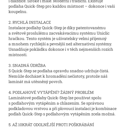
i dlaždice. Široké i malé. Moderní i tradiční. Existuje
podlaha Quick-Step pro každou místnost – dokonce i vaši
koupelnu.
2. RYCHLÁ INSTALACE
Instalace podlahy Quick-Step je díky patentovanému
a světově proslulému zacvakávacímu systému Uniclic
hračkou. Tento systém je uživatelsky velmi příjemný
a mnohem rychlejší a pevnější než alternativní systémy.
Usnadňuje pokládku dokonce i v těch nejmenších rozích
místnosti.
3. SNADNÁ ÚDRŽBA
S Quick-Step se podlaha opravdu snadno udržuje čistá.
Nemůže docházet k hromadění nečistoty, protože náš
laminát má utěsněný povrch.
4. PODLAHOVÉ VYTÁPĚNÍ? ŽÁDNÝ PROBLÉM
Laminátové podlahy Quick-Step lze používat spolu
s podlahovým vytápěním a chlazením. Se správnou
podkladovou vrstvou a při plovoucí instalaci je kombinace
podlah Quick-Step s podlahovým vytápěním zcela možná.
5. AŽ 10KRÁT ODOLNĚJŠÍ PROTI POŠKRÁBÁNÍ