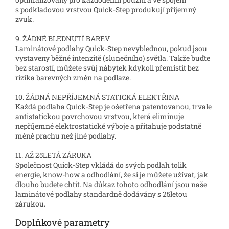
s podkladovou vrstvou Quick-Step produkují příjemný
zvuk.
9. ŽÁDNÉ BLEDNUTÍ BAREV
Laminátové podlahy Quick-Step nevyblednou, pokud jsou
vystaveny běžné intenzitě (slunečního) světla. Takže buďte
bez starostí, můžete svůj nábytek kdykoli přemístit bez
rizika barevných změn na podlaze.
10. ŽÁDNÁ NEPŘÍJEMNÁ STATICKÁ ELEKTŘINA
Každá podlaha Quick-Step je ošetřena patentovanou, trvale
antistatickou povrchovou vrstvou, která eliminuje
nepříjemné elektrostatické výboje a přitahuje podstatně
méně prachu než jiné podlahy.
11. AŽ 25LETÁ ZÁRUKA
Společnost Quick-Step vkládá do svých podlah tolik
energie, know-how a odhodlání, že si je můžete užívat, jak
dlouho budete chtít. Na důkaz tohoto odhodlání jsou naše
laminátové podlahy standardně dodávány s 25letou
zárukou.
Doplňkové parametry