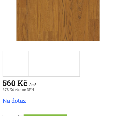
560 Kč
/ m²
678 Kč včetně DPH
Měrná
Na dotaz
cena: