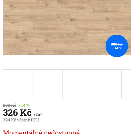
380 Kč
–14 %
380 Kč
–14 %
326 Kč
/ m²
394 Kč včetně DPH
Měrná
Momentálně nedostupné
cena: