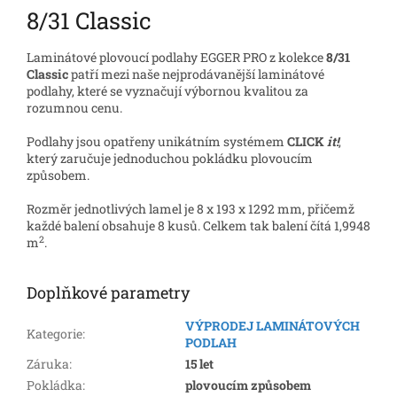
8/31 Classic
Laminátové plovoucí podlahy EGGER PRO z kolekce
8/31
Classic
patří mezi naše nejprodávanější laminátové
podlahy, které se vyznačují výbornou kvalitou za
rozumnou cenu.
Podlahy jsou opatřeny unikátním systémem
CLICK
it!
,
který zaručuje jednoduchou pokládku plovoucím
způsobem.
Rozměr jednotlivých lamel je 8 x 193 x 1292 mm, přičemž
každé balení obsahuje 8 kusů. Celkem tak balení čítá 1,9948
2
m
.
Doplňkové parametry
VÝPRODEJ LAMINÁTOVÝCH
Kategorie
:
PODLAH
Záruka
:
15 let
Pokládka
:
plovoucím způsobem