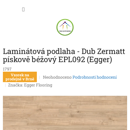
Přejít
NÁKU
na
obsah
KOŠÍK
Laminátová podlaha - Dub Zermatt
pískově béžový EPL092 (Egger)
1797
Vzorek na
Průměrné
Neohodnoceno
Podrobnosti hodnocení
prodejně v Brně
hodnocení
Značka:
Egger Flooring
produktu
je
0,0
z
5
hvězdiček.