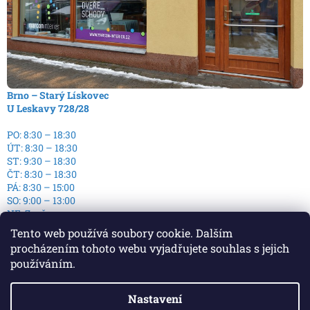
Brno – Starý Lískovec
U Leskavy 728/28
PO: 8:30 – 18:30
ÚT: 8:30 – 18:30
ST: 9:30 – 18:30
ČT: 8:30 – 18:30
PÁ: 8:30 – 15:00
SO: 9:00 – 13:00
NE: Zavřeno
Tento web používá soubory cookie. Dalším
procházením tohoto webu vyjadřujete souhlas s jejich
používáním.
Nastavení
Vytvořil Shoptet