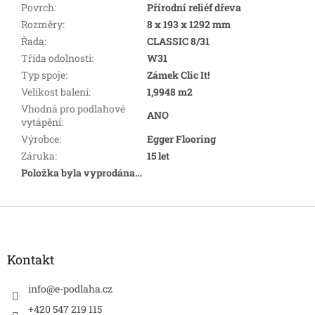
Povrch
:
Přírodní reliéf dřeva
Rozměry
:
8 x 193 x 1292 mm
Řada
:
CLASSIC 8/31
Třída odolnosti
:
W31
Typ spoje
:
Zámek Clic It!
Velikost balení
:
1,9948 m2
Vhodná pro podlahové
ANO
vytápění
:
Výrobce
:
Egger Flooring
Záruka
:
15 let
Položka byla vyprodána…
Z
á
p
a
Kontakt
t
í
info
@
e-podlaha.cz
+420 547 219 115