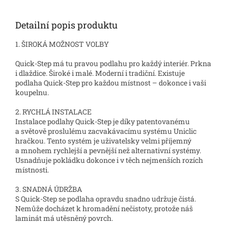
Detailní popis produktu
1. ŠIROKÁ MOŽNOST VOLBY
Quick-Step má tu pravou podlahu pro každý interiér. Prkna
i dlaždice. Široké i malé. Moderní i tradiční. Existuje
podlaha Quick-Step pro každou místnost – dokonce i vaši
koupelnu.
2. RYCHLÁ INSTALACE
Instalace podlahy Quick-Step je díky patentovanému
a světově proslulému zacvakávacímu systému Uniclic
hračkou. Tento systém je uživatelsky velmi příjemný
a mnohem rychlejší a pevnější než alternativní systémy.
Usnadňuje pokládku dokonce i v těch nejmenších rozích
místnosti.
3. SNADNÁ ÚDRŽBA
S Quick-Step se podlaha opravdu snadno udržuje čistá.
Nemůže docházet k hromadění nečistoty, protože náš
laminát má utěsněný povrch.