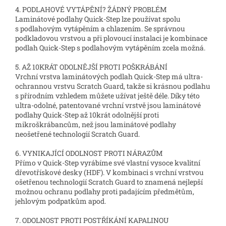
4. PODLAHOVÉ VYTÁPĚNÍ? ŽÁDNÝ PROBLÉM
Laminátové podlahy Quick-Step lze používat spolu
s podlahovým vytápěním a chlazením. Se správnou
podkladovou vrstvou a při plovoucí instalaci je kombinace
podlah Quick-Step s podlahovým vytápěním zcela možná.
5. AŽ 10KRÁT ODOLNĚJŠÍ PROTI POŠKRÁBÁNÍ
Vrchní vrstva laminátových podlah Quick-Step má ultra-
ochrannou vrstvu Scratch Guard, takže si krásnou podlahu
s přírodním vzhledem můžete užívat ještě déle. Díky této
ultra-odolné, patentované vrchní vrstvě jsou laminátové
podlahy Quick-Step až 10krát odolnější proti
mikroškrábancům, než jsou laminátové podlahy
neošetřené technologií Scratch Guard.
6. VYNIKAJÍCÍ ODOLNOST PROTI NÁRAZŮM
Přímo v Quick-Step vyrábíme své vlastní vysoce kvalitní
dřevotřískové desky (HDF). V kombinaci s vrchní vrstvou
ošetřenou technologií Scratch Guard to znamená nejlepší
možnou ochranu podlahy proti padajícím předmětům,
jehlovým podpatkům apod.
7. ODOLNOST PROTI POSTŘÍKÁNÍ KAPALINOU