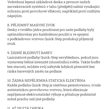
Vodotěsná lepená základová deska a pevnost našich
zacvakávacích systémů v tahu (předpětí) nabízí vynikající
ochranu proti povrchové vlhkosti, například proti rozlitým
nápojům.
8. PŘÍJEMNÝ MASIVNÍ ZVUK
Desky z tvrdého jádra používané pro naše podlahy byly
optimalizovány pro každodenní použití a ve spojení
s podkladovou vrstvou Quick-Step produkují příjemný
zvuk.
9. ŽÁDNÉ BLEDNUTÍ BAREV
Laminátové podlahy Quick-Step nevyblednou, pokud jsou
vystaveny běžné intenzitě (slunečního) světla. Takže buďte
bez starostí, můžete svůj nábytek kdykoli přemístit bez
rizika barevných změn na podlaze.
10. ŽÁDNÁ NEPŘÍJEMNÁ STATICKÁ ELEKTŘINA
Každá podlaha Quick-Step je ošetřena patentovanou, trvale
antistatickou povrchovou vrstvou, která eliminuje
nepříjemné elektrostatické výboje a přitahuje podstatně
méně prachu než jiné podlahy.
11. AŽ 25LETÁ ZÁRUKA