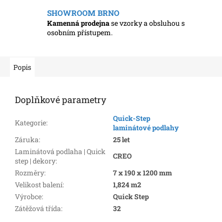
SHOWROOM BRNO
Kamenná prodejna
se vzorky a obsluhou s
osobním přístupem.
Popis
Doplňkové parametry
Quick-Step
Kategorie
:
laminátové podlahy
Záruka
:
25 let
Laminátová podlaha | Quick
CREO
step | dekory
:
Rozměry
:
7 x 190 x 1200 mm
Velikost balení
:
1,824 m2
Výrobce
:
Quick Step
Zátěžová třída
:
32