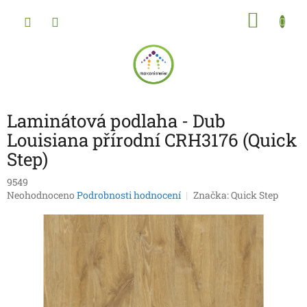
Přejít
NÁKU
na
obsah
KOŠÍK
Laminátová podlaha - Dub
Louisiana přírodní CRH3176 (Quick
Step)
9549
Průměrné
Neohodnoceno
Podrobnosti hodnocení
Značka:
Quick Step
hodnocení
produktu
je
0,0
z
5
hvězdiček.