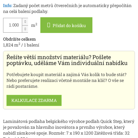
Info:
Zadaný počet metrů čtverečních je automaticky přepočítán
na celá balení podlahy.
2
m
Přidat do košíku
Obdržíte celkem
2
1,824
m
/
1
balení
Řešíte větší množství materiálu? Pošlete
poptávku, uděláme Vám individuální nabídku
Potřebujete koupit materiál a zajímá Vás kolik to bude stát?
Nebo preferujete realizaci včetně montáže na klíč? O vše se
rádi postaráme.
KALKULACE ZDARMA
Laminátová podlaha belgického výrobce podlah Quick Step, který
je považován za hlavního inovátora a prvního výrobce, který
nabídl zámkové spoje.
Rozměr: 7 x 190 x 1200 Zátěžová třída: 32