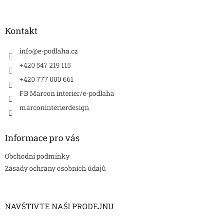
á
p
a
Kontakt
t
í
info
@
e-podlaha.cz
+420 547 219 115
+420 777 000 661
FB Marcon interier/e-podlaha
marconinterierdesign
Informace pro vás
Obchodní podmínky
Zásady ochrany osobních údajů
NAVŠTIVTE NAŠI PRODEJNU