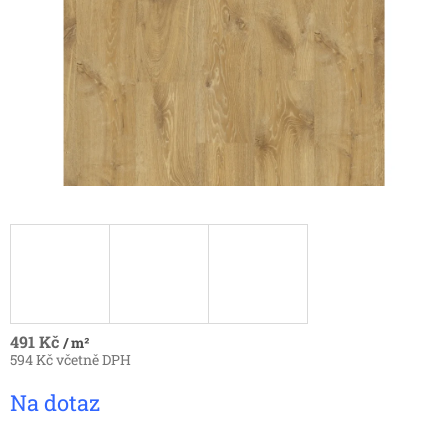
491 Kč
/ m²
594 Kč včetně DPH
Měrná
Na dotaz
cena: