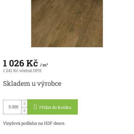
1 026 Kč
/ m²
1 241 Kč včetně DPH
Měrná
Skladem u výrobce
cena:
Přidat do košíku
Vinylová podlaha na HDF desce.