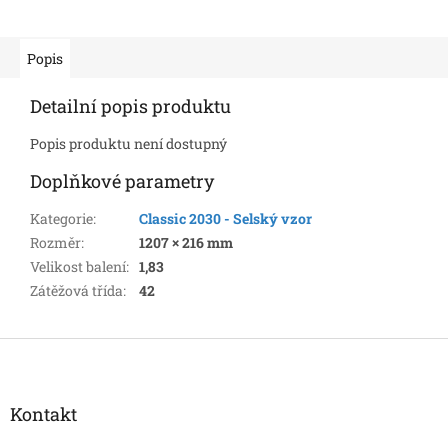
Popis
Detailní popis produktu
Popis produktu není dostupný
Doplňkové parametry
Kategorie
:
Classic 2030 - Selský vzor
Rozměr
:
1207 × 216 mm
Velikost balení
:
1,83
Zátěžová třída
:
42
Z
á
p
a
Kontakt
t