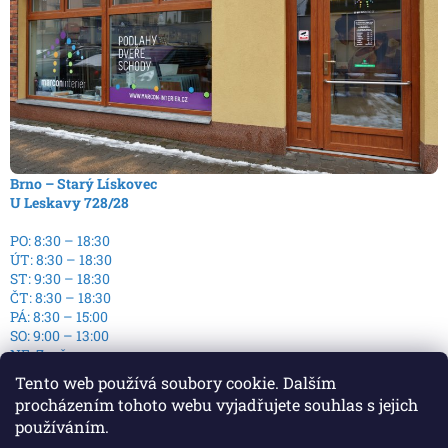
Brno – Starý Lískovec
U Leskavy 728/28
PO: 8:30 – 18:30
ÚT: 8:30 – 18:30
ST: 9:30 – 18:30
ČT: 8:30 – 18:30
PÁ: 8:30 – 15:00
SO: 9:00 – 13:00
NE: Zavřeno
Tento web používá soubory cookie. Dalším
procházením tohoto webu vyjadřujete souhlas s jejich
používáním.