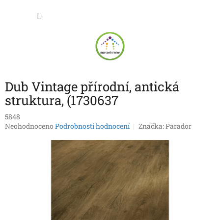
Přejít
NÁKU
na
obsah
KOŠÍK
Dub Vintage přírodní, antická
struktura, (1730637
5848
Průměrné
Neohodnoceno
Podrobnosti hodnocení
Značka:
Parador
hodnocení
produktu
je
0,0
z
5
hvězdiček.