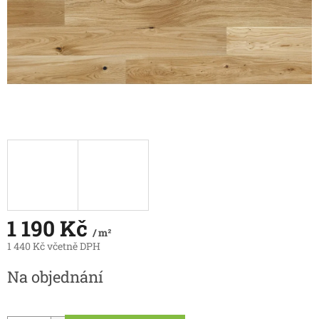
1 190 Kč
/ m²
1 440 Kč včetně DPH
Měrná
Na objednání
cena: