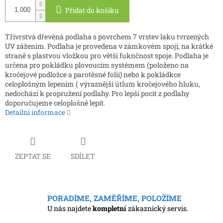
Přidat do košíku
Třívrstvá dřevěná podlaha s povrchem 7 vrstev laku tvrzených
UV zážením. Podlaha je provedena v zámkovém spoji, na krátké
straně s plastvou vložkou pro větší fuknčnost spoje. Podlaha je
určena pro pokládku plovoucím systémem (položeno na
kročejové podložce a parotěsné folii) nebo k pokládkce
celoplošným lepením ( výraznější útlum kročejového hluku,
nedochází k propružení podlahy. Pro lepší pocit z podlahy
doporučujeme celoplošně lepit.
Detailní informace
ZEPTAT SE
SDÍLET
PORADÍME, ZAMĚŘÍME, POLOŽÍME
U nás najdete
kompletní
zákaznický servis.