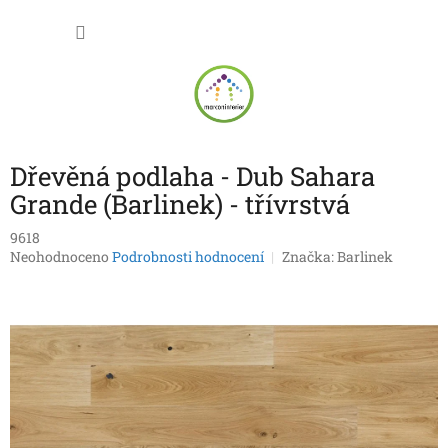
Přejít
NÁKU
na
obsah
KOŠÍK
Dřevěná podlaha - Dub Sahara
Grande (Barlinek) - třívrstvá
9618
Průměrné
Neohodnoceno
Podrobnosti hodnocení
Značka:
Barlinek
hodnocení
produktu
je
0,0
z
5
hvězdiček.